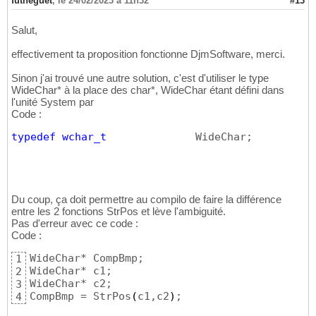
futneguet
,
le 24/02/2023 à 11h32
#13
}
17
}
18
Salut,
effectivement ta proposition fonctionne DjmSoftware, merci.
Sinon j'ai trouvé une autre solution, c'est d'utiliser le type
WideChar* à la place des char*, WideChar étant défini dans
l'unité System par
Code :
typedef
wchar_t
              WideChar;         
/
Du coup, ça doit permettre au compilo de faire la différence
entre les 2 fonctions StrPos et lève l'ambiguité.
Pas d'erreur avec ce code :
Code :
WideChar* CompBmp;

1
WideChar* c1;

2
WideChar* c2;

3
CompBmp = StrPos
(
c1,c2
)
;
4