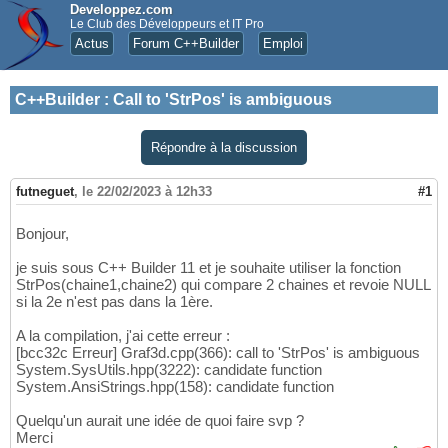
Developpez.com
Le Club des Développeurs et IT Pro
Actus
Forum C++Builder
Emploi
C++Builder
:
Call to 'StrPos' is ambiguous
Répondre à la discussion
futneguet
,
le 22/02/2023 à 12h33
#1
Bonjour,
je suis sous C++ Builder 11 et je souhaite utiliser la fonction
StrPos(chaine1,chaine2) qui compare 2 chaines et revoie NULL
si la 2e n'est pas dans la 1ère.
A la compilation, j'ai cette erreur :
[bcc32c Erreur] Graf3d.cpp(366): call to 'StrPos' is ambiguous
System.SysUtils.hpp(3222): candidate function
System.AnsiStrings.hpp(158): candidate function
Quelqu'un aurait une idée de quoi faire svp ?
Merci