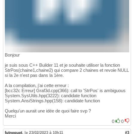
Bonjour
je suis sous C++ Builder 11 et je souhaite utiliser la fonction
StrPos(chaine1,chaine2) qui compare 2 chaines et revoie NULL
si la 2e n'est pas dans la 1ère.
A la compilation, j'ai cette erreur :
[bcc32c Erreur] Graf3d.cpp(366): call to 'StrPos' is ambiguous
System.SysUtils.hpp(3222): candidate function
System.AnsiStrings.hpp(158): candidate function
Quelqu'un aurait une idée de quoi faire svp ?
Merci
0
0
futneguet
,
le 23/02/2023 à 10h11
#3