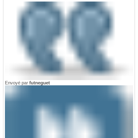
Envoyé par
futneguet