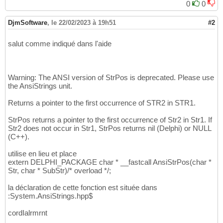
0
0
DjmSoftware
,
le 22/02/2023 à 19h51
#2
salut comme indiqué dans l'aide
Warning: The ANSI version of StrPos is deprecated. Please use
the AnsiStrings unit.
Returns a pointer to the first occurrence of STR2 in STR1.
StrPos returns a pointer to the first occurrence of Str2 in Str1. If
Str2 does not occur in Str1, StrPos returns nil (Delphi) or NULL
(C++).
utilise en lieu et place
extern DELPHI_PACKAGE char * __fastcall AnsiStrPos(char *
Str, char * SubStr)/* overload */;
la déclaration de cette fonction est située dans
:System.AnsiStrings.hpp$
cordIalrmrnt