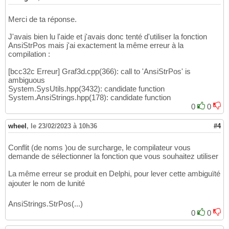
Merci de ta réponse.
J'avais bien lu l'aide et j'avais donc tenté d'utiliser la fonction
AnsiStrPos mais j'ai exactement la même erreur à la
compilation :
[bcc32c Erreur] Graf3d.cpp(366): call to 'AnsiStrPos' is
ambiguous
System.SysUtils.hpp(3432): candidate function
System.AnsiStrings.hpp(178): candidate function
0
0
wheel
,
le 23/02/2023 à 10h36
#4
Conflit (de noms )ou de surcharge, le compilateur vous
demande de sélectionner la fonction que vous souhaitez utiliser
La même erreur se produit en Delphi, pour lever cette ambiguïté
ajouter le nom de lunité
AnsiStrings.StrPos(...)
0
0