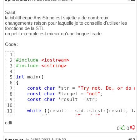
Salut,
la biblitthèque AnsiString est sujette a de nombreux
changements raison pour laquelle je te conseille d'utiliser les
fonctions de la STL
un petit exemple est mieux qu'une longue tirade
Code :
1
#include
 <iostream>
2
#include
 <cstring>
3
4
int
 main
(
)
5
{
6
const
char
 *str = 
"Try not. Do, or do no
7
const
char
 *target = 
"not"
;

8
const
char
 *result = str;

9
10
while
(
(
result = std::strstr
(
result, tar
11
        std::cout << 
"Found '"
 << target 

12
                  << 
"' starting at '"
 << re
13
cdlt
14
0
0
// Increment result, otherwise we'll
15
        ++result;

16