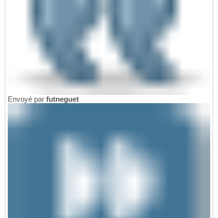
Envoyé par
futneguet