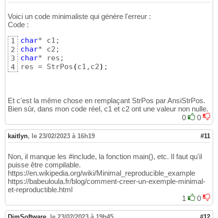
Voici un code minimaliste qui génère l'erreur :
Code :
char
1
char
2
char
* res;

3
res = StrPos
(
c1,c2
)
;
4
Et c'est la même chose en remplaçant StrPos par AnsiStrPos.
Bien sûr, dans mon code réel, c1 et c2 ont une valeur non nulle.
0
0
kaitlyn
,
le 23/02/2023 à 16h19
#11
Non, il manque les #include, la fonction main(), etc. Il faut qu'il
puisse être compilable.
https://en.wikipedia.org/wiki/Minimal_reproducible_example
https://babeuloula.fr/blog/comment-creer-un-exemple-minimal-
et-reproductible.html
1
0
DjmSoftware
,
le 23/02/2023 à 19h45
#12