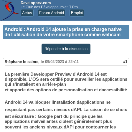
Developpez.com
Le Club des Développeurs et IT Pro
Actus
Forum Android
Emploi
Android
:
Android 14 ajoute la prise en charge native
de l'utilisation de votre smartphone comme webcam
Répondre à la discussion
Stéphane le calme
,
le 09/02/2023 à 22h11
#1
La première Developper Preview d'Android 14 est
disponible. L'OS sera outillé pour surveiller les applications
qui s'installent en arrière-plan
et apporte des options de personnalisation et daccessibilité
Android 14 va bloquer linstallation dapplications ne
respectant pas certains niveaux dAPI. La raison de ce choix
est sécuritaire : Google part du principe que les
applications malveillantes ciblent généralement plus
souvent les anciens niveaux dAPI pour contourner les