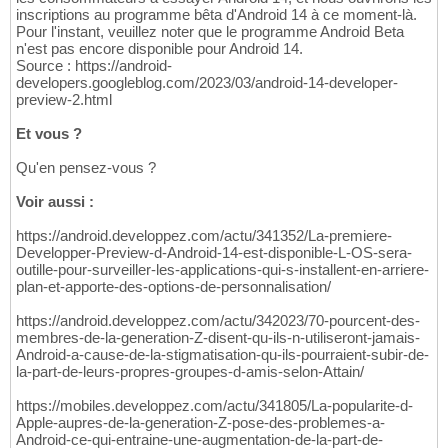
inscriptions au programme bêta d'Android 14 à ce moment-là.
Pour l'instant, veuillez noter que le programme Android Beta
n'est pas encore disponible pour Android 14.
Source : https://android-
developers.googleblog.com/2023/03/android-14-developer-
preview-2.html
Et vous ?
Qu'en pensez-vous ?
Voir aussi :
https://android.developpez.com/actu/341352/La-premiere-
Developper-Preview-d-Android-14-est-disponible-L-OS-sera-
outille-pour-surveiller-les-applications-qui-s-installent-en-arriere-
plan-et-apporte-des-options-de-personnalisation/
https://android.developpez.com/actu/342023/70-pourcent-des-
membres-de-la-generation-Z-disent-qu-ils-n-utiliseront-jamais-
Android-a-cause-de-la-stigmatisation-qu-ils-pourraient-subir-de-
la-part-de-leurs-propres-groupes-d-amis-selon-Attain/
https://mobiles.developpez.com/actu/341805/La-popularite-d-
Apple-aupres-de-la-generation-Z-pose-des-problemes-a-
Android-ce-qui-entraine-une-augmentation-de-la-part-de-