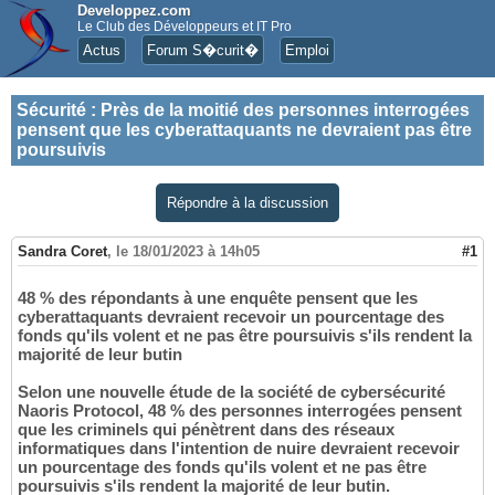
Developpez.com
Le Club des Développeurs et IT Pro
Actus
Forum S�curit�
Emploi
Sécurité
:
Près de la moitié des personnes interrogées
pensent que les cyberattaquants ne devraient pas être
poursuivis
Répondre à la discussion
Sandra Coret
,
le 18/01/2023 à 14h05
#1
48 % des répondants à une enquête pensent que les
cyberattaquants devraient recevoir un pourcentage des
fonds qu'ils volent et ne pas être poursuivis s'ils rendent la
majorité de leur butin
Selon une nouvelle étude de la société de cybersécurité
Naoris Protocol, 48 % des personnes interrogées pensent
que les criminels qui pénètrent dans des réseaux
informatiques dans l'intention de nuire devraient recevoir
un pourcentage des fonds qu'ils volent et ne pas être
poursuivis s'ils rendent la majorité de leur butin.