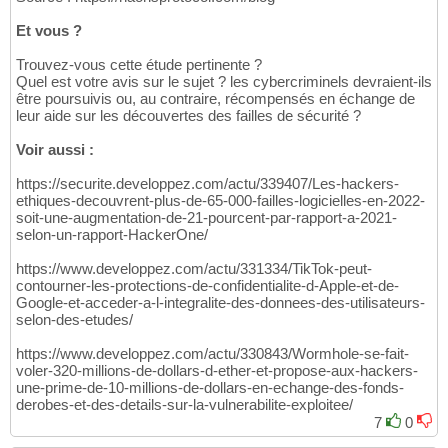
Et vous ?
Trouvez-vous cette étude pertinente ?
Quel est votre avis sur le sujet ? les cybercriminels devraient-ils
être poursuivis ou, au contraire, récompensés en échange de
leur aide sur les découvertes des failles de sécurité ?
Voir aussi :
https://securite.developpez.com/actu/339407/Les-hackers-
ethiques-decouvrent-plus-de-65-000-failles-logicielles-en-2022-
soit-une-augmentation-de-21-pourcent-par-rapport-a-2021-
selon-un-rapport-HackerOne/
https://www.developpez.com/actu/331334/TikTok-peut-
contourner-les-protections-de-confidentialite-d-Apple-et-de-
Google-et-acceder-a-l-integralite-des-donnees-des-utilisateurs-
selon-des-etudes/
https://www.developpez.com/actu/330843/Wormhole-se-fait-
voler-320-millions-de-dollars-d-ether-et-propose-aux-hackers-
une-prime-de-10-millions-de-dollars-en-echange-des-fonds-
derobes-et-des-details-sur-la-vulnerabilite-exploitee/
7
0