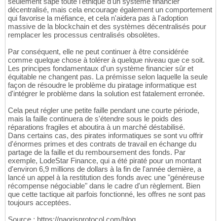
seulement sape toute l'éthique d'un système financier
décentralisé, mais cela encourage également un comportement
qui favorise la méfiance, et cela n'aidera pas à l'adoption
massive de la blockchain et des systèmes décentralisés pour
remplacer les processus centralisés obsolètes.
Par conséquent, elle ne peut continuer à être considérée
comme quelque chose à tolérer à quelque niveau que ce soit.
Les principes fondamentaux d'un système financier sûr et
équitable ne changent pas. La prémisse selon laquelle la seule
façon de résoudre le problème du piratage informatique est
d'intégrer le problème dans la solution est fatalement erronée.
Cela peut régler une petite faille pendant une courte période,
mais la faille continuera de s'étendre sous le poids des
réparations fragiles et aboutira à un marché déstabilisé.
Dans certains cas, des pirates informatiques se sont vu offrir
d'énormes primes et des contrats de travail en échange du
partage de la faille et du remboursement des fonds. Par
exemple, LodeStar Finance, qui a été piraté pour un montant
d'environ 6,9 millions de dollars à la fin de l'année dernière, a
lancé un appel à la restitution des fonds avec une "généreuse
récompense négociable" dans le cadre d'un règlement. Bien
que cette tactique ait parfois fonctionné, les offres ne sont pas
toujours acceptées.
Source : https://naorisprotocol.com/blog