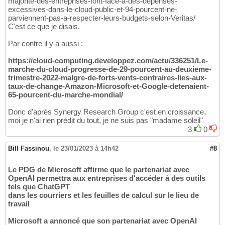
majorite-des-entreprises-font-face-a-des-depenses-
excessives-dans-le-cloud-public-et-94-pourcent-ne-
parviennent-pas-a-respecter-leurs-budgets-selon-Veritas/
C'est ce que je disais.
Par contre il y a aussi :
https://cloud-computing.developpez.com/actu/336251/Le-
marche-du-cloud-progresse-de-29-pourcent-au-deuxieme-
trimestre-2022-malgre-de-forts-vents-contraires-lies-aux-
taux-de-change-Amazon-Microsoft-et-Google-detenaient-
65-pourcent-du-marche-mondial/
Donc d'après Synergy Research Group c'est en croissance,
moi je n'ai rien prédit du tout, je ne suis pas "madame soleil"
3
0
Bill Fassinou
,
le 23/01/2023 à 14h42
#8
Le PDG de Microsoft affirme que le partenariat avec
OpenAI permettra aux entreprises d'accéder à des outils
tels que ChatGPT
dans les courriers et les feuilles de calcul sur le lieu de
travail
Microsoft a annoncé que son partenariat avec OpenAI