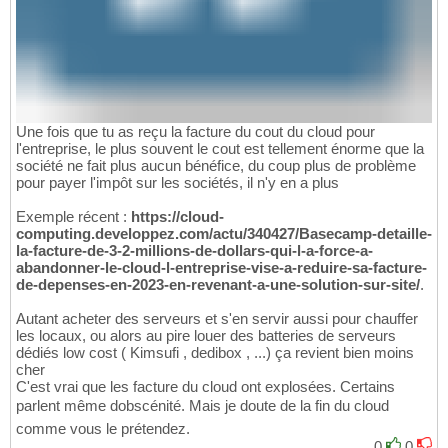
Une fois que tu as reçu la facture du cout du cloud pour
l'entreprise, le plus souvent le cout est tellement énorme que la
société ne fait plus aucun bénéfice, du coup plus de problème
pour payer l'impôt sur les sociétés, il n'y en a plus
Exemple récent :
https://cloud-
computing.developpez.com/actu/340427/Basecamp-detaille-
la-facture-de-3-2-millions-de-dollars-qui-l-a-force-a-
abandonner-le-cloud-l-entreprise-vise-a-reduire-sa-facture-
de-depenses-en-2023-en-revenant-a-une-solution-sur-site/
.
Autant acheter des serveurs et s'en servir aussi pour chauffer
les locaux, ou alors au pire louer des batteries de serveurs
dédiés low cost ( Kimsufi , dedibox , ...) ça revient bien moins
cher
C'est vrai que les facture du cloud ont explosées. Certains
parlent même dobscénité. Mais je doute de la fin du cloud
comme vous le prétendez.
0
0