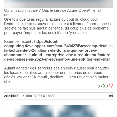
Optimisation fiscale ? Oui, le service Azure OpenAI le fait
aussi..
Une fois que tu as reçu la facture du cout du cloud pour
l'entreprise, le plus souvent le cout est tellement énorme que la
société ne fait plus aucun bénéfice, du coup plus de problème
pour payer l'impôt sur les sociétés, il n'y en a plus
Exemple récent :
https://cloud-
computing.developpez.com/actu/340427/Basecamp-detaille-
la-facture-de-3-2-millions-de-dollars-qui-l-a-force-a-
abandonner-le-cloud-l-entreprise-vise-a-reduire-sa-facture-
de-depenses-en-2023-en-revenant-a-une-solution-sur-site/
.
Autant acheter des serveurs et s'en servir aussi pour chauffer
les locaux, ou alors au pire louer des batteries de serveurs
dédiés low cost ( Kimsufi , dedibox , ...) ça revient bien moins
cher
3
0
eric44000
,
le 18/01/2023 à 18h39
#4