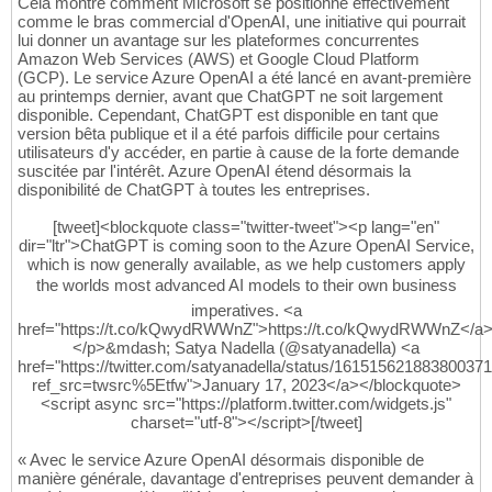
Cela montre comment Microsoft se positionne effectivement
comme le bras commercial d'OpenAI, une initiative qui pourrait
lui donner un avantage sur les plateformes concurrentes
Amazon Web Services (AWS) et Google Cloud Platform
(GCP). Le service Azure OpenAI a été lancé en avant-première
au printemps dernier, avant que ChatGPT ne soit largement
disponible. Cependant, ChatGPT est disponible en tant que
version bêta publique et il a été parfois difficile pour certains
utilisateurs d'y accéder, en partie à cause de la forte demande
suscitée par l'intérêt. Azure OpenAI étend désormais la
disponibilité de ChatGPT à toutes les entreprises.
[tweet]<blockquote class="twitter-tweet"><p lang="en"
dir="ltr">ChatGPT is coming soon to the Azure OpenAI Service,
which is now generally available, as we help customers apply
the worlds most advanced AI models to their own business
imperatives. <a
href="https://t.co/kQwydRWWnZ">https://t.co/kQwydRWWnZ</a
</p>&mdash; Satya Nadella (@satyanadella) <a
href="https://twitter.com/satyanadella/status/16151562188380037
ref_src=twsrc%5Etfw">January 17, 2023</a></blockquote>
<script async src="https://platform.twitter.com/widgets.js"
charset="utf-8"></script>[/tweet]
« Avec le service Azure OpenAI désormais disponible de
manière générale, davantage d'entreprises peuvent demander à