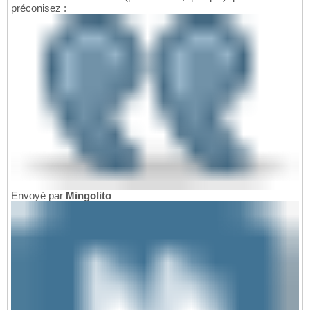
préconisez :
Envoyé par
Mingolito