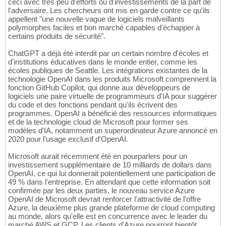
ceci avec très peu d'efforts ou d'investissements de la part de
l'adversaire. Les chercheurs ont mis en garde contre ce qu'ils
appellent "une nouvelle vague de logiciels malveillants
polymorphes faciles et bon marché capables d'échapper à
certains produits de sécurité".
ChatGPT a déjà été interdit par un certain nombre d'écoles et
d'institutions éducatives dans le monde entier, comme les
écoles publiques de Seattle. Les intégrations existantes de la
technologie OpenAI dans les produits Microsoft comprennent la
fonction GitHub Copilot, qui donne aux développeurs de
logiciels une paire virtuelle de programmeurs d'IA pour suggérer
du code et des fonctions pendant qu'ils écrivent des
programmes. OpenAI a bénéficié des ressources informatiques
et de la technologie cloud de Microsoft pour former ses
modèles d'IA, notamment un superordinateur Azure annoncé en
2020 pour l'usage exclusif d'OpenAI.
Microsoft aurait récemment été en pourparlers pour un
investissement supplémentaire de 10 milliards de dollars dans
OpenAI, ce qui lui donnerait potentiellement une participation de
49 % dans l'entreprise. En attendant que cette information soit
confirmée par les deux parties, le nouveau service Azure
OpenAI de Microsoft devrait renforcer l'attractivité de l'offre
Azure, la deuxième plus grande plateforme de cloud computing
au monde, alors qu'elle est en concurrence avec le leader du
marché AWS et GCP. Les clients d'Azure pourront bientôt