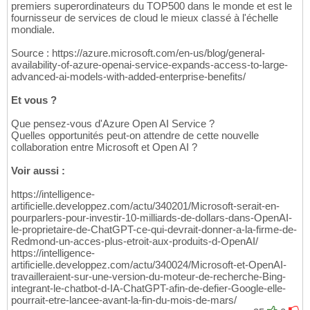
premiers superordinateurs du TOP500 dans le monde et est le
fournisseur de services de cloud le mieux classé à l'échelle
mondiale.
Source : https://azure.microsoft.com/en-us/blog/general-
availability-of-azure-openai-service-expands-access-to-large-
advanced-ai-models-with-added-enterprise-benefits/
Et vous ?
Que pensez-vous d'Azure Open AI Service ?
Quelles opportunités peut-on attendre de cette nouvelle
collaboration entre Microsoft et Open AI ?
Voir aussi :
https://intelligence-
artificielle.developpez.com/actu/340201/Microsoft-serait-en-
pourparlers-pour-investir-10-milliards-de-dollars-dans-OpenAI-
le-proprietaire-de-ChatGPT-ce-qui-devrait-donner-a-la-firme-de-
Redmond-un-acces-plus-etroit-aux-produits-d-OpenAI/
https://intelligence-
artificielle.developpez.com/actu/340024/Microsoft-et-OpenAI-
travailleraient-sur-une-version-du-moteur-de-recherche-Bing-
integrant-le-chatbot-d-IA-ChatGPT-afin-de-defier-Google-elle-
pourrait-etre-lancee-avant-la-fin-du-mois-de-mars/