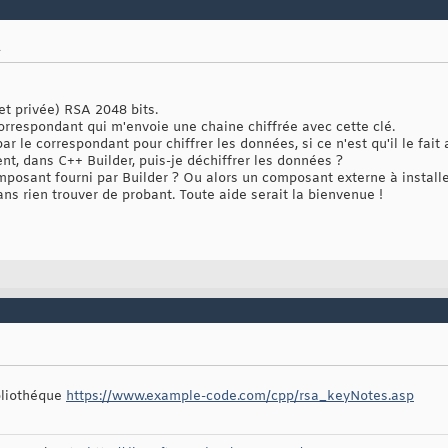
et privée) RSA 2048 bits.
 correspondant qui m'envoie une chaine chiffrée avec cette clé.
 par le correspondant pour chiffrer les données, si ce n'est qu'il le fai
t, dans C++ Builder, puis-je déchiffrer les données ?
omposant fourni par Builder ? Ou alors un composant externe à installe
s rien trouver de probant. Toute aide serait la bienvenue !
ibliothéque
https://www.example-code.com/cpp/rsa_keyNotes.asp