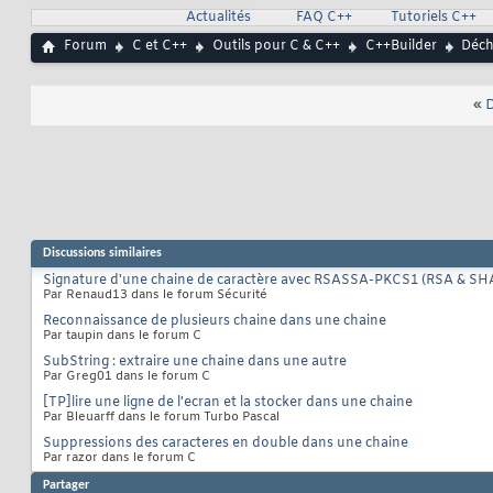
Actualités
FAQ C++
Tutoriels C++
Forum
C et C++
Outils pour C & C++
C++Builder
Déch
«
D
Discussions similaires
Signature d'une chaine de caractère avec RSASSA-PKCS1 (RSA & SH
Par Renaud13 dans le forum Sécurité
Reconnaissance de plusieurs chaine dans une chaine
Par taupin dans le forum C
SubString : extraire une chaine dans une autre
Par Greg01 dans le forum C
[TP]lire une ligne de l'ecran et la stocker dans une chaine
Par Bleuarff dans le forum Turbo Pascal
Suppressions des caracteres en double dans une chaine
Par razor dans le forum C
Partager