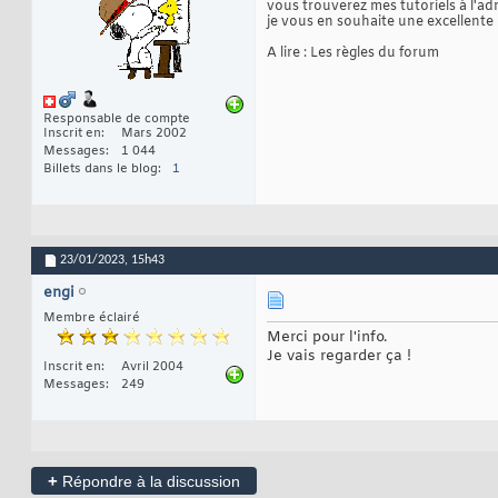
vous trouverez mes tutoriels à l'ad
je vous en souhaite une excellente l
A lire : Les règles du forum
Responsable de compte
Inscrit en
Mars 2002
Messages
1 044
Billets dans le blog
1
23/01/2023,
15h43
engi
Membre éclairé
Merci pour l'info.
Je vais regarder ça !
Inscrit en
Avril 2004
Messages
249
+
Répondre à la discussion