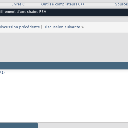
Livres C++
Outils & compilateurs C++
Source
iffrement d'une chaine RSA
iscussion précédente
|
Discussion suivante
»
A1)