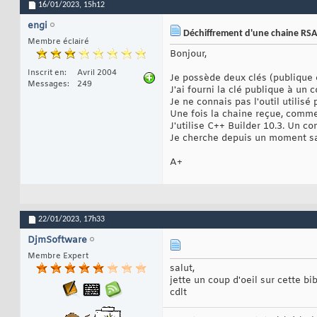
16/01/2023,
15h12
engi
Déchiffrement d'une chaine RSA
Membre éclairé
Bonjour,
Inscrit en
Avril 2004
Je possède deux clés (publique 
Messages
249
J'ai fourni la clé publique à un
Je ne connais pas l'outil utilisé
Une fois la chaine reçue, commen
J'utilise C++ Builder 10.3. Un c
Je cherche depuis un moment san
A+
22/01/2023,
17h33
DjmSoftware
Membre Expert
salut,
jette un coup d'oeil sur cette b
cdlt