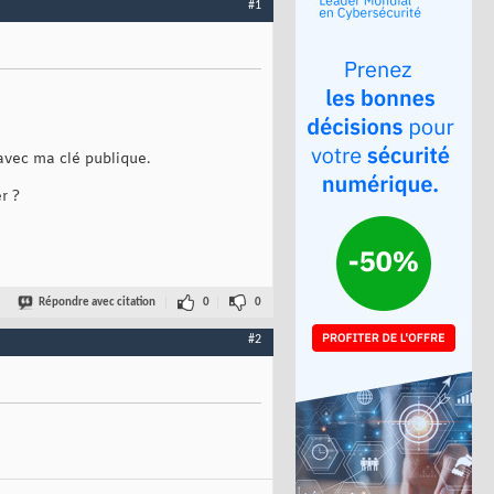
#1
t avec ma clé publique.
r ?
Répondre avec citation
0
0
#2