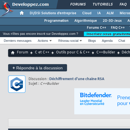
FORUMS
TUTORIELS
FAQ
DI/DSI Solutions d'entreprise
Cloud
IA
ALM
Micros
Programmation
Algorithmique
2D-3D-Jeux
A
Forums C++
FAQ C++
Vous n'êtes pas encore inscrit sur Developpez.com ?
Inscrivez-vous gratuitem
Derniers messages
Actions
Réseau social
Blogs
Agenda
Chat
Forum
C et C++
Outils pour C & C++
C++Builder
Déch
+
Répondre à la discussion
Discussion :
Déchiffrement d'une chaine RSA
Sujet :
C++Builder