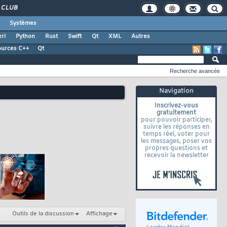
CLUB
Systèmes
rl
Python
Rust
Swift
Qt
XML
Autres
ources C++
Qt
Recherche avancée
Navigation
Inscrivez-vous
gratuitement
pour pouvoir participer,
suivre les réponses en
temps réel, voter pour
les messages, poser vos
propres questions et
recevoir la newsletter
Outils de la discussion
Affichage