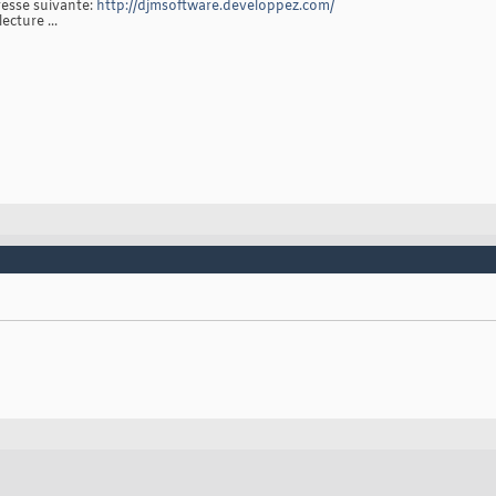
resse suivante:
http://djmsoftware.developpez.com/
ecture ...