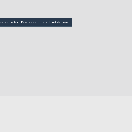
s contacter
Developpez.com
Haut de page
es
Politique de cookies