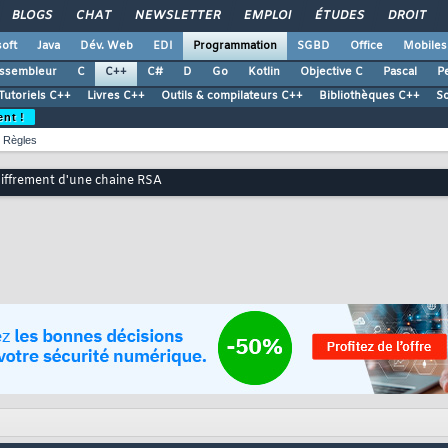
BLOGS
CHAT
NEWSLETTER
EMPLOI
ÉTUDES
DROIT
oft
Java
Dév. Web
EDI
Programmation
SGBD
Office
Mobiles
ssembleur
C
C++
C#
D
Go
Kotlin
Objective C
Pascal
Pe
Tutoriels C++
Livres C++
Outils & compilateurs C++
Bibliothèques C++
S
ent !
Règles
iffrement d'une chaine RSA