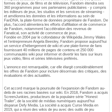
formes de jeux, de films et de télévision, Fandom étendra ses
360 programmes pour ses partenaires publicitaires - y compris
les éditeurs de jeux, les studios et les services de streaming -
et améliorera les données et les informations au sein de
FanDNA, la plate-forme de données propriétaire de Fandom. De
plus, l'accord alimentera les efforts d'affiliation et de commerce
de Fandom, notamment l'accélération des revenus de
Fanatical, son activité de commerce de jeux.
Fondée en 2004 par le cofondateur de Wikipédia Jimmy Wales
et l'entrepreneure Angela Beesley, Fandom propose aujourd'hui
un service d'hébergement de wiki et une plate-forme de fans
fournissant 40 millions de pages de contenu et 250 000
communautés wiki pour informer et divertir les fans sur leurs
jeux vidéo, films et séries télévisées préférés.
L'annonce est remarquable, car elle élargit considérablement
les offres de Fandom pour inclure désormais des critiques, des
évaluations et des actualités.
Cet accord marque la poursuite de l'expansion de Fandom au-
delà de ses racines basées sur wiki. En 2018, Fandom a acquis
ScreenJunkies, producteurs de la populaire série "Honest
Trailer", de la société de médias numériques aujourd'hui
disparue Defy Media. La société a acquis Curse Media en
2019, qui a réuni des wikis de jeu avec des outils de jeu