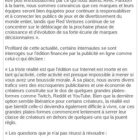
être plus enthousiasmés par ce qui nous attend. Avec Fandom
à la barre, nous sommes convaincus que ces marques et leurs
équipes seront bien équipées pour continuer à responsabiliser
et à connecter les publics de jeux et de divertissement du
monde entier, tandis que Red Ventures continue de se
concentrer sur le déblocage de la prochaine phase de
croissance et d'évolution de sa forte écurie de marques
décisionnaires ».
Profitant de cette actualité, certains internautes se sont
interrogés sur l'édition financée par la publicité en ligne comme
celui-ci qui déclare :
« La triste réalité est que l'édition sur Internet est morte et en
tant qu'activité, cette activité est presque impossible à mener si
vous avez une boussole morale. À sa place, nous avons divers
trafics vers des escroqueries publicitaires et une économie de
créateurs construite sur le dos de quelques grandes plates-
formes comme Twitch, Reddit et YouTube. Bien que la dernière
option semble libératrice pour certains créateurs, la réalité est
que bientôt celle-ci deviendra également difficile à vivre, car ces
grandes plates-formes commencent lentement à serrer leur
classe de créateurs en dehors de quelques-uns qui la jouent
réglo.
« Les questions que je n'ai pas réussi à résoudre :