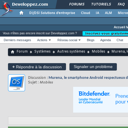
FORUMS
TUTORIELS
FAQ
DI/DSI Solutions d'entreprise
Cloud
IA
ALM
Micros
Accueil 
Vous n'êtes pas encore inscrit sur Developpez.com ?
Inscrivez-vous gratuitem
Derniers messages
Actions
Réseau social
Blogs
Agenda
Chat
Forum
Systèmes
Autres systèmes
Mobiles
Murena, l
+
Signaler un problème
Répondre à la discussion
Discussion :
Murena, le smartphone Android respectueux de 
Sujet :
Mobiles