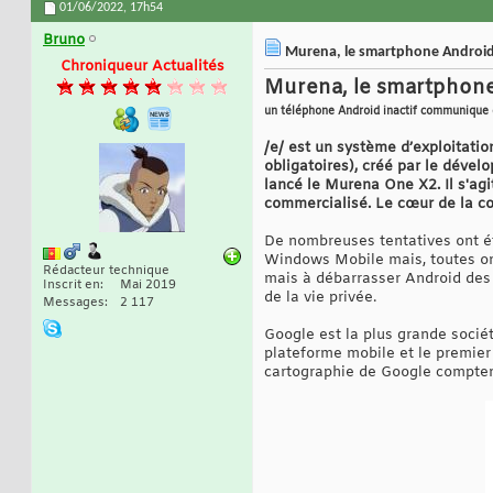
01/06/2022,
17h54
Bruno
Murena, le smartphone Android r
Chroniqueur Actualités
Murena, le smartphone 
un téléphone Android inactif communique d
/e/ est un système d’exploitati
obligatoires), créé par le dével
lancé le Murena One X2. Il s'ag
commercialisé. Le cœur de la co
De nombreuses tentatives ont ét
Windows Mobile mais, toutes ont
Rédacteur technique
mais à débarrasser Android des 
Inscrit en
Mai 2019
de la vie privée.
Messages
2 117
Google est la plus grande socié
plateforme mobile et le premier
cartographie de Google comptent