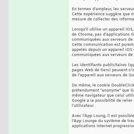
En termes d'ampleur, les serveu
Cette expérience suggère que mêm
mesure de collecter des informa
Lorsqu'il utilise un appareil iOS
de Chrome, pas d'applications G
communiquées aux serveurs de 
Cette communication est pureme
appelés depuis un appareil iOS e
communiquées aux serveurs de Go
Les identifiants publicitaires (q
pages Web de tiers) peuvent s'inf
de l'appareil aux serveurs de Go
De même, le cookie DoubleClick (
prétendument "anonyme" que Goog
même navigateur que celui utili
Google a la possibilité de reli
l'utilisateur.
Avec l'App Loung, il est possibl
l'App Lounge du système de trava
applications Internet progressi