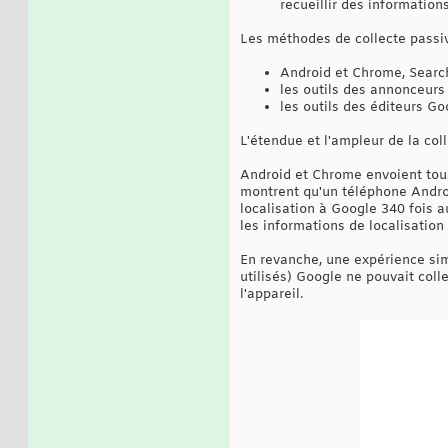
recueillir des information
Les méthodes de collecte passi
Android et Chrome, Searc
les outils des annonceur
les outils des éditeurs Go
L'étendue et l'ampleur de la col
Android et Chrome envoient tous
montrent qu'un téléphone Andro
localisation à Google 340 fois 
les informations de localisatio
En revanche, une expérience sim
utilisés) Google ne pouvait coll
l'appareil.