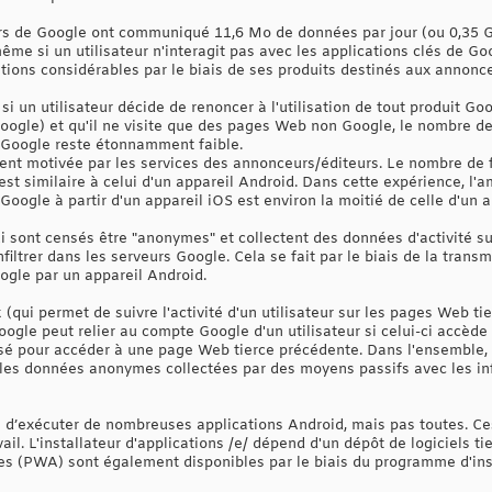
rs de Google ont communiqué 11,6 Mo de données par jour (ou 0,35 Go
e si un utilisateur n'interagit pas avec les applications clés de Goo
tions considérables par le biais de ses produits destinés aux annonce
, si un utilisateur décide de renoncer à l'utilisation de tout produit Go
oogle) et qu'il ne visite que des pages Web non Google, le nombre d
Google reste étonnamment faible.
nt motivée par les services des annonceurs/éditeurs. Le nombre de f
st similaire à celui d'un appareil Android. Dans cette expérience, l'
ogle à partir d'un appareil iOS est environ la moitié de celle d'un a
ui sont censés être "anonymes" et collectent des données d'activité sur
iltrer dans les serveurs Google. Cela se fait par le biais de la transm
ogle par un appareil Android.
qui permet de suivre l'activité d'un utilisateur sur les pages Web tier
le peut relier au compte Google d'un utilisateur si celui-ci accède
sé pour accéder à une page Web tierce précédente. Dans l'ensemble, 
er les données anonymes collectées par des moyens passifs avec les i
e d’exécuter de nombreuses applications Android, mais pas toutes. Ce
il. L'installateur d'applications /e/ dépend d'un dépôt de logiciels ti
ves (PWA) sont également disponibles par le biais du programme d'inst