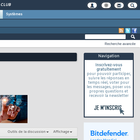
CLUB
Systèmes
Recherche avancée
Navigation
Inscrivez-vous
gratuitement
pour pouvoir participer,
suivre les réponses en
temps réel, voter pour
les messages, poser vos
propres questions et
recevoir la newsletter
Outils de la discussion
Affichage