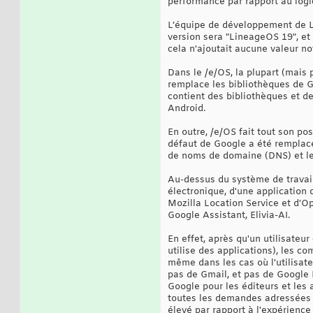
performance par rapport au logic
L’équipe de développement de L
version sera "LineageOS 19", et
cela n'ajoutait aucune valeur no
Dans le /e/OS, la plupart (mais
remplace les bibliothèques de G
contient des bibliothèques et d
Android.
En outre, /e/OS fait tout son po
défaut de Google a été remplac
de noms de domaine (DNS) et le 
Au-dessus du système de travail,
électronique, d'une application 
Mozilla Location Service et d'O
Google Assistant, Elivia-AI.
En effet, après qu'un utilisate
utilise des applications), les 
même dans les cas où l'utilisate
pas de Gmail, et pas de Google 
Google pour les éditeurs et les
toutes les demandes adressées au
élevé par rapport à l'expérience 