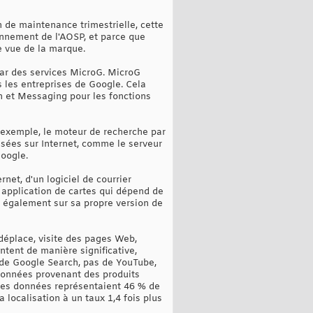
de maintenance trimestrielle, cette
onnement de l'AOSP, et parce que
de vue de la marque.
par des services MicroG. MicroG
 les entreprises de Google. Cela
on et Messaging pour les fonctions
r exemple, le moteur de recherche par
sées sur Internet, comme le serveur
oogle.
net, d'un logiciel de courrier
e application de cartes qui dépend de
e également sur sa propre version de
 déplace, visite des pages Web,
tent de manière significative,
s de Google Search, pas de YouTube,
 données provenant des produits
 Ces données représentaient 46 % de
localisation à un taux 1,4 fois plus