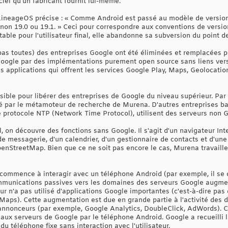
iel qu'un fabricant fournit lui-même.
ineageOS précise : « Comme Android est passé au modèle de version 
 non 19.0 ou 19.1. » Ceci pour correspondre aux conventions de versi
table pour l'utilisateur final, elle abandonne sa subversion du point 
 pas toutes) des entreprises Google ont été éliminées et remplacées 
oogle par des implémentations purement open source sans liens vers
es applications qui offrent les services Google Play, Maps, Geolocati
ssible pour libérer des entreprises de Google du niveau supérieur. Pa
é par le métamoteur de recherche de Murena. D'autres entreprises ba
protocole NTP (Network Time Protocol), utilisent des serveurs non G
 on découvre des fonctions sans Google. Il s'agit d'un navigateur Inter
de messagerie, d'un calendrier, d'un gestionnaire de contacts et d'un
penStreetMap. Bien que ce ne soit pas encore le cas, Murena travaill
ur commence à interagir avec un téléphone Android (par exemple, il se
communications passives vers les domaines des serveurs Google augmen
ur n'a pas utilisé d'applications Google importantes (c'est-à-dire pa
Maps). Cette augmentation est due en grande partie à l'activité des
 annonceurs (par exemple, Google Analytics, DoubleClick, AdWords).
x serveurs de Google par le téléphone Android. Google a recueilli la 
du téléphone fixe sans interaction avec l'utilisateur.