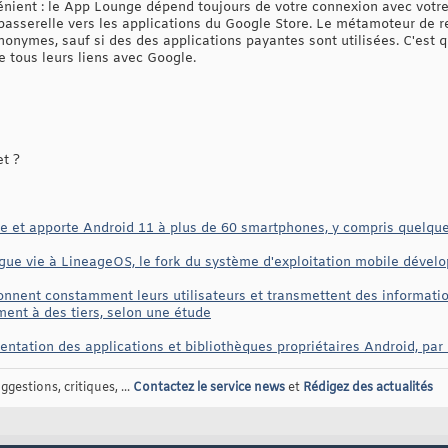
énient : le App Lounge dépend toujours de votre connexion avec votre
passerelle vers les applications du Google Store. Le métamoteur de 
onymes, sauf si des des applications payantes sont utilisées. C'es
e tous leurs liens avec Google.
et ?
le et apporte Android 11 à plus de 60 smartphones, y compris quelq
ue vie à LineageOS, le fork du système d'exploitation mobile dével
nnent constamment leurs utilisateurs et transmettent des informati
ment à des tiers, selon une étude
entation des applications et bibliothèques propriétaires Android, p
gestions, critiques, ...
Contactez le service news
et
Rédigez des actualités