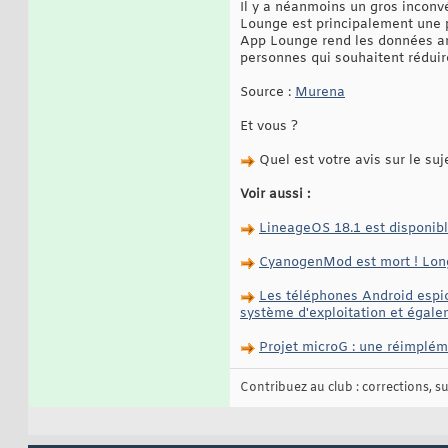
Il y a néanmoins un gros inconv
Lounge est principalement une 
App Lounge rend les données an
personnes qui souhaitent réduir
Source :
Murena
Et vous ?
Quel est votre avis sur le suj
Voir aussi :
LineageOS 18.1 est disponib
CyanogenMod est mort ! Long
Les téléphones Android espio
système d'exploitation et égale
Projet microG : une réimplém
Contribuez au club : corrections, sug