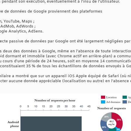
s pendant son exécution, éventuellement à l'insu de l'utilisateur.
ve de données de Google proviennent des plateformes
h, YouTube, Maps ;
s AdMob, AdWords ;
ogle Analytics, AdSens.
lecte passive de données par Google ont été largement négligées par l
 deux des données à Google, même en l'absence de toute interaction 
id dormant et immobile (avec Chrome actif en arrière-plan) a commu
au cours d'une période de 24 heures, soit en moyenne 14 communicatio
n constituaient 35 % de tous les échantillons de données envoyés à Go
ilaire a montré que sur un appareil iOS Apple équipé de Safari (où n
ecter aucune donnée appréciable (localisation ou autre) en l'absence d'