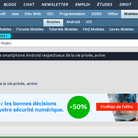
BLOGS
CHAT
NEWSLETTER
EMPLOI
ÉTUDES
DROIT
oft
Java
Dév. Web
EDI
Programmation
SGBD
Office
Mobiles
Mobiles
Android
iOS
Mobiles
Forums Mobiles
Tutoriels Mobiles
FAQ Mobiles
Livres Mobiles
ent !
Règles
e smartphone Android respectueux de la vie privée, arrive
la vie privée, arrive