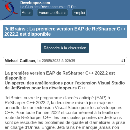
Developpez.com
Le Club des Développeurs et IT Pro
Actus
Forum JetBrains
Emploi
JetBrains
:
La première version EAP de ReSharper C++
2022.2 est disponible
Répondre à la discussion
Michael Guilloux
,
le 20/05/2022 à 02h39
#1
La première version EAP de ReSharper C++ 2022.2 est
disponible
Un aperçu des améliorations pour l'extension Visual Studio
de JetBrains pour les développeurs C++
JetBrains ouvre le programme d'accès anticipé (EAP) à
ReSharper C++ 2022.2, la deuxième mise à jour majeure
annuelle de son extension Visual Studio pour les développeurs
C++. Pour toute l'année 2022 et conformément à la feuille de
route de ReSharper C++, les principales priorités de JetBrains
sont de résoudre les problèmes de qualité et d'améliorer la prise
en charge d'Unreal Engine. JetBrains ne manque jamais non