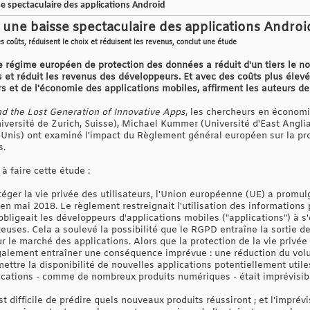
e spectaculaire des applications Android
une baisse spectaculaire des applications Androi
s coûts, réduisent le choix et réduisent les revenus, conclut une étude
le régime européen de protection des données a réduit d'un tiers le n
 et réduit les revenus des développeurs. Et avec des coûts plus élevé
et de l'économie des applications mobiles, affirment les auteurs de 
 the Lost Generation of Innovative Apps
, les chercheurs en écono
iversité de Zurich, Suisse), Michael Kummer (Université d'East Angli
-Unis) ont examiné l'impact du Règlement général européen sur la pr
s.
 à faire cette étude :
téger la vie privée des utilisateurs, l'Union européenne (UE) a promu
n mai 2018. Le règlement restreignait l'utilisation des informations 
obligeait les développeurs d'applications mobiles ("applications") à s
euses. Cela a soulevé la possibilité que le RGPD entraîne la sortie d
 le marché des applications. Alors que la protection de la vie privée é
également entraîner une conséquence imprévue : une réduction du volu
mettre la disponibilité de nouvelles applications potentiellement uti
pplications - comme de nombreux produits numériques - était imprévisi
t difficile de prédire quels nouveaux produits réussiront ; et l'imprév