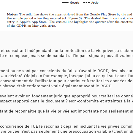
et consultant indépendant sur la protection de la vie privée, a d'abord
ate et complexe, mais se demandait si l'impact signalé pouvait vraime
ent ou ne sont pas conscients du fait qu'avant le RGPD, des lois sur
 a déclaré Olejnik. « Par exemple, lorsque j'ai lu ce qui suit dans l'ar
consentement de l'utilisateur pour continuer à traiter les données des 
 phrase était entièrement vraie également avant le RGPD.
aient avoir un fondement juridique approprié pour traiter les données
'impact rapporté dans le document ? Non-conformité et atteintes à la 
ortant de reconnaître que la vie privée est importante non seulement
concurrence de l'UE le reconnaît déjà, en incluant la vie privée comm
la vie privée n'est pas seulement une préoccupation valable (c'est un d