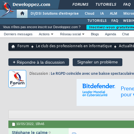
FORUMS
TUTORIELS
FAQ
DI/DSI Solutions d'entreprise
Cloud
IA
ALM
Micros
TUTORIELS
FAQ
WEBIN
Vous n'êtes pas encore inscrit sur Developpez.com ?
Inscrivez-vous gratuitem
Derniers messages
Actions
Réseau social
Blogs
Agenda
Chat
Forum
Le club des professionnels en informatique
Actualit
+
Signaler un problème
Répondre à la discussion
Discussion :
Le RGPD coïncide avec une baisse spectaculaire
10/05/2022,
18h46
Stéphane le calme