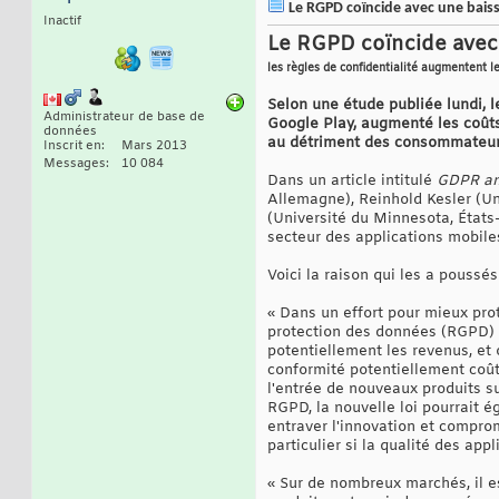
Le RGPD coïncide avec une baiss
Inactif
Le RGPD coïncide avec 
les règles de confidentialité augmentent le
Selon une étude publiée lundi, 
Administrateur de base de
Google Play, augmenté les coûts
données
au détriment des consommateurs 
Inscrit en
Mars 2013
Messages
10 084
Dans un article intitulé
GDPR and
Allemagne), Reinhold Kesler (Un
(Université du Minnesota, États
secteur des applications mobile
Voici la raison qui les a poussés
« Dans un effort pour mieux pro
protection des données (RGPD) e
potentiellement les revenus, et 
conformité potentiellement coût
l'entrée de nouveaux produits sur
RGPD, la nouvelle loi pourrait 
entraver l'innovation et compro
particulier si la qualité des a
« Sur de nombreux marchés, il es