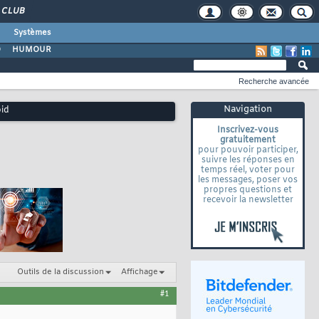
CLUB
Systèmes
O
HUMOUR
Recherche avancée
Navigation
oid
Inscrivez-vous
gratuitement
pour pouvoir participer,
suivre les réponses en
temps réel, voter pour
les messages, poser vos
propres questions et
recevoir la newsletter
Outils de la discussion
Affichage
#1