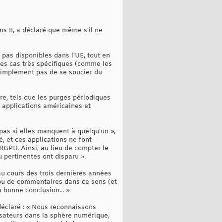
s II, a déclaré que même s'il ne
 pas disponibles dans l'UE, tout en
 des cas très spécifiques (comme les
 simplement pas de se soucier du
re, tels que les purges périodiques
 applications américaines et
 pas si elles manquent à quelqu'un »,
, et ces applications ne font
RGPD. Ainsi, au lieu de compter le
 pertinentes ont disparu ».
u cours des trois dernières années
 ou de commentaires dans ce sens (et
 bonne conclusion... »
éclaré : « Nous reconnaissons
ilisateurs dans la sphère numérique,