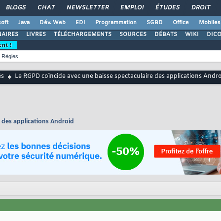
BLOGS
CHAT
NEWSLETTER
EMPLOI
ÉTUDES
DROIT
oft
Java
Dév. Web
EDI
Programmation
SGBD
Office
Mobiles
AIRES
LIVRES
TÉLÉCHARGEMENTS
SOURCES
DÉBATS
WIKI
DIC
ent !
Règles
és
Le RGPD coïncide avec une baisse spectaculaire des applications Andr
 des applications Android