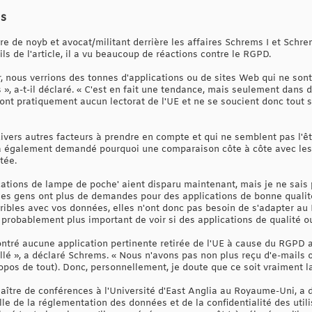
ms
 de noyb et avocat/militant derrière les affaires Schrems I et Schrem
s de l'article, il a vu beaucoup de réactions contre le RGPD.
r, nous verrions des tonnes d'applications ou de sites Web qui ne sont
 », a-t-il déclaré. « C'est en fait une tendance, mais seulement dans
ont pratiquement aucun lectorat de l'UE et ne se soucient donc tout
ivers autres facteurs à prendre en compte et qui ne semblent pas l'êt
l a également demandé pourquoi une comparaison côte à côte avec les
tée.
ications de lampe de poche' aient disparu maintenant, mais je ne sais
 les gens ont plus de demandes pour des applications de bonne qualité
ibles avec vos données, elles n'ont donc pas besoin de s'adapter au 
 probablement plus important de voir si des applications de qualité ou
ntré aucune application pertinente retirée de l'UE à cause du RGPD a
illé », a déclaré Schrems. « Nous n'avons pas non plus reçu d'e-mails
pos de tout). Donc, personnellement, je doute que ce soit vraiment la
tre de conférences à l'Université d'East Anglia au Royaume-Uni, a d
tielle de la réglementation des données et de la confidentialité des ut