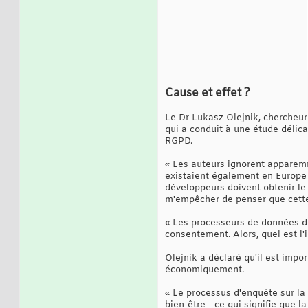
Cause et effet ?
Le Dr Lukasz Olejnik, chercheur 
qui a conduit à une étude délic
RGPD.
« Les auteurs ignorent apparemm
existaient également en Europe »,
développeurs doivent obtenir le 
m'empêcher de penser que cette
« Les processeurs de données dev
consentement. Alors, quel est l
Olejnik a déclaré qu'il est imp
économiquement.
« Le processus d'enquête sur la 
bien-être - ce qui signifie que 