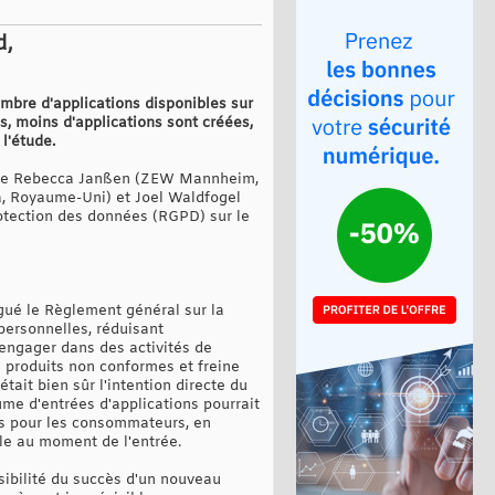
d,
ombre d'applications disponibles sur
s, moins d'applications sont créées,
l'étude.
mie Rebecca Janßen (ZEW Mannheim,
a, Royaume-Uni) et Joel Waldfogel
otection des données (RGPD) sur le
lgué le Règlement général sur la
personnelles, réduisant
'engager dans des activités de
e produits non conformes et freine
tait bien sûr l'intention directe du
me d'entrées d'applications pourrait
les pour les consommateurs, en
ble au moment de l'entrée.
isibilité du succès d'un nouveau