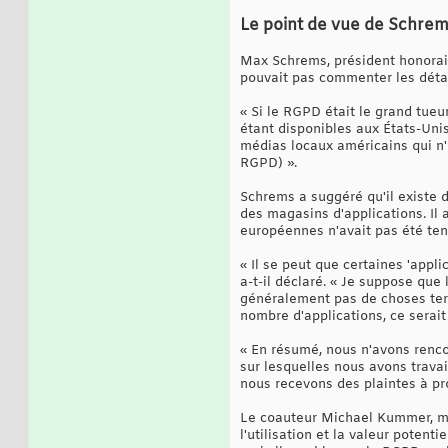
Le point de vue de Schre
Max Schrems, président honoraire
pouvait pas commenter les détail
« Si le RGPD était le grand tueu
étant disponibles aux États-Unis
médias locaux américains qui n'
RGPD) ».
Schrems a suggéré qu'il existe d
des magasins d'applications. I
européennes n'avait pas été ten
« Il se peut que certaines 'appl
a-t-il déclaré. « Je suppose que
généralement pas de choses terr
nombre d'applications, ce serait
« En résumé, nous n'avons renco
sur lesquelles nous avons trava
nous recevons des plaintes à pro
Le coauteur Michael Kummer, maî
l'utilisation et la valeur poten