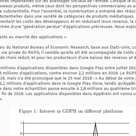
nces importantes sur les avantages sociaux de l'entrée. Lorsque le su
eaux produits, même ceux dont les perspectives commerciales ex an
e substantielle. Pour l'essentiel, la numérisation a entraîné des réduc
bstantielles dans une variété de catégories de produits médiatiques
mentant les coûts des développeurs et en réduisant leurs revenus, la 
ntrée d'une "génération perdue" d'applications précieuses. Nous explo
pants au marché des applications »
iais du National Bureau of Economic Research, basé aux États-Unis, co
a vie privée du RGPD, il semble qu'elle ait été accompagnée de coûts 
 choix réduit, et pour les producteurs d'une baisse des revenus et d
millions d'applications disponibles dans Google Play entre juillet 20
 millions d'applications, contre environ 2,2 millions en 2016. Le RGP
016. mais n'a été promulgué que le 25 mai 2018 : « Au début de notre 
1 millions d'applications dans le Google Play Store, tandis qu'AppBra
e dans notre échantillon passe ensuite à 2,8 millions au quatrième tr
la fin de 2018. Les applications disponibles dans AppBrain ont connu u
».