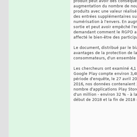
produit peut avoir des conséque
augmentation du nombre de nouv
produits avec une valeur réalisé
des entrées supplémentaires su
numérisation à l'envers. En aug
sortie et peut avoir empêché l'e
demandant comment le RGPD a
affecté le bien-être des partici
Le document, distribué par le b
avantages de la protection de l
consommateurs, d'un ensemble de
Les chercheurs ont examiné 4,1 
Google Play compte environ 3,48
période d'enquête, le 27 avril 2
2016, nos données contenaient 2,
nombre d'applications Play Stor
d'un million - environ 32 % - à 
début de 2018 et la fin de 2018 