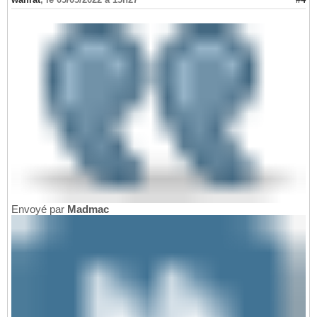
Envoyé par
Madmac