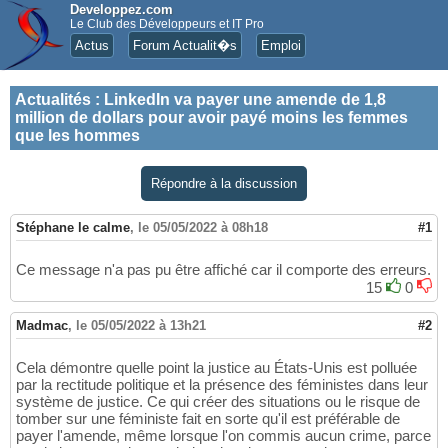
Developpez.com
Le Club des Développeurs et IT Pro
Actus
Forum Actualit�s
Emploi
Actualités
:
LinkedIn va payer une amende de 1,8
million de dollars pour avoir payé moins les femmes
que les hommes
Répondre à la discussion
Stéphane le calme
,
le 05/05/2022 à 08h18
#1
Ce message n'a pas pu être affiché car il comporte des erreurs.
15
0
Madmac
,
le 05/05/2022 à 13h21
#2
Cela démontre quelle point la justice au États-Unis est polluée
par la rectitude politique et la présence des féministes dans leur
système de justice. Ce qui créer des situations ou le risque de
tomber sur une féministe fait en sorte qu'il est préférable de
payer l'amende, même lorsque l'on commis aucun crime, parce