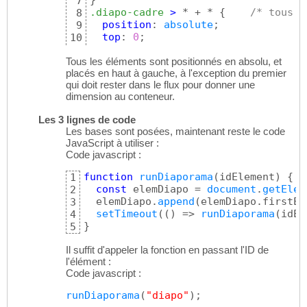
}
7
.diapo-cadre
>
 * + * 
{
/* tous l
8
position
: 
absolute
;

9
top
: 
0
;

10
left
: 
0
11
Tous les éléments sont positionnés en absolu, et
}
12
placés en haut à gauche, à l'exception du premier
qui doit rester dans le flux pour donner une
dimension au conteneur.
Les 3 lignes de code
Les bases sont posées, maintenant reste le code
JavaScript à utiliser :
Code javascript :
function
runDiaporama
(
idElement
)
{
1
const
 elemDiapo = 
document
.
getElem
2
  elemDiapo.
append
(
elemDiapo.firstEl
3
setTimeout
(
(
)
 => 
runDiaporama
(
idEl
4
}
5
Il suffit d'appeler la fonction en passant l'ID de
l'élément :
Code javascript :
runDiaporama
(
"diapo"
)
;