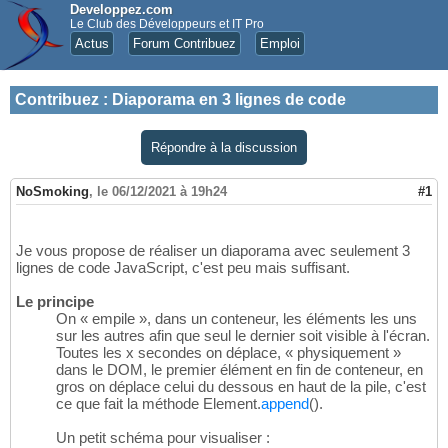
Developpez.com
Le Club des Développeurs et IT Pro
Actus
Forum Contribuez
Emploi
Contribuez
:
Diaporama en 3 lignes de code
Répondre à la discussion
NoSmoking
,
le 06/12/2021 à 19h24
#1
Je vous propose de réaliser un diaporama avec seulement 3
lignes de code JavaScript, c'est peu mais suffisant.
Le principe
On « empile », dans un conteneur, les éléments les uns
sur les autres afin que seul le dernier soit visible à l'écran.
Toutes les x secondes on déplace, « physiquement »
dans le DOM, le premier élément en fin de conteneur, en
gros on déplace celui du dessous en haut de la pile, c'est
ce que fait la méthode Element.
append
(
)
.
Un petit schéma pour visualiser :