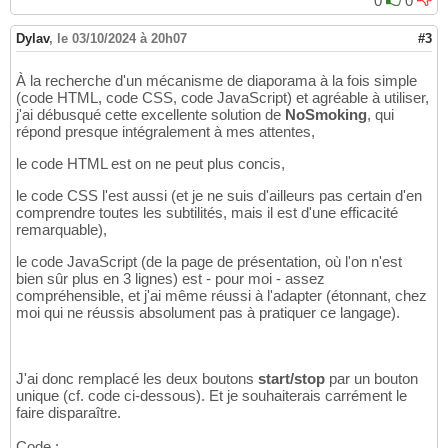
0
0
Dylav
,
le 03/10/2024 à 20h07
#3
À la recherche d'un mécanisme de diaporama à la fois simple
(code HTML, code CSS, code JavaScript) et agréable à utiliser,
j'ai débusqué cette excellente solution de
NoSmoking
, qui
répond presque intégralement à mes attentes,
le code HTML est on ne peut plus concis,
le code CSS l'est aussi (et je ne suis d'ailleurs pas certain d'en
comprendre toutes les subtilités, mais il est d'une efficacité
remarquable),
le code JavaScript (de la page de présentation, où l'on n'est
bien sûr plus en 3 lignes) est - pour moi - assez
compréhensible, et j'ai même réussi à l'adapter (étonnant, chez
moi qui ne réussis absolument pas à pratiquer ce langage).
J'ai donc remplacé les deux boutons
start/stop
par un bouton
unique (cf. code ci-dessous). Et je souhaiterais carrément le
faire disparaître.
Code :