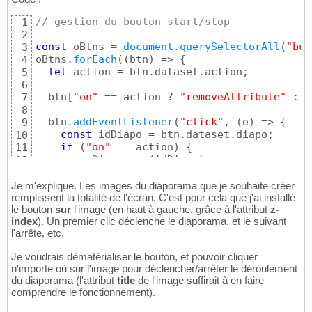
// gestion du bouton start/stop
1
2
const
 oBtns = 
document
.
querySelectorAll
(
"but
3
oBtns.
forEach
(
(
btn
)
 => 
{
4
let
 action = btn.dataset.action;

5
6
  btn
[
"on"
 == action ? 
"removeAttribute"
 : 
"
7
8
  btn.
addEventListener
(
"click"
, 
(
e
)
 => 
{
9
const
 idDiapo = btn.dataset.diapo;

10
if
(
"on"
 == action
)
{
11
runDiaporama
(
idDiapo
)
;

12
      btn.nextElementSibling?.
removeAttribut
13
      action = 
"off"
;

14
Je m'explique. Les images du diaporama que je souhaite créer
}
remplissent la totalité de l'écran. C'est pour cela que j'ai installé
15
le bouton
sur
else
l'image (en haut à gauche, grâce à l'attribut
{
z-
16
index
). Un premier clic déclenche le diaporama, et le suivant
stopDiaporama
(
idDiapo
)
;

17
l'arrête, etc.
      btn.previousElementSibling?.
removeAttr
18
      action = 
"on"
;

19
Je voudrais dématérialiser le bouton, et pouvoir cliquer
}
20
n'importe où sur l'image pour déclencher/arrêter le déroulement
}
)
21
du diaporama (l'attribut
title
de l'image suffirait à en faire
}
)
22
comprendre le fonctionnement).
23
function
runDiaporama
(
idElement
)
{
24