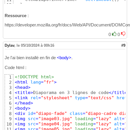
}
12
13
const
 diapo = 
document
.
getElementById
(
DIAP
14
Ressource
:
  diapo.
addEventListener
(
"click"
, 
(
e
)
 => 
{
15
https://developer.mozilla.org/fr/docs/Web/API/Document/DOMCo
if
(
diapo.classList.
contains
(
DIAPO_ACTIF
16
clearTimeout
(
diapo.innerTimer
)
;

17
0
0
}
18
else
{
19
Dylav
,
le 05/10/2024 à 00h16
#9
runDiaporama
(
DIAPO_ID
)
;

20
}
21
    diapo.classList.
toggle
(
DIAPO_ACTIF
)
;

22
Je l'ai bien installé en fin de
<
body
>
.
}
)
23
// lance le diaporama
Code html :
24
setTimeout
(
(
)
 => diapo.
click
(
)
, DIAPO_DELA
25
<!DOCTYPE html>
1
}
)
26
<
html
lang
=
"fr"
>
2
</script>
27
<
head
>
3
<
title
>
Diaporama en 3 lignes de code
</
title
>
4
<
link
rel
=
"stylesheet"
type
=
"text/css"
href
=
5
</
head
>
6
<
body
>
7
<
div
id
=
"diapo-fade"
class
=
"diapo-cadre diap
8
<
img
src
=
"image03.jpg"
 loading
=
"lazy"
alt
=
""
9
<
img
src
=
"image04.jpg"
 loading
=
"lazy"
alt
=
""
10
<
img
src
=
"image05.jpg"
 loading
=
"lazy"
alt
=
""
11