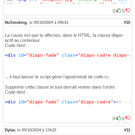
<
img
src
=
"image06.jpg"
 loading
=
"lazy"
alt
=
""
12
<
img
src
=
"image01.jpg"
 loading
=
"lazy"
alt
=
""
13
0
0
<
img
src
=
"image02.jpg"
 loading
=
"lazy"
alt
=
""
14
</
div
>
15
NoSmoking
,
le 05/10/2024 à 09h41
#10
<
script
src
=
"Diaporama.js"
>
</
script
>
16
</
body
>
</
html
>
17
La cause est que tu affectes, dans le HTML, la classe diapo-
actif au conteneur
Code html :
<
div
id
=
"diapo-fade"
class
=
"diapo-cadre diapo-ac
... il faut laisser le script gérer l'ajout/retrait de celle-ci.
Supprime cette classe et tout devrait rentrer dans l'ordre
Code html :
<
div
id
=
"diapo-fade"
class
=
"diapo-cadre"
>
<!-- ex
0
0
Dylav
,
le 05/10/2024 à 13h22
#11