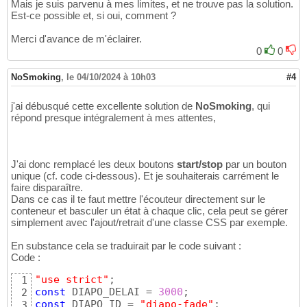
Mais je suis parvenu à mes limites, et ne trouve pas la solution.
const
 elemDiapo = 
document
.
getElementById
(
25
Est-ce possible et, si oui, comment ?
clearTimeout
(
elemDiapo._timer
)
;

26
  elemDiapo.
append
(
elemDiapo.firstElementChi
27
Merci d'avance de m'éclairer.
  elemDiapo.innerTimer = 
setTimeout
(
(
)
 => 
ru
28
0
0
}
29
function
stopDiaporama
(
idElement
)
{
30
NoSmoking
,
le 04/10/2024 à 10h03
#4
const
 elemDiapo = 
document
.
getElementById
(
31
clearTimeout
(
elemDiapo.innerTimer
)
32
j'ai débusqué cette excellente solution de
NoSmoking
, qui
}
33
répond presque intégralement à mes attentes,
J'ai donc remplacé les deux boutons
start/stop
par un bouton
unique (cf. code ci-dessous). Et je souhaiterais carrément le
faire disparaître.
Dans ce cas il te faut mettre l'écouteur directement sur le
conteneur et basculer un état à chaque clic, cela peut se gérer
simplement avec l'ajout/retrait d'une classe CSS par exemple.
En substance cela se traduirait par le code suivant :
Code :
"use strict"
1
const
 DIAPO_DELAI = 
3000
2
const
 DIAPO_ID = 
"diapo-fade"
3