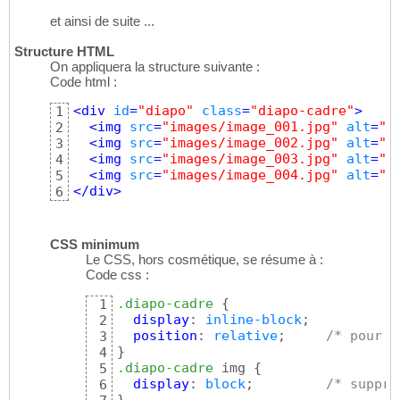
et ainsi de suite ...
Structure HTML
On appliquera la structure suivante :
Code html :
<
div
id
=
"diapo"
class
=
"diapo-cadre"
>
1
<
img
src
=
"images/image_001.jpg"
alt
=
""
2
<
img
src
=
"images/image_002.jpg"
alt
=
""
3
<
img
src
=
"images/image_003.jpg"
alt
=
""
4
<
img
src
=
"images/image_004.jpg"
alt
=
""
5
</
div
>
6
CSS minimum
Le CSS, hors cosmétique, se résume à :
Code css :
.diapo-cadre
{
1
display
: 
inline-block
;

2
position
: 
relative
;     
/* pour s
3
}
4
.diapo-cadre
 img 
{
5
display
: 
block
;         
/* suppri
6