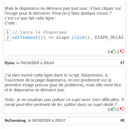
Mais le diaporama ne démarre pas tout seul : il faut cliquer sur
l'image pour le démarrer. Peut-on y faire quelque chose ?
c'est ce que fait cette ligne :
Code :
// lance le diaporama
1
setTimeout
(
(
)
 => diapo.
click
(
)
, DIAPO_DELAI
)
;
2
0
0
Dylav
,
le 04/10/2024 à 20h24
#7
J'ai bien inséré cette ligne dans le script. Néanmoins, à
l'ouverture de la page diaporama, on est positionné sur la
première image prévue (pas de problème), mais elle reste fixe
et le diaporama ne démarre pas.
Nota : je ne voudrais pas polluer ce sujet avec mes difficultés. Il
serait peut-être pertinent de les splitter dans un sujet dédié ?
0
0
NoSmoking
,
le 04/10/2024 à 20h57
#8