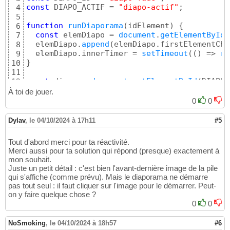
const
 DIAPO_ACTIF = 
"diapo-actif"
;

4
5
function
runDiaporama
(
idElement
)
{
6
const
 elemDiapo = 
document
.
getElementById
(
7
  elemDiapo.
append
(
elemDiapo.firstElementChi
8
  elemDiapo.innerTimer = 
setTimeout
(
(
)
 => 
ru
9
}
10
11
const
 diapo = 
document
.
getElementById
(
DIAPO_
12
diapo.
addEventListener
(
"click"
, 
(
e
)
 => 
{
13
À toi de jouer.
if
(
diapo.classList.
contains
(
DIAPO_ACTIF
)
)
14
0
0
clearTimeout
(
diapo.innerTimer
)
;

15
}
16
Dylav
,
le 04/10/2024 à 17h11
#5
else
{
17
runDiaporama
(
DIAPO_ID
)
;

18
Tout d'abord merci pour ta réactivité.
}
19
Merci aussi pour ta solution qui répond (presque) exactement à
  diapo.classList.
toggle
(
DIAPO_ACTIF
)
20
mon souhait.
}
)
21
Juste un petit détail : c'est bien l'avant-dernière image de la pile
// lance le diaporama
22
qui s'affiche (comme prévu). Mais le diaporama ne démarre
setTimeout
(
(
)
 => diapo.
click
(
)
, DIAPO_DELAI
)
23
pas tout seul : il faut cliquer sur l'image pour le démarrer. Peut-
on y faire quelque chose ?
0
0
NoSmoking
,
le 04/10/2024 à 18h57
#6