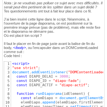
Nota : je ne voudrais pas polluer ce sujet avec mes difficultés. Il
serait peut-être pertinent de les splitter dans un sujet dédié ?
Tes questionnements ont tout à fait leur place dans ce fil.
J'ai bien inséré cette ligne dans le script. Néanmoins, à
l'ouverture de la page diaporama, on est positionné sur la
première image prévue (pas de problème), mais elle reste fixe
et le diaporama ne démarre pas.
Où est placé ton script ?
Il faut le placer en fin de page juste avant la balise de fin du
body,
</
body
>
, ou l'encapsuler dans un DOMContentLoaded
comme suit :
Code html :
<script>
1
"use strict"
2
document
.
addEventListener
(
"DOMContentLoaded"
3
const
 DIAPO_DELAI = 
3000
;

4
const
 DIAPO_ID = 
"diapo-fade"
;

5
const
 DIAPO_ACTIF = 
"diapo-actif"
;

6
7
function
runDiaporama
(
idElement
)
{
8
const
 elemDiapo = 
document
.
getElementByI
9
    elemDiapo.
append
(
elemDiapo.firstElementC
10
    elemDiapo.innerTimer = 
setTimeout
(
(
)
 => 
11