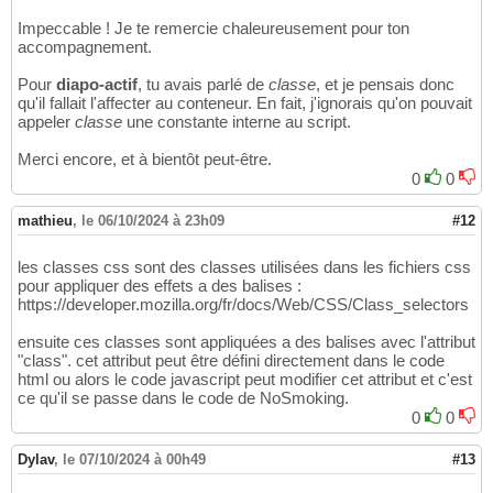
Impeccable ! Je te remercie chaleureusement pour ton
accompagnement.
Pour
diapo-actif
, tu avais parlé de
classe
, et je pensais donc
qu'il fallait l'affecter au conteneur. En fait, j'ignorais qu'on pouvait
appeler
classe
une constante interne au script.
Merci encore, et à bientôt peut-être.
0
0
mathieu
,
le 06/10/2024 à 23h09
#12
les classes css sont des classes utilisées dans les fichiers css
pour appliquer des effets a des balises :
https://developer.mozilla.org/fr/docs/Web/CSS/Class_selectors
ensuite ces classes sont appliquées a des balises avec l'attribut
"class". cet attribut peut être défini directement dans le code
html ou alors le code javascript peut modifier cet attribut et c'est
ce qu'il se passe dans le code de NoSmoking.
0
0
Dylav
,
le 07/10/2024 à 00h49
#13