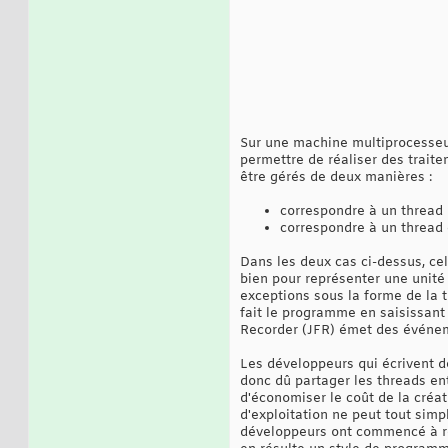
Sur une machine multiprocesseur,
permettre de réaliser des traite
être gérés de deux manières :
correspondre à un thread 
correspondre à un thread 
Dans les deux cas ci-dessus, ce
bien pour représenter une unité
exceptions sous la forme de la t
fait le programme en saisissant 
Recorder (JFR) émet des événeme
Les développeurs qui écrivent des
donc dû partager les threads ent
d'économiser le coût de la créa
d'exploitation ne peut tout sim
développeurs ont commencé à ren