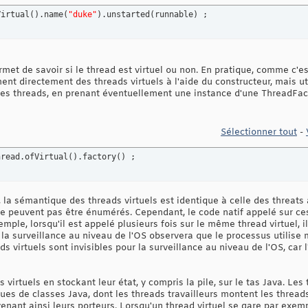
Virtual
(
)
.name
(
"duke"
)
.unstarted
(
runnable
)
 ;
met de savoir si le thread est virtuel ou non. En pratique, comme c'est
nt directement des threads virtuels à l'aide du constructeur, mais uti
 des threads, en prenant éventuellement une instance d'une ThreadFact
Sélectionner tout
-
hread.ofVirtual
(
)
.factory
(
)
 ;
 la sémantique des threads virtuels est identique à celle des threats 
e peuvent pas être énumérés. Cependant, le code natif appelé sur ce
mple, lorsqu'il est appelé plusieurs fois sur le même thread virtuel, 
, la surveillance au niveau de l'OS observera que le processus utilise
ds virtuels sont invisibles pour la surveillance au niveau de l'OS, car 
irtuels en stockant leur état, y compris la pile, sur le tas Java. Les 
ques de classes Java, dont les threads travailleurs montent les threads
venant ainsi leurs porteurs. Lorsqu'un thread virtuel se gare par exemp