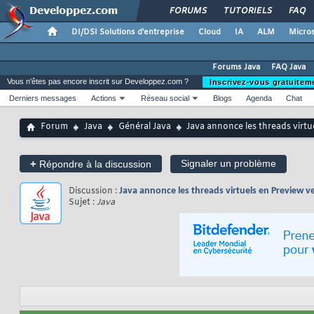
FORUMS
TUTORIELS
FAQ
DI/DSI Solutions d'entreprise
Cloud
IA
ALM
Micros
Forums Java
FAQ Java
Vous n'êtes pas encore inscrit sur Developpez.com ?
Inscrivez-vous gratuitem
Derniers messages
Actions
Réseau social
Blogs
Agenda
Chat
Forum
Java
Général Java
Java annonce les threads virtu
+
Signaler un problème
Répondre à la discussion
Discussion :
Java annonce les threads virtuels en Preview ve
Sujet :
Java