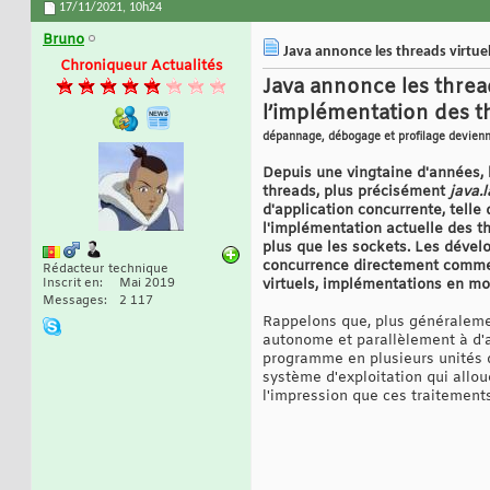
17/11/2021,
10h24
Bruno
Java annonce les threads virtuel
Chroniqueur Actualités
Java annonce les threa
l’implémentation des t
dépannage, débogage et profilage devienne
Depuis une vingtaine d'années, l
threads, plus précisément
java.
d'application concurrente, telle
l'implémentation actuelle des t
plus que les sockets. Les dévelo
concurrence directement comme d
Rédacteur technique
Inscrit en
Mai 2019
virtuels, implémentations en mo
Messages
2 117
Rappelons que, plus généralemen
autonome et parallèlement à d'a
programme en plusieurs unités d
système d'exploitation qui allo
l'impression que ces traitements