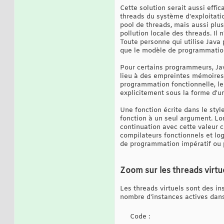
Cette solution serait aussi effi
threads du système d'exploitati
pool de threads, mais aussi plus
pollution locale des threads. Il
Toute personne qui utilise Java
que le modèle de programmation
Pour certains programmeurs, Jav
lieu à des empreintes mémoires 
programmation fonctionnelle, le
explicitement sous la forme d'un
Une fonction écrite dans le styl
fonction à un seul argument. Lor
continuation avec cette valeur
compilateurs fonctionnels et lo
de programmation impératif ou pr
Zoom sur les threads virtu
Les threads virtuels sont des i
nombre d'instances actives dans
Code :