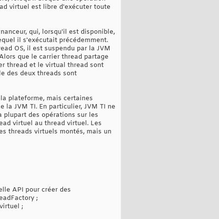
ad virtuel est libre d'exécuter toute
nanceur, qui, lorsqu'il est disponible,
equel il s'exécutait précédemment.
read OS, il est suspendu par la JVM
 Alors que le carrier thread partage
r thread et le virtual thread sont
ile des deux threads sont
la plateforme, mais certaines
 la JVM TI. En particulier, JVM TI ne
 plupart des opérations sur les
ad virtuel au thread virtuel. Les
les threads virtuels montés, mais un
elle API pour créer des
eadFactory ;
rtuel ;