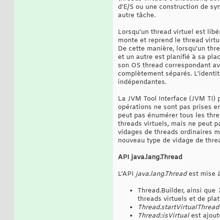
d'E/S ou une construction de sync
autre tâche.
Lorsqu'un thread virtuel est libé
monte et reprend le thread virt
De cette manière, lorsqu'un thre
et un autre est planifié à sa pla
son OS thread correspondant avec
complètement séparés. L'identité
indépendantes.
La JVM Tool Interface (JVM TI) 
opérations ne sont pas prises en
peut pas énumérer tous les thre
threads virtuels, mais ne peut p
vidages de threads ordinaires mo
nouveau type de vidage de thread
API java.lang.Thread
L'API
java.lang.Thread
est mise à
Thread.Builder, ainsi que
threads virtuels et de pl
Thread.startVirtualThrea
Thread::isVirtual
est ajouté