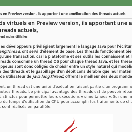
s en Preview version, ils apportent une amélioration des threads actuels
ds virtuels en Preview version, ils apportent une 
hreads actuels,
nt moins difficiles
es développeurs privilégient largement le langage Java pour l’écritu
lang.Thread
, ont servi d'élément de base. Les threads fonctionnent bi
 qu'une transaction, car la plateforme et ses outils les connaissent e
hreads consomme un thread OS pour chaque thread Java, et les thread
ppeurs sont donc obligés de choisir entre un style naturel qui modéli
es threads et le gaspillage d'un débit considérable que leur matérie
de utilisateur de
java.lang.Thread
, offrent le meilleur des deux monde
t, un thread est une unité d'exécution faisant partie d'un programme
utres threads. Le principal avantage des threads est de pouvoir répa
istinctes pour permettre leurs exécutions « simultanées ». Sur une 
ue du temps d'utilisation du CPU pour accomplir les traitements de ch
 sont réalisés en parallèle.