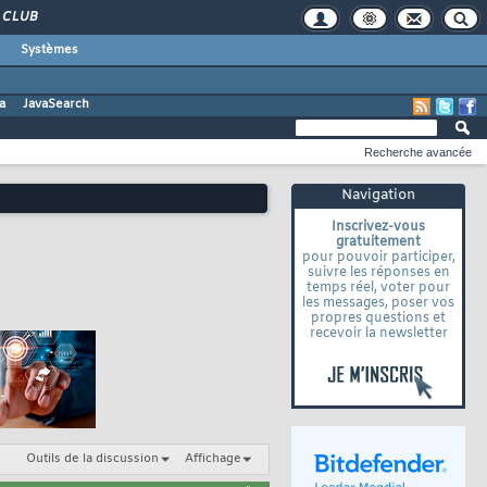
CLUB
Systèmes
a
JavaSearch
Recherche avancée
Navigation
Inscrivez-vous
gratuitement
pour pouvoir participer,
suivre les réponses en
temps réel, voter pour
les messages, poser vos
propres questions et
recevoir la newsletter
Outils de la discussion
Affichage