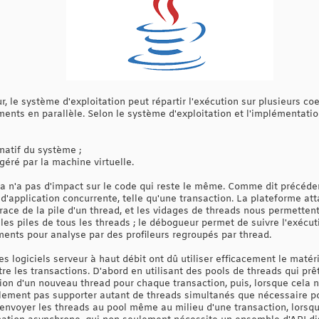
 le système d'exploitation peut répartir l'exécution sur plusieurs co
ments en parallèle. Selon le système d'exploitation et l'implémentati
natif du système ;
géré par la machine virtuelle.
la n'a pas d'impact sur le code qui reste le même. Comme dit précéd
 d'application concurrente, telle qu'une transaction. La plateforme 
race de la pile d'un thread, et les vidages de threads nous permetten
les piles de tous les threads ; le débogueur permet de suivre l'exécuti
nts pour analyse par des profileurs regroupés par thread.
 logiciels serveur à haut débit ont dû utiliser efficacement le matérie
re les transactions. D'abord en utilisant des pools de threads qui prê
tion d'un nouveau thread pour chaque transaction, puis, lorsque cela 
plement pas supporter autant de threads simultanés que nécessaire po
voyer les threads au pool même au milieu d'une transaction, lorsqu'e