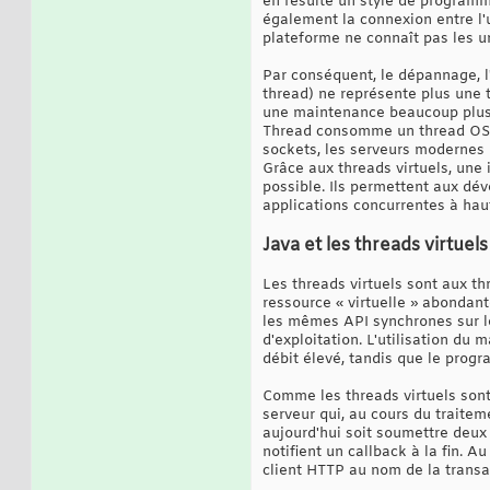
en résulte un style de programm
également la connexion entre l'un
plateforme ne connaît pas les un
Par conséquent, le dépannage, l'
thread) ne représente plus une 
une maintenance beaucoup plus d
Thread consomme un thread OS po
sockets, les serveurs modernes 
Grâce aux threads virtuels, une
possible. Ils permettent aux dé
applications concurrentes à haut
Java et les threads virtuels
Les threads virtuels sont aux t
ressource « virtuelle » abondan
les mêmes API synchrones sur le
d'exploitation. L'utilisation du
débit élevé, tandis que le prog
Comme les threads virtuels sont
serveur qui, au cours du traite
aujourd'hui soit soumettre deux
notifient un callback à la fin. A
client HTTP au nom de la transa