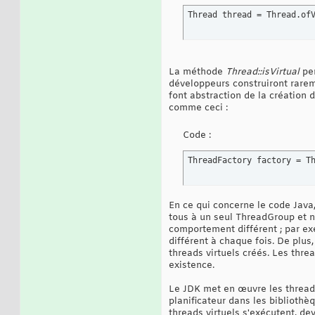
Thread thread = Thread.of
La méthode
Thread::isVirtual
per
développeurs construiront rareme
font abstraction de la création
comme ceci :
Code :
ThreadFactory factory = T
En ce qui concerne le code Java,
tous à un seul ThreadGroup et n
comportement différent ; par exe
différent à chaque fois. De plus
threads virtuels créés. Les threa
existence.
Le JDK met en œuvre les threads v
planificateur dans les bibliothè
threads virtuels s'exécutent, de