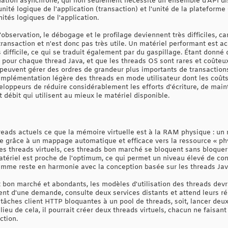
ation asynchrone, qui non seulement nécessite un ensemble d'API dis
ité logique de l'application (transaction) et l'unité de la plateforme (
ités logiques de l'application.
observation, le débogage et le profilage deviennent très difficiles, ca
transaction et n'est donc pas très utile. Un matériel performant est 
ifficile, ce qui se traduit également par du gaspillage. Étant donné 
ur chaque thread Java, et que les threads OS sont rares et coûteux,
peuvent gérer des ordres de grandeur plus importants de transaction
 implémentation légère des threads en mode utilisateur dont les coût
veloppeurs de réduire considérablement les efforts d'écriture, de mai
 débit qui utilisent au mieux le matériel disponible.
hreads actuels ce que la mémoire virtuelle est à la RAM physique : un
te grâce à un mappage automatique et efficace vers la ressource « phy
s threads virtuels, ces threads bon marché se bloquent sans bloquer
 matériel est proche de l'optimum, ce qui permet un niveau élevé de co
ramme reste en harmonie avec la conception basée sur les threads Java
 bon marché et abondants, les modèles d'utilisation des threads devr
ment d'une demande, consulte deux services distants et attend leurs 
 tâches client HTTP bloquantes à un pool de threads, soit, lancer deu
u lieu de cela, il pourrait créer deux threads virtuels, chacun ne faisan
ction.