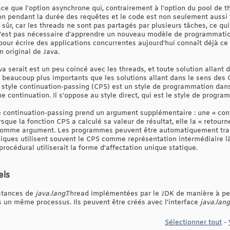
cace que l'option asynchrone qui, contrairement à l'option du pool de t
on pendant la durée des requêtes et le code est non seulement aussi f
 sûr, car les threads ne sont pas partagés par plusieurs tâches, ce qu
 n'est pas nécessaire d'apprendre un nouveau modèle de programmation 
 pour écrire des applications concurrentes aujourd'hui connaît déjà c
 original de Java.
a serait est un peu coincé avec les threads, et toute solution allant
beaucoup plus importants que les solutions allant dans le sens des C
 style continuation-passing (CPS) est un style de programmation dans
e continuation. Il s'oppose au style direct, qui est le style de progra
e continuation-passing prend un argument supplémentaire : une « conti
sque la fonction CPS a calculé sa valeur de résultat, elle la « retourn
 comme argument. Les programmes peuvent être automatiquement tran
giques utilisent souvent le CPS comme représentation intermédiaire 
océdural utiliserait la forme d'affectation unique statique.
els
nstances de
java.lang
.Thread implémentées par le JDK de manière à pe
 un même processus. Ils peuvent être créés avec l'interface
java.lang
Sélectionner tout
-