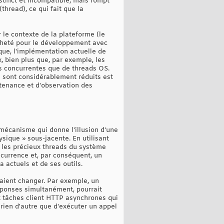
tinct et incompatible, mais rompt
thread), ce qui fait que la
r le contexte de la plateforme (le
acheté pour le développement avec
que, l'implémentation actuelle de
 bien plus que, par exemple, les
s concurrentes que de threads OS.
s sont considérablement réduits est
ntenance et d'observation des
 mécanisme qui donne l'illusion d'une
sique » sous-jacente. En utilisant
 les précieux threads du système
ncurrence et, par conséquent, un
 actuels et de ses outils.
aient changer. Par exemple, un
réponses simultanément, pourrait
x tâches client HTTP asynchrones qui
t rien d'autre que d'exécuter un appel