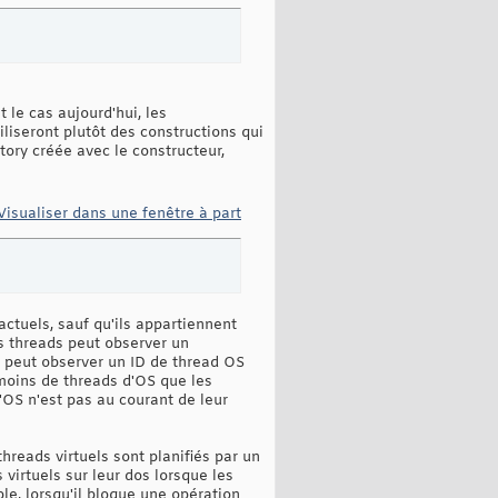
 le cas aujourd'hui, les
liseront plutôt des constructions qui
ory créée avec le constructeur,
Visualiser dans une fenêtre à part
actuels, sauf qu'ils appartiennent
s threads peut observer un
il peut observer un ID de thread OS
 moins de threads d'OS que les
l'OS n'est pas au courant de leur
threads virtuels sont planifiés par un
 virtuels sur leur dos lorsque les
le, lorsqu'il bloque une opération