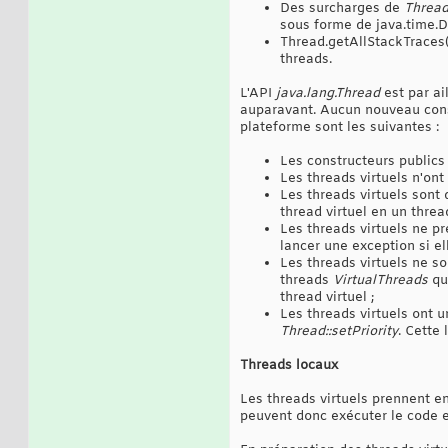
Des surcharges de
Thread
sous forme de java.time.D
Thread.getAllStackTraces()
threads.
L'API
java.lang.Thread
est par ai
auparavant. Aucun nouveau constr
plateforme sont les suivantes :
Les constructeurs publics 
Les threads virtuels n'ont
Les threads virtuels son
thread virtuel en un thre
Les threads virtuels ne 
lancer une exception si el
Les threads virtuels ne s
threads
VirtualThreads
qui
thread virtuel ;
Les threads virtuels ont 
Thread::setPriority
. Cette
Threads locaux
Les threads virtuels prennent en
peuvent donc exécuter le code ex