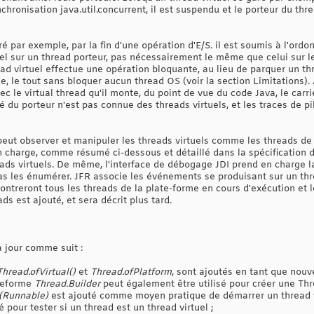
hronisation java.util.concurrent, il est suspendu et le porteur du thre
ré par exemple, par la fin d'une opération d'E/S. il est soumis à l'ordon
uel sur un thread porteur, pas nécessairement le même que celui sur l
ad virtuel effectue une opération bloquante, au lieu de parquer un th
ce, le tout sans bloquer aucun thread OS (voir la section Limitations).
 le virtual thread qu'il monte, du point de vue du code Java, le carrie
 du porteur n'est pas connue des threads virtuels, et les traces de p
peut observer et manipuler les threads virtuels comme les threads de 
 charge, comme résumé ci-dessous et détaillé dans la spécification de
ads virtuels. De même, l'interface de débogage JDI prend en charge la
as les énumérer. JFR associe les événements se produisant sur un thre
ntreront tous les threads de la plate-forme en cours d'exécution et 
s est ajouté, et sera décrit plus tard.
 jour comme suit :
Thread.ofVirtual()
et
Thread.ofPlatform
, sont ajoutés en tant que nouv
ateforme
Thread.Builder
peut également être utilisé pour créer une Thr
d(Runnable)
est ajouté comme moyen pratique de démarrer un thread vi
 pour tester si un thread est un thread virtuel ;