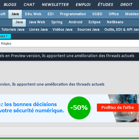
BLOGS
CHAT
NEWSLETTER
EMPLOI
ÉTUDES
DROIT
oft
Java
Dév. Web
EDI
Programmation
SGBD
Office
Mobiles
Java
Java Web
Spring
Android
Eclipse
NetBeans
Tutoriels Java
Livres Java
Vidéos Java
Sources Java
Outils, EDI & API Jav
ent !
Règles
els en Preview version, ils apportent une amélioration des threads actuels
rsion, ils apportent une amélioration des threads actuels