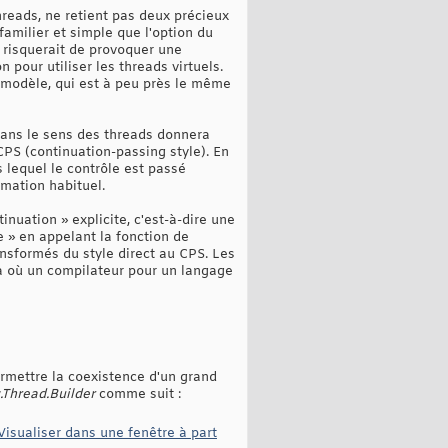
hreads, ne retient pas deux précieux
amilier et simple que l'option du
i risquerait de provoquer une
pour utiliser les threads virtuels.
e modèle, qui est à peu près le même
 dans le sens des threads donnera
PS (continuation-passing style). En
 lequel le contrôle est passé
mmation habituel.
nuation » explicite, c'est-à-dire une
e » en appelant la fonction de
sformés du style direct au CPS. Les
là où un compilateur pour un langage
rmettre la coexistence d'un grand
.Thread.Builder
comme suit :
Visualiser dans une fenêtre à part