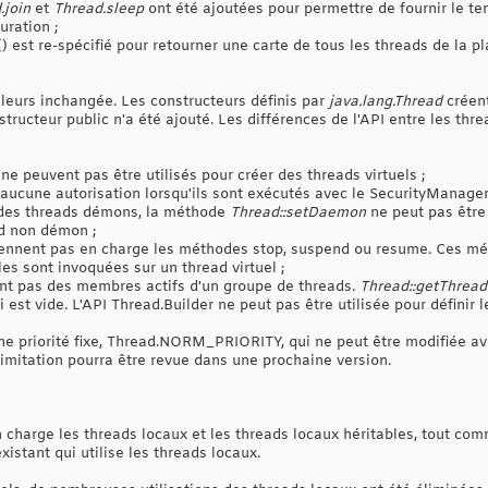
.join
et
Thread.sleep
ont été ajoutées pour permettre de fournir le t
uration ;
 est re-spécifié pour retourner une carte de tous les threads de la pl
lleurs inchangée. Les constructeurs définis par
java.lang.Thread
créen
ucteur public n'a été ajouté. Les différences de l'API entre les threa
ne peuvent pas être utilisés pour créer des threads virtuels ;
 aucune autorisation lorsqu'ils sont exécutés avec le SecurityManager 
t des threads démons, la méthode
Thread::setDaemon
ne peut pas être
ad non démon ;
prennent pas en charge les méthodes stop, suspend ou resume. Ces mé
les sont invoquées sur un thread virtuel ;
ont pas des membres actifs d'un groupe de threads.
Thread::getThrea
 est vide. L'API Thread.Builder ne peut pas être utilisée pour définir 
une priorité fixe, Thread.NORM_PRIORITY, qui ne peut être modifiée a
 limitation pourra être revue dans une prochaine version.
 charge les threads locaux et les threads locaux héritables, tout comm
istant qui utilise les threads locaux.