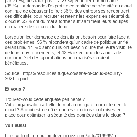
par 21 %), des faux positifs (27 %) et de l'erreur humaine
(38 %). La demande d'expertise en matière de sécurité du cloud
continue de dépasser l'offre : 36 % des entreprises rencontrent
des difficultés pour recruter et retenir les experts en sécurité du
cloud et 35 % ont du mal à former suffisamment leurs équipes
en matière de sécurité du cloud.
Lorsqu'on leur demande ce dont ils ont besoin pour faire face à
ces problèmes, 96 % répondent qu'un cadre de politique unifié
serait utile. 47 % disent qu'ils ont besoin d'une meilleure visibilité
de leurs environnements, et 43 % disent que des audits de
conformité et des approbations automatisés seraient
bénéfiques.
Source : https://resources.fugue.co/state-of-cloud-security-
2021-report
Et vous ?
Trouvez-vous cette enquête pertinente ?
Votre organisation a-t-elle du mal à configurer correctement le
cloud ? À quoi est-ce dû et quelles solutions sont mises en
place pour optimiser la sécurité des données dans le cloud ?
Voir aussi :
https://cloud-computing.developpez.com/actu/316566/Le-