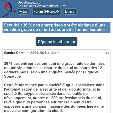
Developpez.com
Le Club des Développeurs et IT Pro
Actus
Forum S�curit�
Emploi
Sécurité
:
36 % des entreprises ont été victimes d'une
violation grave du cloud au cours de l'année écoulée.
Répondre à la discussion
Sandra Coret
,
le 23/07/2021 à 12h44
#1
36 % des entreprises ont subi une grave fuite de données
ou une violation de la sécurité du cloud au cours des 12
derniers mois, selon une enquête menée par Fugue et
Sonatype
Cette étude menée par la société Fugue, spécialisée dans
l'automatisation de la sécurité et de la conformité, et la
société Sonatype, spécialisée dans les outils de
développement, auprès de 300 professionnels du cloud,
révèle que huit personnes sur dix craignent d'être
exposées à une violation majeure des données liée à une
mauvaise configuration du cloud.