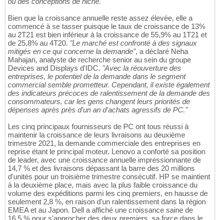
ou des conceptions de niche."
Bien que la croissance annuelle reste assez élevée, elle a
commencé à se tasser puisque le taux de croissance de 13%
au 2T21 est bien inférieur à la croissance de 55,9% au 1T21 et
de 25,8% au 4T20.
"Le marché est confronté à des signaux
mitigés en ce qui concerne la demande"
, a déclaré Neha
Mahajan, analyste de recherche senior au sein du groupe
Devices and Displays d'IDC.
"Avec la réouverture des
entreprises, le potentiel de la demande dans le segment
commercial semble prometteur. Cependant, il existe également
des indicateurs précoces de ralentissement de la demande des
consommateurs, car les gens changent leurs priorités de
dépenses après près d'un an d'achats agressifs de PC."
Les cinq principaux fournisseurs de PC ont tous réussi à
maintenir la croissance de leurs livraisons au deuxième
trimestre 2021, la demande commerciale des entreprises en
reprise étant le principal moteur. Lenovo a conforté sa position
de leader, avec une croissance annuelle impressionnante de
14,7 % et des livraisons dépassant la barre des 20 millions
d'unités pour un troisième trimestre consécutif. HP se maintient
à la deuxième place, mais avec la plus faible croissance du
volume des expéditions parmi les cinq premiers, en hausse de
seulement 2,8 %, en raison d'un ralentissement dans la région
EMEA et au Japon. Dell a affiché une croissance saine de
16,5 % pour s'approcher des deux premiers, sa force dans le