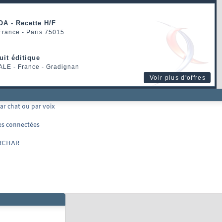
OA - Recette H/F
 France - Paris 75015
uit éditique
ALE
- France - Gradignan
Voir plus d'offres
ar chat ou par voix
res connectées
VARCHAR