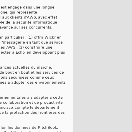
s'est engagé dans une longue
gone, qui représente
es aux clients d'AWS, avec effet
le de la sécurité informatique
avance sur ses concurrents.
 particulier : (1) offrir Wickr en
ne "messagerie en tant que service"
ces AWS ; (3) construire une
nnectés à Echo, en développant plus
ndances actuelles du marché,
de bout en bout et les services de
tions sécurisées comme ceux
nnes à adopter des environnements
vernementales à s'adapter à cette
 collaboration et de productivité
Francisco, compte le département
e la protection des frontières des
selon les données de PitchBook,