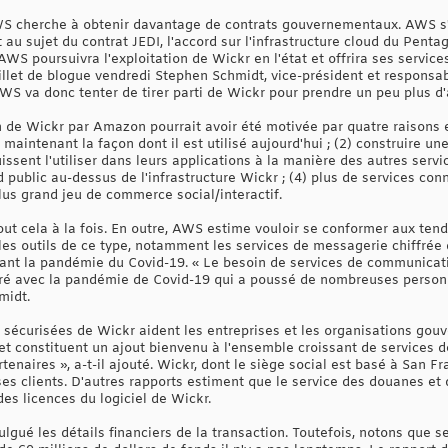
AWS cherche à obtenir davantage de contrats gouvernementaux. AWS 
t au sujet du contrat JEDI, l'accord sur l'infrastructure cloud du Penta
 AWS poursuivra l'exploitation de Wickr en l'état et offrira ses servic
illet de blogue vendredi Stephen Schmidt, vice-président et responsab
WS va donc tenter de tirer parti de Wickr pour prendre un peu plus d'
on de Wickr par Amazon pourrait avoir été motivée par quatre raisons en
 maintenant la façon dont il est utilisé aujourd'hui ; (2) construire u
issent l'utiliser dans leurs applications à la manière des autres servi
public au-dessus de l'infrastructure Wickr ; (4) plus de services co
lus grand jeu de commerce social/interactif.
tout cela à la fois. En outre, AWS estime vouloir se conformer aux te
es outils de ce type, notamment les services de messagerie chiffrée 
dant la pandémie du Covid-19. « Le besoin de services de communica
éré avec la pandémie de Covid-19 qui a poussé de nombreuses perso
midt.
sécurisées de Wickr aident les entreprises et les organisations gou
t constituent un ajout bienvenu à l'ensemble croissant de services de
rtenaires », a-t-il ajouté. Wickr, dont le siège social est basé à San 
s clients. D'autres rapports estiment que le service des douanes et d
es licences du logiciel de Wickr.
lgué les détails financiers de la transaction. Toutefois, notons que 