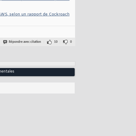
AWS, selon un rapport de Cockroach
Répondre avec citation
10
0
mentales