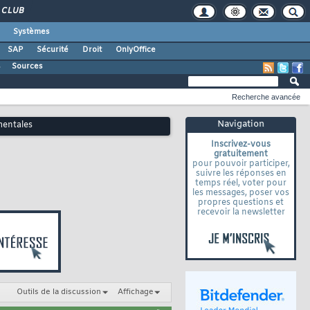
CLUB
Systèmes
SAP
Sécurité
Droit
OnlyOffice
s
Sources
Recherche avancée
Navigation
mentales
Inscrivez-vous
gratuitement
pour pouvoir participer,
suivre les réponses en
temps réel, voter pour
les messages, poser vos
propres questions et
recevoir la newsletter
Outils de la discussion
Affichage