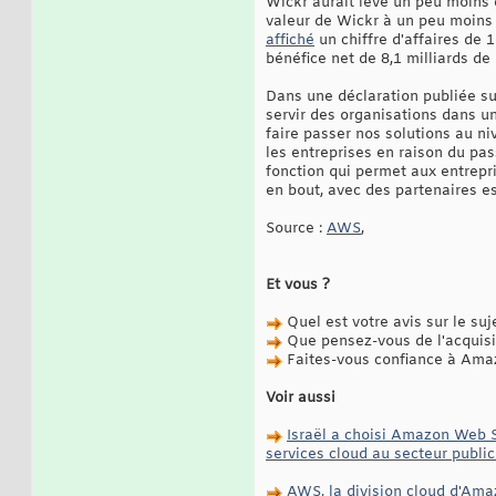
Wickr aurait levé un peu moins 
valeur de Wickr à un peu moins 
affiché
un chiffre d'affaires de 
bénéfice net de 8,1 milliards de 
Dans une déclaration publiée su
servir des organisations dans u
faire passer nos solutions au ni
les entreprises en raison du pa
fonction qui permet aux entrepr
en bout, avec des partenaires es
Source :
AWS
,
Et vous ?
Quel est votre avis sur le suj
Que pensez-vous de l'acquis
Faites-vous confiance à Amazo
Voir aussi
Israël a choisi Amazon Web S
services cloud au secteur public
AWS, la division cloud d'Ama