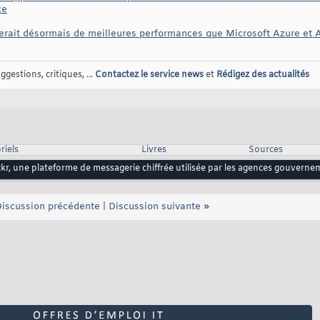
ce
herait désormais de meilleures performances que Microsoft Azure et 
gestions, critiques, ...
Contactez le service news
et
Rédigez des actualités
riels
Livres
Sources
r, une plateforme de messagerie chiffrée utilisée par les agences gouverne
iscussion précédente
|
Discussion suivante
»