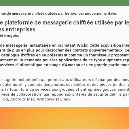
me de messagerie chiffrée utilisée par les agences gouvernementales
 plateforme de messagerie chiffrée utilisée par l
s entreprises
été divulguées
 de messagerie instantanée en rachetant Wickr. Cette acquisition in
tent de plus en plus pour décrocher des contrats gouvernementaux. Cel
 catalogue d'offres en se présentant comme un fournisseur proposan
 moment où la demande pour les applications de ce type augmente rap
services d'informatique en nuage d'Amazon et une grande partie pourr
ssagerie instantanée qui permet aux utilisateurs d'échanger des mes
 éphémère), y compris des photos, des vidéos et des pièces jointes. 
rs la fourniture de services aux groupes et entreprises gouvernementa
service de collaboration" qui répond aux critères de sécurité définis pa
n iOS, Android, Mac, Windows et Linux.