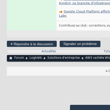
Kyndryl, sa branche d'infogéran
Google Cloud Platform affic
Labs
Contribuez au club : corrections, sug
+
Signaler un problème
Répondre à la discussion
Actualités
Tuto
Forum
Logiciels
Solutions d'entreprise
AWS rachète Wick
«
D