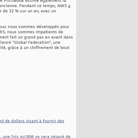
 de PitchBook estime également la
ès ancienne. Pendant ce temps, AWS
a
se de 32 % sur un an, avec un
s, nous nous sommes développés pour
 AWS, nous sommes impatients de
mment fait un grand pas en avant dans
 lancé "Global Federation", une
té, grâce à un chiffrement de bout
 de dollars visant à fournir des
, une fois qu'IBM se sera séparé de