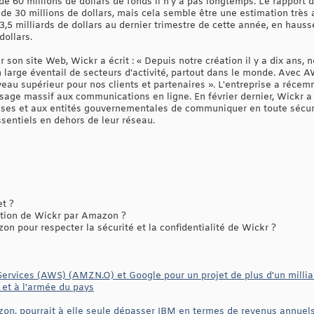
de 60 millions de dollars de fonds il n'y a pas longtemps. Le rapport
de 30 millions de dollars, mais cela semble être une estimation tr
13,5 milliards de dollars au dernier trimestre de cette année, en haus
dollars.
r son site Web, Wickr a écrit : « Depuis notre création il y a dix an
n large éventail de secteurs d'activité, partout dans le monde. Avec
veau supérieur pour nos clients et partenaires ». L'entreprise a réce
ssage massif aux communications en ligne. En février dernier, Wickr a
ises et aux entités gouvernementales de communiquer en toute sécuri
sentiels en dehors de leur réseau.
et ?
ition de Wickr par Amazon ?
n pour respecter la sécurité et la confidentialité de Wickr ?
ervices (AWS) (AMZN.O) et Google pour un projet de plus d'un milliard
 et à l'armée du pays
zon, pourrait à elle seule dépasser IBM en termes de revenus annuels