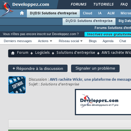
FORUMS
TUTORIELS
FAQ
DI/DSI Solutions d'entreprise
Cloud
IA
ALM
Micros
DI/DSI Solutions d'entreprise
Big Dat
Forums Solutions d'en
Vous n'êtes pas encore inscrit sur Developpez.com ?
Inscrivez-vous gratuitem
Derniers messages
Actions
Réseau social
Blogs
Agenda
Chat
Forum
Logiciels
Solutions d'entreprise
AWS rachète Wick
+
Signaler un problème
Répondre à la discussion
Discussion :
AWS rachète Wickr, une plateforme de messager
Sujet :
Solutions d'entreprise