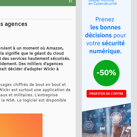
#1
es agences
tervient à un moment où Amazon,
a signifie que le géant du cloud
t des services hautement sécurisés.
idement. Des milliers d'agences
ait décider d'adopter Wickr à
sages chiffrés de bout en bout et
Wickr est surtout une application de
ux et militaires. L'entreprise
r la NSA. Le logiciel est disponible