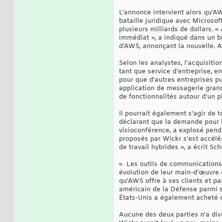
L'annonce intervient alors qu'
bataille juridique avec Microsof
plusieurs milliards de dollars. «
immédiat », a indiqué dans un b
d'AWS, annonçant la nouvelle. A
Selon les analystes, l'acquisiti
tant que service d'entreprise, en
pour que d'autres entreprises pu
application de messagerie grand 
de fonctionnalités autour d'un p
Il pourrait également s'agir de 
déclarant que la demande pour l
visioconférence, a explosé pen
proposés par Wickr s'est accél
de travail hybrides », a écrit Sch
« Les outils de communications 
évolution de leur main-d'œuvre e
qu'AWS offre à ses clients et pa
américain de la Défense parmi se
États-Unis a également acheté d
Aucune des deux parties n'a divu