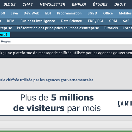
BLOGS
CHAT
NEWSLETTER
EMPLOI
ÉTUDES
DROIT
oft
Java
Dév. Web
EDI
Programmation
SGBD
Office
Mobiles
a
BPM
Business Intelligence
Data Science
ERP / PGI
CRM
SAS
treprise
Présentation des principales solutions d'entreprise
Tutoriels
Livre
ent !
Règles
r, une plateforme de messagerie chiffrée utilisée par les agences gouverne
ie chiffrée utilisée par les agences gouvernementales