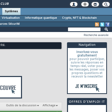
CLUB
Systèmes
Virtualisation
Informatique quantique
Crypto, NFT & Blockchain
urces Sécurité
Recherche avancée
Navigation
ité.
Inscrivez-vous
gratuitement
pour pouvoir participer,
suivre les réponses en
temps réel, voter pour
les messages, poser vos
propres questions et
recevoir la newsletter
Outils de la discussion
Affichage