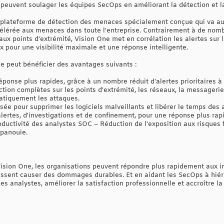
 peuvent soulager les équipes SecOps en améliorant la détection et 
 plateforme de détection des menaces spécialement conçue qui va au
élérée aux menaces dans toute l'entreprise. Contrairement à de nomb
aux points d'extrémité, Vision One met en corrélation les alertes sur l
ux pour une visibilité maximale et une réponse intelligente.
e peut bénéficier des avantages suivants :
éponse plus rapides, grâce à un nombre réduit d'alertes prioritaires à 
ection complètes sur les points d'extrémité, les réseaux, la messagerie
atiquement les attaques.
ée pour supprimer les logiciels malveillants et libérer le temps des 
alertes, d'investigations et de confinement, pour une réponse plus ra
ductivité des analystes SOC – Réduction de l'exposition aux risques f
panouie.
ision One, les organisations peuvent répondre plus rapidement aux in
issent causer des dommages durables. Et en aidant les SecOps à hiéra
s analystes, améliorer la satisfaction professionnelle et accroître la 