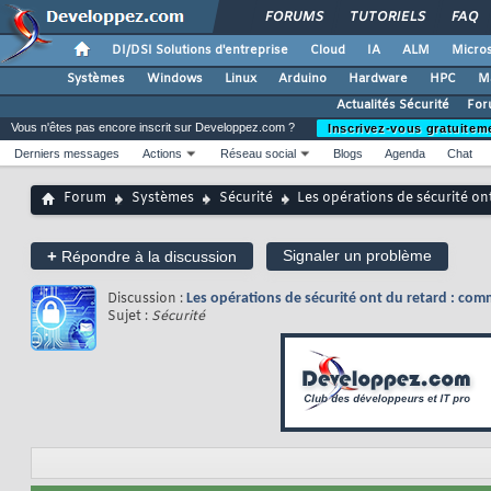
FORUMS
TUTORIELS
FAQ
DI/DSI Solutions d'entreprise
Cloud
IA
ALM
Micros
Systèmes
Windows
Linux
Arduino
Hardware
HPC
M
Actualités Sécurité
For
Vous n'êtes pas encore inscrit sur Developpez.com ?
Inscrivez-vous gratuitem
Derniers messages
Actions
Réseau social
Blogs
Agenda
Chat
Forum
Systèmes
Sécurité
Les opérations de sécurité on
+
Signaler un problème
Répondre à la discussion
Discussion :
Les opérations de sécurité ont du retard : com
Sujet :
Sécurité