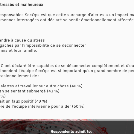
stressés et malheureux
esponsables SecOps est que cette surcharge d'alertes a un impact maté
sonnes interrogées ont déclaré se sentir émotionnellement affectées 
endre à cause du stress
gâchés par l'impossibilité de se déconnecter
amis et leur famille.
ont déclaré être capables de se déconnecter complètement et d'oublie
 inondent l'équipe SecOps est si important qu'un grand nombre de per
casionnellement de :
lertes et travailler sur autre chose (40 %)
r en se sentant submergé (43 %)
 %)
it un faux positif (49 %)
e de l'équipe intervienne pour aider (50 %)