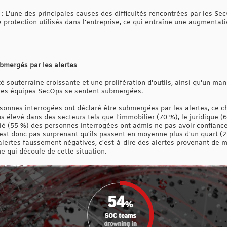
: L'une des principales causes des difficultés rencontrées par les Se
e protection utilisés dans l'entreprise, ce qui entraîne une augmenta
ubmergés par les alertes
té souterraine croissante et une prolifération d'outils, ainsi qu'un ma
e les équipes SecOps se sentent submergées.
sonnes interrogées ont déclaré être submergées par les alertes, ce c
 élevé dans des secteurs tels que l'immobilier (70 %), le juridique (69
tié (55 %) des personnes interrogées ont admis ne pas avoir confiance
n'est donc pas surprenant qu'ils passent en moyenne plus d'un quart (2
 alertes faussement négatives, c'est-à-dire des alertes provenant de
e qui découle de cette situation.