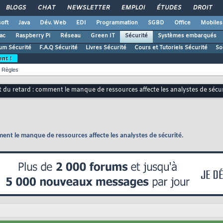
BLOGS
CHAT
NEWSLETTER
EMPLOI
ÉTUDES
DROIT
oft
Java
Dév. Web
EDI
Programmation
SGBD
Office
Mobiles
ac
Raspberry Pi
Réseau
Green IT
Sécurité
Systèmes embarqués
um Sécurité
F.A.Q Sécurité
Livres Sécurité
Cours et Tutoriels Sécurité
So
ent !
Règles
t du retard : comment le manque de ressources affecte les analystes de sécur
ment le manque de ressources affecte les analystes de sécurité.