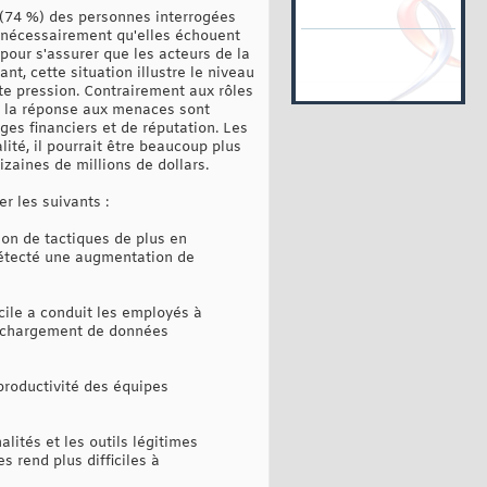
s (74 %) des personnes interrogées
as nécessairement qu'elles échouent
 pour s'assurer que les acteurs de la
t, cette situation illustre le niveau
te pression. Contrairement aux rôles
et la réponse aux menaces sont
es financiers et de réputation. Les
ité, il pourrait être beaucoup plus
zaines de millions de dollars.
r les suivants :
tion de tactiques de plus en
 détecté une augmentation de
cile a conduit les employés à
léchargement de données
productivité des équipes
lités et les outils légitimes
 rend plus difficiles à