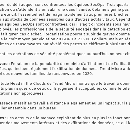
mpleur du défi auquel sont confrontées les équipes SecOps. Trois quart
lation ou s'attendent à en subir une dans l'année. Cela ne signifie p
l a été dit, l'essentiel est de réagir rapidement aux premières brèches
ux stocks de données sensibles ou à d'autres actifs vitaux. Cependan
s équipes SecOps sont confrontées, car il s'agit d'incidents sous hau
ployés, les professionnels de la sécurité engagés dans la détection 
ait qu'en cas d'échec, l'organisation pourrait subir de graves dommag
é le coût moyen par violation du GDPR à 235 000 dollars, mais en réal
times de ransomwares ont révélé des pertes se chiffrant à plusieurs di
ent les opérations de sécurité problématiques aujourd'hui, on peut cite
ware
: En raison de la popularité du modèle d'affiliation et de l'utilisa
uées, qui incluent également l'exfiltration de données. Trend Micro a
l des nouvelles familles de ransomware en 2020.
'étude Head in the Clouds de Trend Micro montre que le travail à domi
s plus risqués que ceux qu'ils jugeraient acceptables, comme le té
ications non approuvées.
assage massif au travail à distance a également eu un impact sur la 
iller ensemble dans un bureau
mes
: Les acteurs de la menace exploitent de plus en plus les fonctionna
er des mouvements latéraux et des exfiltrations de données, ce qui les