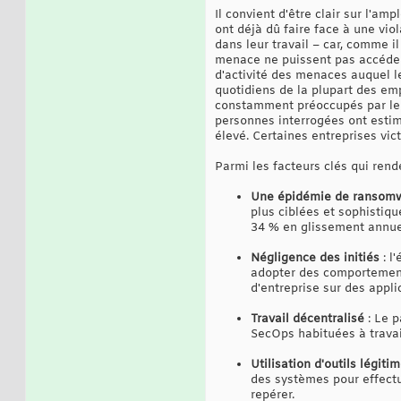
Il convient d'être clair sur l'a
ont déjà dû faire face à une vio
dans leur travail – car, comme i
menace ne puissent pas accéder a
d'activité des menaces auquel le
quotidiens de la plupart des em
constamment préoccupés par le f
personnes interrogées ont estim
élevé. Certaines entreprises vic
Parmi les facteurs clés qui rend
Une épidémie de ransom
plus ciblées et sophistiq
34 % en glissement annue
Négligence des initiés
: l
adopter des comportement
d'entreprise sur des appl
Travail décentralisé
: Le p
SecOps habituées à trava
Utilisation d'outils légiti
des systèmes pour effectu
repérer.