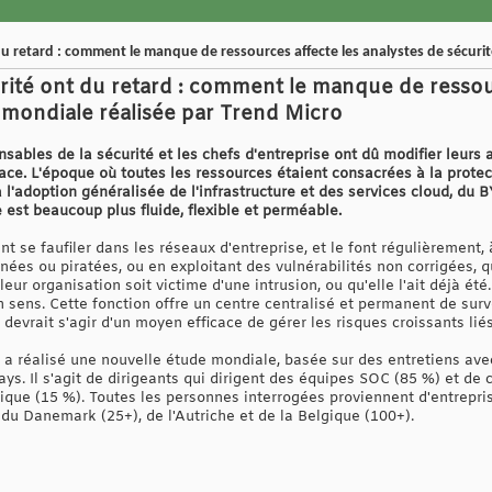
u retard : comment le manque de ressources affecte les analystes de sécurit
rité ont du retard : comment le manque de ressour
 mondiale réalisée par Trend Micro
sables de la sécurité et les chefs d'entreprise ont dû modifier leurs
cace. L'époque où toutes les ressources étaient consacrées à la prote
à l'adoption généralisée de l'infrastructure et des services cloud, du
est beaucoup plus fluide, flexible et perméable.
 se faufiler dans les réseaux d'entreprise, et le font régulièrement, 
nées ou piratées, ou en exploitant des vulnérabilités non corrigées, 
r organisation soit victime d'une intrusion, ou qu'elle l'ait déjà été.
 sens. Cette fonction offre un centre centralisé et permanent de surv
 devrait s'agir d'un moyen efficace de gérer les risques croissants lié
o a réalisé une nouvelle étude mondiale, basée sur des entretiens av
ys. Il s'agit de dirigeants qui dirigent des équipes SOC (85 %) et de
tique (15 %). Toutes les personnes interrogées proviennent d'entrepr
 du Danemark (25+), de l'Autriche et de la Belgique (100+).