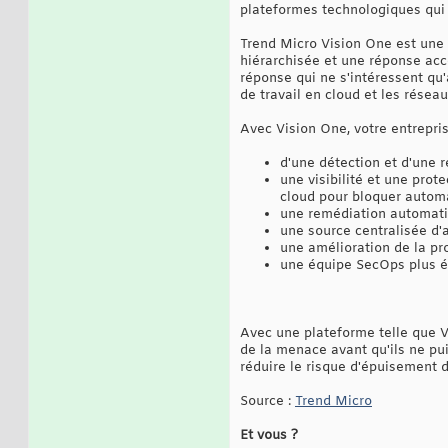
plateformes technologiques qui
Trend Micro Vision One est une
hiérarchisée et une réponse acc
réponse qui ne s'intéressent qu'
de travail en cloud et les résea
Avec Vision One, votre entrepris
d'une détection et d'une r
une visibilité et une prot
cloud pour bloquer autom
une remédiation automatis
une source centralisée d'
une amélioration de la pro
une équipe SecOps plus é
Avec une plateforme telle que V
de la menace avant qu'ils ne pu
réduire le risque d'épuisement de
Source :
Trend Micro
Et vous ?