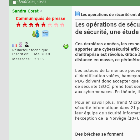
18/06/2021,
10h37
Sandra Coret
Les opérations de sécurité ont d
Communiqués de presse
Les opérations de sécu
de sécurité, une étude
Ces dernières années, les respon
apporter une cybersécurité effi
Rédacteur technique
Inscrit en
Mai 2018
d'entreprise est révolue. Grâce 
Messages
2 135
distance en masse, ce périmètre 
Les acteurs de la menace peuvent
d'identification volées, hameçon
PDG doivent donc accepter que leu
de sécurité (SOC) prend tout son
aux cybermenaces. En théorie, il
Pour en savoir plus, Trend Micr
sécurité informatique dans 21 pa
leur équipe de sécurité informa
l'exception de la Norvège (10+),
Des brèches se forment