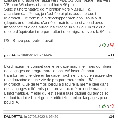
Ensuite migration de l'appli vers VBDOS puis rapidement vers
VB pour Windows et aujourd'hui VB6 pro.
Suite à une tentative de migration vers VB.NET, j'ai
abandonné... (Perso, je n'achèterai plus aucun produit
Microsoft). Je continue à développer mon appli sous VB6
(depuis une trentaine d'années maintenant) et attend avec
impatience que des surdoués créent un VB7 ou un quelque
chose d'équivalent me permettant une migration vers le 64 bits.
PS : Bravo pour votre travail
0
0
jpdu44
,
le 20/05/2022 à 16h24
#33
L'ordinateur ne connait que le langage machine, mais combien
de langages de programmation ont été inventés pour
transformer une idée en langage machine. J'ai dû en apprendre
une douzaine en une vie de programmeur entre IBM et
Microsoft. Que de temps perdu à traduire la même idée dans
des langages différents pour arriver au même code machine.
L'informatique, métier qui est sensé faire gagner du temps et
surtout traduire l'intelligence artificielle, tant de langages pour si
peu d'IA.
1
0
DAUDET78
,
le 27/05/2022 à 09h50
#34