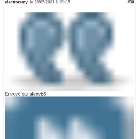
electroremy
,
le 28/05/2021 à 19h15
#30
Envoyé par
alexvb6