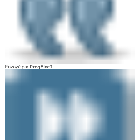
Envoyé par
ProgElecT