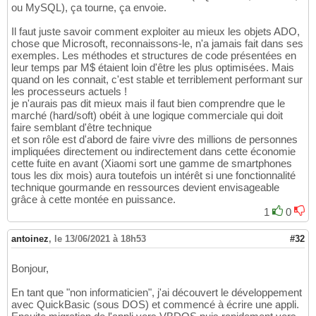
ou MySQL), ça tourne, ça envoie.
Il faut juste savoir comment exploiter au mieux les objets ADO,
chose que Microsoft, reconnaissons-le, n'a jamais fait dans ses
exemples. Les méthodes et structures de code présentées en
leur temps par M$ étaient loin d'être les plus optimisées. Mais
quand on les connait, c'est stable et terriblement performant sur
les processeurs actuels !
je n'aurais pas dit mieux mais il faut bien comprendre que le
marché (hard/soft) obéit à une logique commerciale qui doit
faire semblant d'être technique
et son rôle est d'abord de faire vivre des millions de personnes
impliquées directement ou indirectement dans cette économie
cette fuite en avant (Xiaomi sort une gamme de smartphones
tous les dix mois) aura toutefois un intérêt si une fonctionnalité
technique gourmande en ressources devient envisageable
grâce à cette montée en puissance.
1
0
antoinez
,
le 13/06/2021 à 18h53
#32
Bonjour,
En tant que "non informaticien", j'ai découvert le développement
avec QuickBasic (sous DOS) et commencé à écrire une appli.