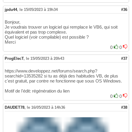
jpdu44
,
le 15/05/2023 à 19h34
#36
Bonjour,
Je voudrais trouver un logiciel qui remplace le VB6, qui soit
équivalent et pas trop complexe.
Quel logiciel (voir compilable) est possible ?
Merci
0
0
ProgElecT
,
le 15/05/2023 à 20h43
#37
https://www.developpez.net/forums/search.php?
searchid=13535282 si tu as déjà des habitudes VB, de plus
c'est gratuit, par contre ne fonctionne que sous OS Windows.
Motif de l'édit: régénération du lien
0
0
DAUDET78
,
le 16/05/2023 à 14h36
#38