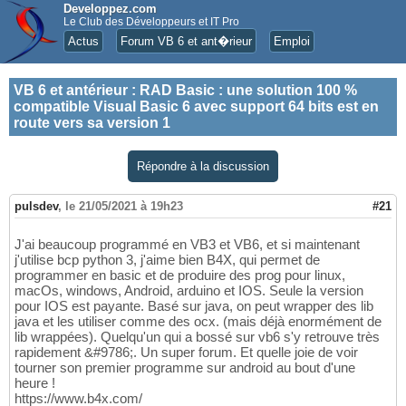
Developpez.com
Le Club des Développeurs et IT Pro
Actus
Forum VB 6 et ant�rieur
Emploi
VB 6 et antérieur
:
RAD Basic : une solution 100 %
compatible Visual Basic 6 avec support 64 bits est en
route vers sa version 1
Répondre à la discussion
pulsdev
,
le 21/05/2021 à 19h23
#21
J'ai beaucoup programmé en VB3 et VB6, et si maintenant
j'utilise bcp python 3, j'aime bien B4X, qui permet de
programmer en basic et de produire des prog pour linux,
macOs, windows, Android, arduino et IOS. Seule la version
pour IOS est payante. Basé sur java, on peut wrapper des lib
java et les utiliser comme des ocx. (mais déjà enormément de
lib wrappées). Quelqu'un qui a bossé sur vb6 s'y retrouve très
rapidement &#9786;. Un super forum. Et quelle joie de voir
tourner son premier programme sur android au bout d'une
heure !
https://www.b4x.com/