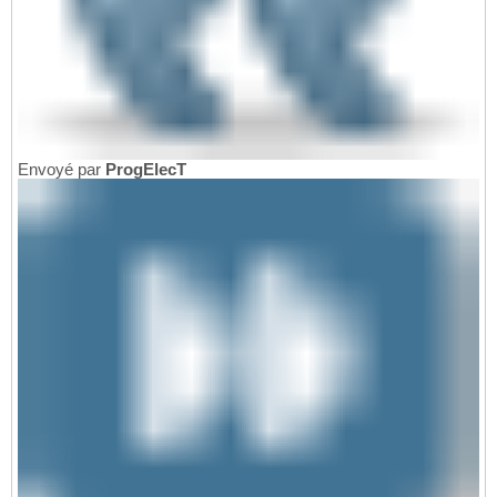
Envoyé par
ProgElecT