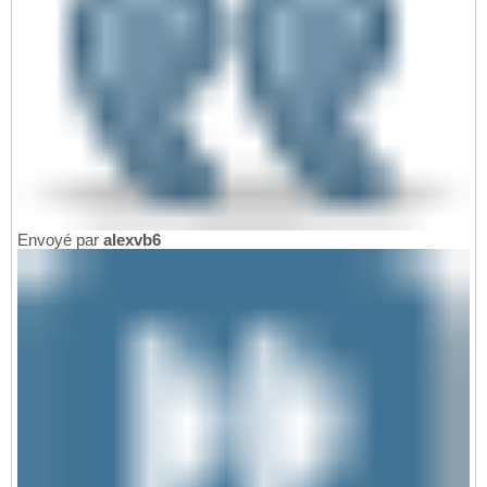
Envoyé par
alexvb6