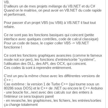
VB.
D'ailleurs un de mes projets mélange du VB.NET et du C#
Quand on le maitrise, on peut avoir en VB.NET du code rapide
et performant.
Pour passer d'un projet VB5 (ou VB6) à VB.NET il faut tout
refaire.
Ce ne sont pas les fonctions basiques qui coincent (petite
interface avec quelques contrôles, code de calcul classique)
Pour un code de base, le copier coller VB5 -> VB.NET
fonctionne !
Ce sont les fonctions graphiques avancées (comme le fameux
mode not xor pen), les fonctions d'entrée/sortie "système",
l'utilisation des DLL, des API, des OCX, qui coincent.
Ces codes là sont à reprendre entièrement.
C'est un peu la même chose avec les différentes versions de
C++ :
Cas extrême : la version 1 de Turbo C++ (qui tourne sous un
80286 sous DOS) et le C++ de .NET ou encore le C++ Arduino
- une boucle for...next avec des calculs sur des entiers à
l'intérieur ce sera toujours pareil
- en revanche, les graphismes, les fichiers, les entrées/sorties
ça change totalement