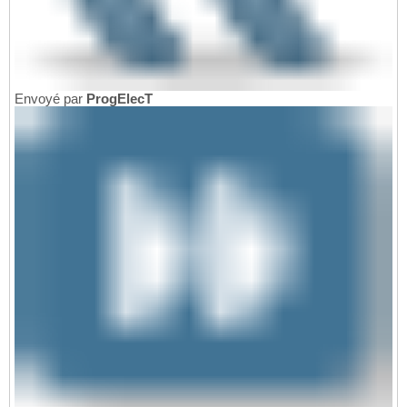
Envoyé par
ProgElecT