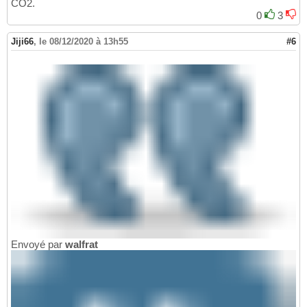
CO2.
0
3
Jiji66
,
le 08/12/2020 à 13h55
#6
Envoyé par
walfrat