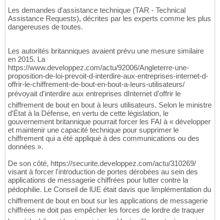
Les demandes d'assistance technique (TAR - Technical
Assistance Requests), décrites par les experts comme les plus
dangereuses de toutes.
Les autorités britanniques avaient prévu une mesure similaire
en 2015. La
https://www.developpez.com/actu/92006/Angleterre-une-
proposition-de-loi-prevoit-d-interdire-aux-entreprises-internet-d-
offrir-le-chiffrement-de-bout-en-bout-a-leurs-utilisateurs/
prévoyait d'interdire aux entreprises dInternet d'offrir le
chiffrement de bout en bout à leurs utilisateurs. Selon le ministre
d'État à la Défense, en vertu de cette législation, le
gouvernement britannique pourrait forcer les FAI à « développer
et maintenir une capacité technique pour supprimer le
chiffrement qui a été appliqué à des communications ou des
données ».
De son côté, https://securite.developpez.com/actu/310269/
visant à forcer l'introduction de portes dérobées au sein des
applications de messagerie chiffrées pour lutter contre la
pédophilie. Le Conseil de lUE était davis que limplémentation du
chiffrement de bout en bout sur les applications de messagerie
chiffrées ne doit pas empêcher les forces de lordre de traquer