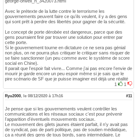
george-orwell_n_3420073.html
Avec le prétexte de la lutte contre le terrorisme les
gouvernements peuvent faire ce qu'ils veulent, il y a des gens
qui sont prêt à perdre des libertés pour gagner de la sécurité.
Le concept de porte dérobée est dangereux, parce que des
gens pourraient finir par trouver une solution pour entrer par
cette porte.
Si le gouvernement tourne en dictature ce ne sera pas génial
non plus, on ne pourra plus critiquer le critiquer sans risquer de
se faire sanctionner (un peu comme avec le système de score
social en Chine).
Il parait que l'espoir fait vivre... Comme j'ai pas encore l'envie de
mourir je garde encore un peu espoir même si je sais que le
pire scénario de SF que je puisse imaginer est déjà une réalité
1
1
Ryu2000
,
le 08/12/2020 à 17h16
#11
Je pense que si les gouvernements veulent contrôler les
communications et les réseaux sociaux c'est pour prévenir
l'apparition d'éventuels mouvements sociaux.
Le mouvement des gilets jaunes étaient parfait, il n'y avait pas
de syndicat, pas de parti politique, pas de soutien médiatique,
ça a réunit des gens de tous bords, sans intermédiaire. Le