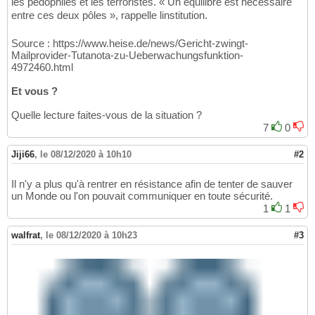
les pédophiles et les terroristes. « Un équilibre est nécessaire
entre ces deux pôles », rappelle linstitution.
Source : https://www.heise.de/news/Gericht-zwingt-
Mailprovider-Tutanota-zu-Ueberwachungsfunktion-
4972460.html
Et vous ?
Quelle lecture faites-vous de la situation ?
7
0
Jiji66
,
le 08/12/2020 à 10h10
#2
Il n'y a plus qu'à rentrer en résistance afin de tenter de sauver
un Monde ou l'on pouvait communiquer en toute sécurité.
1
1
walfrat
,
le 08/12/2020 à 10h23
#3