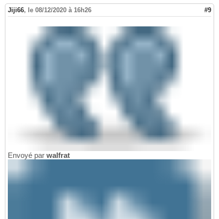
Jiji66
,
le 08/12/2020 à 16h26
#9
Envoyé par
walfrat