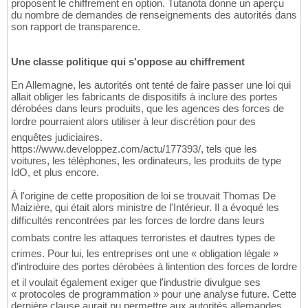
proposent le chiffrement en option. Tutanota donne un aperçu
du nombre de demandes de renseignements des autorités dans
son rapport de transparence.
Une classe politique qui s'oppose au chiffrement
En Allemagne, les autorités ont tenté de faire passer une loi qui
allait obliger les fabricants de dispositifs à inclure des portes
dérobées dans leurs produits, que les agences des forces de
lordre pourraient alors utiliser à leur discrétion pour des
enquêtes judiciaires.
https://www.developpez.com/actu/177393/, tels que les
voitures, les téléphones, les ordinateurs, les produits de type
IdO, et plus encore.
À l'origine de cette proposition de loi se trouvait Thomas De
Maizière, qui était alors ministre de l'Intérieur. Il a évoqué les
difficultés rencontrées par les forces de lordre dans leurs
combats contre les attaques terroristes et dautres types de
crimes. Pour lui, les entreprises ont une « obligation légale »
d'introduire des portes dérobées à lintention des forces de lordre
et il voulait également exiger que l'industrie divulgue ses
« protocoles de programmation » pour une analyse future. Cette
dernière clause aurait pu permettre aux autorités allemandes