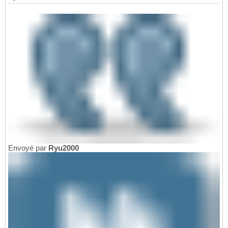
Envoyé par
Ryu2000