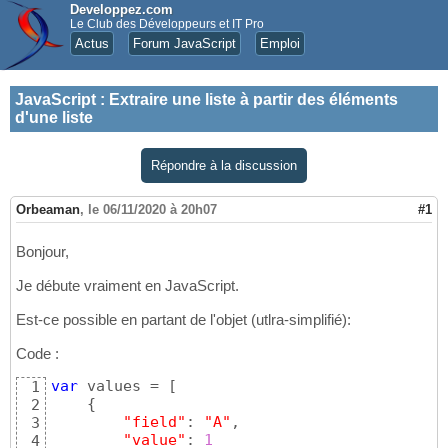
Developpez.com
Le Club des Développeurs et IT Pro
Actus
Forum JavaScript
Emploi
JavaScript
:
Extraire une liste à partir des éléments
d'une liste
Répondre à la discussion
Orbeaman
,
le 06/11/2020 à 20h07
#1
Bonjour,
Je débute vraiment en JavaScript.
Est-ce possible en partant de l'objet (utlra-simplifié):
Code :
var
 values = 
[
1
{
2
"field"
: 
"A"
,

3
"value"
: 
1
4