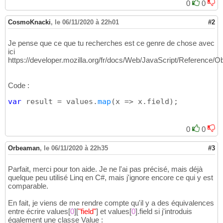
0
0
CosmoKnacki
,
le 06/11/2020 à 22h01
#2
Je pense que ce que tu recherches est ce genre de chose avec
ici
https://developer.mozilla.org/fr/docs/Web/JavaScript/Reference/O
Code :
var
 result = values.
map
(
x => x.field
)
;
0
0
Orbeaman
,
le 06/11/2020 à 22h35
#3
Parfait, merci pour ton aide. Je ne l'ai pas précisé, mais déjà
quelque peu utilisé Linq en C#, mais j'ignore encore ce qui y est
comparable.
En fait, je viens de me rendre compte qu'il y a des équivalences
entre écrire values
[
0
]
[
"field"
]
et values
[
0
]
.field si j'introduis
également une classe Value :