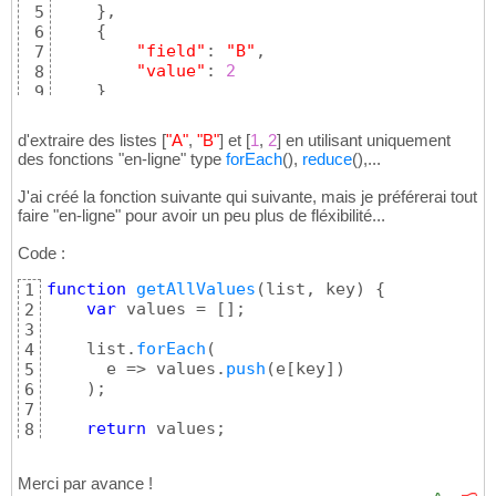
}
,

5
{
6
"field"
: 
"B"
,

7
"value"
: 
2
8
}
9
]
;
10
d'extraire des listes
[
"A"
,
"B"
]
et
[
1
,
2
]
en utilisant uniquement
des fonctions "en-ligne" type
forEach
(
)
,
reduce
(
)
,...
J'ai créé la fonction suivante qui suivante, mais je préférerai tout
faire "en-ligne" pour avoir un peu plus de fléxibilité...
Code :
function
getAllValues
(
list, key
)
{
1
var
 values = 
[
]
;

2
3
    list.
forEach
(
4
      e => values.
push
(
e
[
key
]
)
5
)
;

6
7
return
8
}
9
Merci par avance !