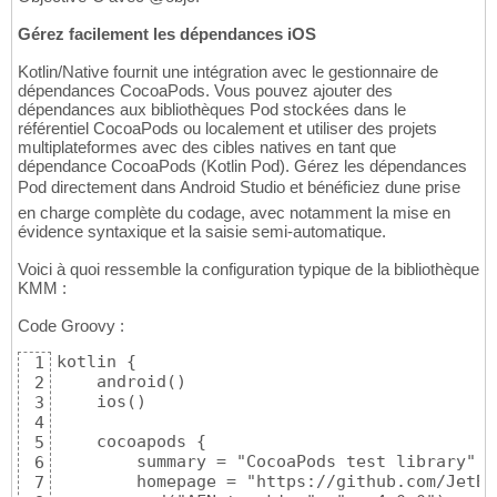
Gérez facilement les dépendances iOS
Kotlin/Native fournit une intégration avec le gestionnaire de
dépendances CocoaPods. Vous pouvez ajouter des
dépendances aux bibliothèques Pod stockées dans le
référentiel CocoaPods ou localement et utiliser des projets
multiplateformes avec des cibles natives en tant que
dépendance CocoaPods (Kotlin Pod). Gérez les dépendances
Pod directement dans Android Studio et bénéficiez dune prise
en charge complète du codage, avec notamment la mise en
évidence syntaxique et la saisie semi-automatique.
Voici à quoi ressemble la configuration typique de la bibliothèque
KMM :
Code Groovy :
kotlin {

1
    android()

2
    ios()

3
4
    cocoapods {

5
        summary = "CocoaPods test library"

6
        homepage = "https://github.com/JetBr
7