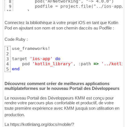
        pod("AFNetworking", "~> 4.0.0")

8
        podfile = project.file("../ios-app/P
9
     }

10
 }
11
Connectez la bibliothèque à votre projet iOS en tant que Kotlin
Pod en ajoutant son nom et son chemin daccès au Podfile :
Code Ruby :
use_frameworks!

1
2
target 
'ios-app'
do
3
    pod 
'kotlin_library'
, :path 
=>
'../kotlin
4
end
5
Découvrez comment créer de meilleures applications
multiplateformes sur le nouveau Portail des Développeurs
Le nouveau Portail des Développeurs KMM est conçu pour
rendre votre parcours plus confortable et productif, de votre
toute première expérience avec KMM jusquà son utilisation en
production.
La https://kotlinlang.org/docs/mobile/?