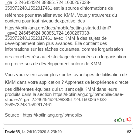
_ga=2.246454924.983851724.1600267038-
359973248.1592917461 est la source dinformations de
référence pour travailler avec KMM. Vous y trouverez du
contenu pour tout niveau dexpertise, des
https://kotlinlang.org/docs/mobile/getting-started.html?
_ga=2.246454924.983851724.1600267038-
359973248.1592917461 avec KMM à des sujets de
développement bien plus avancés. Elle contient des
informations sur les tâches courantes, comme lorganisation
des couches réseau et stockage de données ou lorganisation
du processus de développement autour de KMM.
Vous voulez en savoir plus sur les avantages de lutilisation de
KMM dans votre application ? Apprenez de lexpérience directe
des différentes équipes qui utilisent déjà KMM dans leurs
produits dans la section https://kotlinlang.org/lp/mobile/case-
studies?_ga=2.246454924.983851724.1600267038-
359973248.1592917461.
Source : https://kotlinlang.org/lp/mobile/
8
0
David55
,
le 24/10/2020 à 23h20
#2