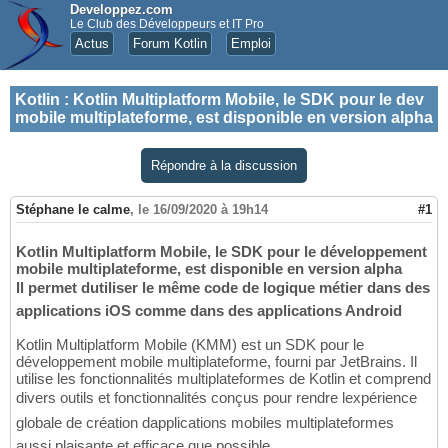
Developpez.com
Le Club des Développeurs et IT Pro
Actus
Forum Kotlin
Emploi
Kotlin
:
Kotlin Multiplatform Mobile, le SDK pour le dev
mobile multiplateforme, est disponible en version alpha
Répondre à la discussion
Stéphane le calme
,
le 16/09/2020 à 19h14
#1
Kotlin Multiplatform Mobile, le SDK pour le développement
mobile multiplateforme, est disponible en version alpha
Il permet dutiliser le même code de logique métier dans des
applications iOS comme dans des applications Android
Kotlin Multiplatform Mobile (KMM) est un SDK pour le
développement mobile multiplateforme, fourni par JetBrains. Il
utilise les fonctionnalités multiplateformes de Kotlin et comprend
divers outils et fonctionnalités conçus pour rendre lexpérience
globale de création dapplications mobiles multiplateformes
aussi plaisante et efficace que possible.