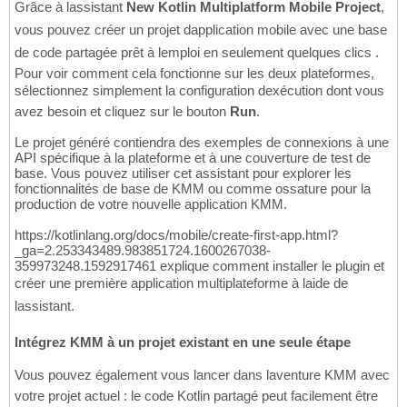
Grâce à lassistant
New Kotlin Multiplatform Mobile Project
,
vous pouvez créer un projet dapplication mobile avec une base
de code partagée prêt à lemploi en seulement quelques clics .
Pour voir comment cela fonctionne sur les deux plateformes,
sélectionnez simplement la configuration dexécution dont vous
avez besoin et cliquez sur le bouton
Run
.
Le projet généré contiendra des exemples de connexions à une
API spécifique à la plateforme et à une couverture de test de
base. Vous pouvez utiliser cet assistant pour explorer les
fonctionnalités de base de KMM ou comme ossature pour la
production de votre nouvelle application KMM.
https://kotlinlang.org/docs/mobile/create-first-app.html?
_ga=2.253343489.983851724.1600267038-
359973248.1592917461 explique comment installer le plugin et
créer une première application multiplateforme à laide de
lassistant.
Intégrez KMM à un projet existant en une seule étape
Vous pouvez également vous lancer dans laventure KMM avec
votre projet actuel : le code Kotlin partagé peut facilement être