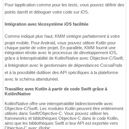
Pour lapplication comme pour les tests, vous pouvez définir des
points darrêt et déboguer votre code sur iOS.
Intégration avec lécosystème iOS facilitée
Comme indiqué plus haut, KMM sintègre parfaitement à votre
projet mobile. Pour Android, vous pouvez utiliser Kotlin pour
chaque partie de votre projet. En parallèle, KMM fournit une
intégration étroite avec le processus de développement iOS,
grâce à linteropérabilité de Kotlin/Native avec Objective-C/Swift,
à lintégration avec le gestionnaire de dépendances CocoaPods
et à la possibilité dutiliser des API spécifiques à la plateforme
avec le schéma attendu/réel.
Travaillez avec Kotlin à partir de code Swift grâce à
Kotlin/Native
Kotlin/Native offre une interopérabilité bidirectionnelle avec
Objective-C/Swift. Les modules Kotlin peuvent être entièrement
utilisés dans Swift/Objective-C. Vous pouvez utiliser les
frameworks et bibliothèques Objective-C dans le code Kotlin,
ainsi que les bibliothèques Swift si leur API est exportée vers
Objective-C avec @objc.