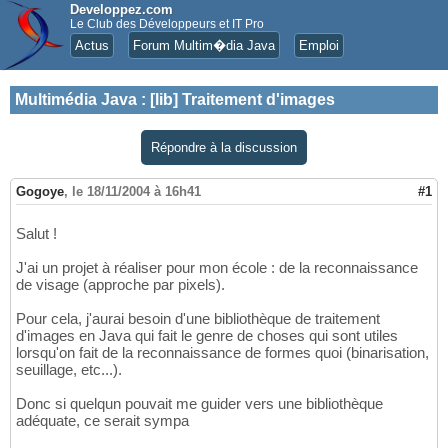
Developpez.com
Le Club des Développeurs et IT Pro
Actus
Forum Multim�dia Java
Emploi
Multimédia Java
:
[lib] Traitement d'images
Répondre à la discussion
Gogoye
,
le 18/11/2004 à 16h41
#1
Salut !
J'ai un projet à réaliser pour mon école : de la reconnaissance
de visage (approche par pixels).
Pour cela, j'aurai besoin d'une bibliothèque de traitement
d'images en Java qui fait le genre de choses qui sont utiles
lorsqu'on fait de la reconnaissance de formes quoi (binarisation,
seuillage, etc...).
Donc si quelqun pouvait me guider vers une bibliothèque
adéquate, ce serait sympa