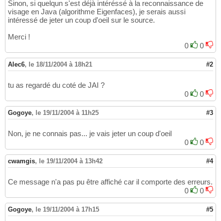
Sinon, si quelqun s'est déjà intéréssé à la reconnaissance de
visage en Java (algorithme Eigenfaces), je serais aussi
intéressé de jeter un coup d'oeil sur le source.
Merci !
0
0
Alec6
,
le 18/11/2004 à 18h21
#2
tu as regardé du coté de JAI ?
0
0
Gogoye
,
le 19/11/2004 à 11h25
#3
Non, je ne connais pas... je vais jeter un coup d'oeil
0
0
cwamgis
,
le 19/11/2004 à 13h42
#4
Ce message n'a pas pu être affiché car il comporte des erreurs.
0
0
Gogoye
,
le 19/11/2004 à 17h15
#5