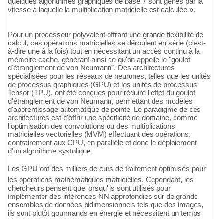
quelques algorithmes graphiques de base 7 sont gênés par la
vitesse à laquelle la multiplication matricielle est calculée ».
Pour un processeur polyvalent offrant une grande flexibilité de
calcul, ces opérations matricielles se déroulent en série (c'est-
à-dire une à la fois) tout en nécessitant un accès continu à la
mémoire cache, générant ainsi ce qu'on appelle le "goulot
d'étranglement de von Neumann". Des architectures
spécialisées pour les réseaux de neurones, telles que les unités
de processus graphiques (GPU) et les unités de processus
Tensor (TPU), ont été conçues pour réduire l'effet du goulot
d'étranglement de von Neumann, permettant des modèles
d'apprentissage automatique de pointe. Le paradigme de ces
architectures est d'offrir une spécificité de domaine, comme
l'optimisation des convolutions ou des multiplications
matricielles vectorielles (MVM) effectuant des opérations,
contrairement aux CPU, en parallèle et donc le déploiement
d'un algorithme systolique.
Les GPU ont des milliers de curs de traitement optimisés pour
les opérations mathématiques matricielles. Cependant, les
chercheurs pensent que lorsqu'ils sont utilisés pour
implémenter des inférences NN approfondies sur de grands
ensembles de données bidimensionnels tels que des images,
ils sont plutôt gourmands en énergie et nécessitent un temps