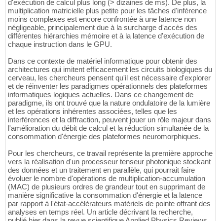
d'exécution de calcul plus long (> dizaines de ms). De plus, la
multiplication matricielle plus petite pour les tâches d'inférence
moins complexes est encore confrontée à une latence non
négligeable, principalement due à la surcharge d'accès des
différentes hiérarchies mémoire et à la latence d'exécution de
chaque instruction dans le GPU.
Dans ce contexte de matériel informatique pour obtenir des
architectures qui imitent efficacement les circuits biologiques du
cerveau, les chercheurs pensent qu'il est nécessaire d'explorer
et de réinventer les paradigmes opérationnels des plateformes
informatiques logiques actuelles. Dans ce changement de
paradigme, ils ont trouvé que la nature ondulatoire de la lumière
et les opérations inhérentes associées, telles que les
interférences et la diffraction, peuvent jouer un rôle majeur dans
l'amélioration du débit de calcul et la réduction simultanée de la
consommation d'énergie des plateformes neuromorphiques.
Pour les chercheurs, ce travail représente la première approche
vers la réalisation d'un processeur tenseur photonique stockant
des données et un traitement en parallèle, qui pourrait faire
évoluer le nombre d'opérations de multiplication-accumulation
(MAC) de plusieurs ordres de grandeur tout en supprimant de
manière significative la consommation d'énergie et la latence
par rapport à l'état-accélérateurs matériels de pointe offrant des
analyses en temps réel. Un article décrivant la recherche,
publié hier dans la revue scientifique Applied Physics Reviews,