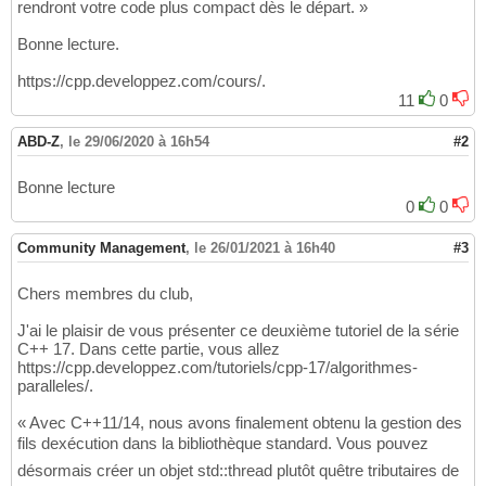
rendront votre code plus compact dès le départ. »
Bonne lecture.
https://cpp.developpez.com/cours/.
11
0
ABD-Z
,
le 29/06/2020 à 16h54
#2
Bonne lecture
0
0
Community Management
,
le 26/01/2021 à 16h40
#3
Chers membres du club,
J'ai le plaisir de vous présenter ce deuxième tutoriel de la série
C++ 17. Dans cette partie, vous allez
https://cpp.developpez.com/tutoriels/cpp-17/algorithmes-
paralleles/.
« Avec C++11/14, nous avons finalement obtenu la gestion des
fils dexécution dans la bibliothèque standard. Vous pouvez
désormais créer un objet std::thread plutôt quêtre tributaires de