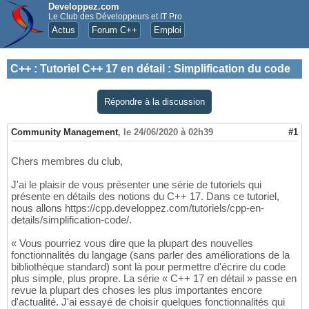
Developpez.com
Le Club des Développeurs et IT Pro
Actus
Forum C++
Emploi
C++
:
Tutoriel C++ 17 en détail : Simplification du code
Répondre à la discussion
Community Management
,
le 24/06/2020 à 02h39
#1
Chers membres du club,
J'ai le plaisir de vous présenter une série de tutoriels qui
présente en détails des notions du C++ 17. Dans ce tutoriel,
nous allons https://cpp.developpez.com/tutoriels/cpp-en-
details/simplification-code/.
« Vous pourriez vous dire que la plupart des nouvelles
fonctionnalités du langage (sans parler des améliorations de la
bibliothèque standard) sont là pour permettre d'écrire du code
plus simple, plus propre. La série « C++ 17 en détail » passe en
revue la plupart des choses les plus importantes encore
d'actualité. J'ai essayé de choisir quelques fonctionnalités qui