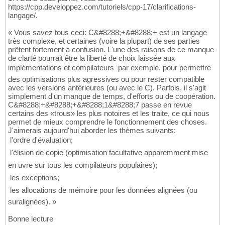
https://cpp.developpez.com/tutoriels/cpp-17/clarifications-
langage/.
« Vous savez tous ceci: C&#8288;+&#8288;+ est un langage
très complexe, et certaines (voire la plupart) de ses parties
prêtent fortement à confusion. L'une des raisons de ce manque
de clarté pourrait être la liberté de choix laissée aux
implémentations et compilateurs  par exemple, pour permettre
des optimisations plus agressives ou pour rester compatible
avec les versions antérieures (ou avec le C). Parfois, il s'agit
simplement d'un manque de temps, d'efforts ou de coopération.
C&#8288;+&#8288;+&#8288;1&#8288;7 passe en revue
certains des «trous» les plus notoires et les traite, ce qui nous
permet de mieux comprendre le fonctionnement des choses.
J'aimerais aujourd'hui aborder les thèmes suivants:
 l'ordre d'évaluation;
 l'élision de copie (optimisation facultative apparemment mise
en uvre sur tous les compilateurs populaires);
 les exceptions;
 les allocations de mémoire pour les données alignées (ou
suralignées). »
Bonne lecture