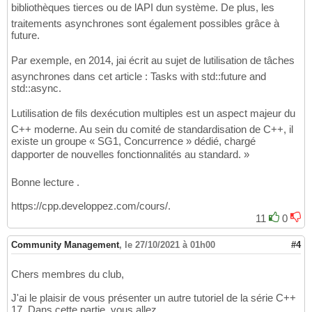
bibliothèques tierces ou de lAPI dun système. De plus, les
traitements asynchrones sont également possibles grâce à
future.
Par exemple, en 2014, jai écrit au sujet de lutilisation de tâches
asynchrones dans cet article : Tasks with std::future and
std::async.
Lutilisation de fils dexécution multiples est un aspect majeur du
C++ moderne. Au sein du comité de standardisation de C++, il
existe un groupe « SG1, Concurrence » dédié, chargé
dapporter de nouvelles fonctionnalités au standard. »
Bonne lecture .
https://cpp.developpez.com/cours/.
11
0
Community Management
,
le 27/10/2021 à 01h00
#4
Chers membres du club,
J'ai le plaisir de vous présenter un autre tutoriel de la série C++
17. Dans cette partie, vous allez