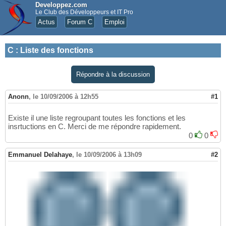
Developpez.com
Le Club des Développeurs et IT Pro
Actus
Forum C
Emploi
C
:
Liste des fonctions
Répondre à la discussion
Anonn
,
le 10/09/2006 à 12h55
#1
Existe il une liste regroupant toutes les fonctions et les
insrtuctions en C. Merci de me répondre rapidement.
0
0
Emmanuel Delahaye
,
le 10/09/2006 à 13h09
#2