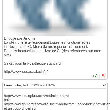
Envoyé par
Anonn
Existe il une liste regroupant toutes les fonctions et les
insrtuctions en C. Merci de me répondre rapidement.
Pour les instructions, ton livre de C. (des références sur mon
site)
Sinon, pour la bibliothèque standard :
http://www-ccs.ucsd.edu/c/
0
0
Lunixinclar
,
le 11/09/2006 à 13h24
#3
http://www.cplusplus.com/ref/indexr.html
puis
http://www.gnu.org/software/libc/manual/html_node/index.html#To
et un coup d' oeil sur