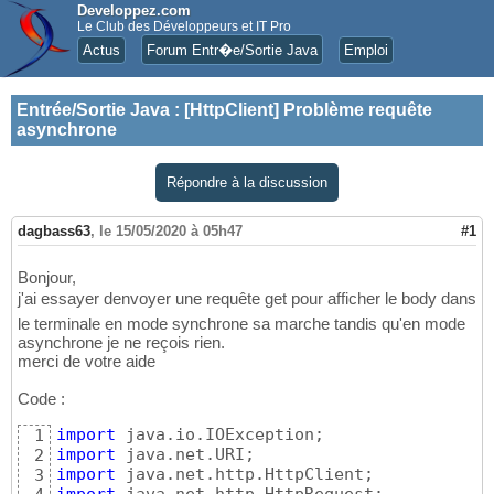
Developpez.com
Le Club des Développeurs et IT Pro
Actus
Forum Entr�e/Sortie Java
Emploi
Entrée/Sortie Java
:
[HttpClient] Problème requête
asynchrone
Répondre à la discussion
dagbass63
,
le 15/05/2020 à 05h47
#1
Bonjour,
j'ai essayer denvoyer une requête get pour afficher le body dans
le terminale en mode synchrone sa marche tandis qu'en mode
asynchrone je ne reçois rien.
merci de votre aide
Code :
import
1
import
2
import
3