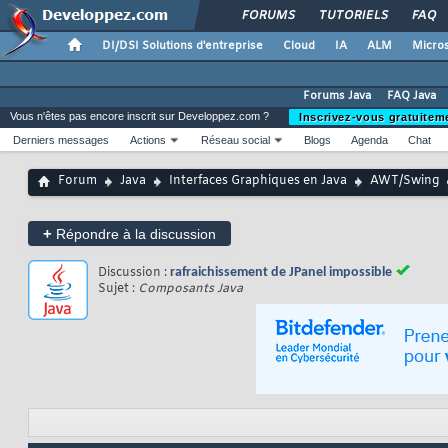
FORUMS
TUTORIELS
FAQ
DI/DSI Solutions d'entreprise
Cloud
IA
ALM
Micros
Forums Java
FAQ Java
Vous n'êtes pas encore inscrit sur Developpez.com ?
Inscrivez-vous gratuitem
Derniers messages
Actions
Réseau social
Blogs
Agenda
Chat
Forum
Java
Interfaces Graphiques en Java
AWT/Swing
+
Répondre à la discussion
Discussion :
rafraichissement de JPanel impossible
Sujet :
Composants Java