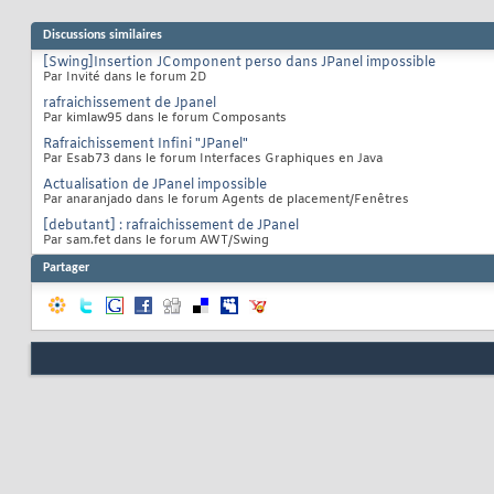
69
public
void
 m
70
Discussions similaires
71
}
72
[Swing]Insertion JComponent perso dans JPanel impossible
public
void
 m
73
Par Invité dans le forum 2D
74
rafraichissement de Jpanel
}
75
Par kimlaw95 dans le forum Composants
public
void
 m
76
77
Rafraichissement Infini "JPanel"
}
78
Par Esab73 dans le forum Interfaces Graphiques en Java
public
void
 m
79
Actualisation de JPanel impossible
80
Par anaranjado dans le forum Agents de placement/Fenêtres
}
81
public
void
 m
82
[debutant] : rafraichissement de JPanel
83
Par sam.fet dans le forum AWT/Swing
}
84
}
Partager
85
86
class
 ButtonPan 
e
87
    Button
[
]
 List;
88
boolean
 isVert
89
    ButtonPan
(
But
90
        List=list
91
if
(
isVert
92
this
.
93
}
else
{
94
this
.
95
}
96
for
(
Butt
97
this
.
98