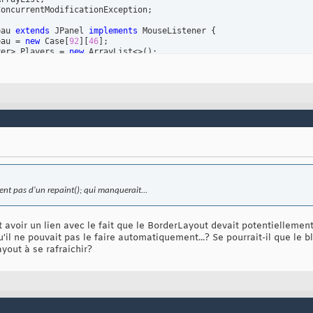
oncurrentModificationException;

eau 
extends
 JPanel 
implements
 MouseListener 
{
eau = 
new
 Case
[
92
]
[
46
]
;

yer> Players = 
new
 ArrayList<>
(
)
;

ound
(
Color.WHITE
)
;

aintComponent
(
Graphics g
)
{
r
(
new
 Color
(
25
,
12
,
0
)
)
;

t
(
0
,
0
,
2000
,
2000
)
;

r
(
Color.BLACK
)
;

[
]
 C : Plateau
)
{
 = 
0
;

Case c : C
)
{
nt pas d'un repaint(); qui manquerait...
f
(
c!=null&&c.background!=
null
)
{
   g.drawImage
(
c.background, a * 
32
/
2
, b * 
32
/
2
, c.background.ge
avoir un lien avec le fait que le BorderLayout devait potentiellement
+;

il ne pouvait pas le faire automatiquement...? Se pourrait-il que le b
yout à se rafraichir?
s.size
(
)
!=
0
)
{
layer p:Players
)
{
or
(
City c:p.Cities
)
{
try
{