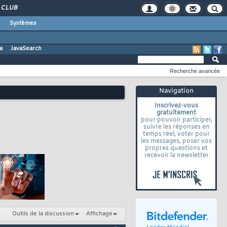
CLUB
Systèmes
a
JavaSearch
Recherche avancée
Navigation
Inscrivez-vous
gratuitement
pour pouvoir participer,
suivre les réponses en
temps réel, voter pour
les messages, poser vos
propres questions et
recevoir la newsletter
Outils de la discussion
Affichage