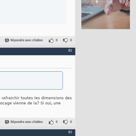
Répondre avec citation
0
0
#2
tWidth
(
)
/
2
, c.background.getHeight
(
)
/
2
, 
this
)
;

 rafraichir toutes les dimensions des
locage vienne de la? Si oui, une
Répondre avec citation
0
0
#3