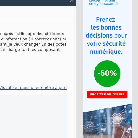
#1
n dans l'affichage des différents
es d'information (JLayreredPane) au
dant, je veux changer un des cotés
bien chargé tout les composants
Visualiser dans une fenêtre à part