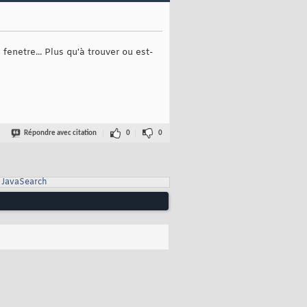
.indexOf
(
p
)
,b.X*
16
,b.Y*
16
)
;

enetre... Plus qu'à trouver ou est-
Répondre avec citation
0
0
JavaSearch