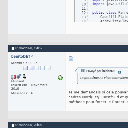
9
import
 java.util.C
10
11
public
class
 Pann
12
    Case
[
]
[
]
 Plat
13
    ArrayList<Pla
14
15
    Panneau
(
)
{
16
        setBackgr
17
}
18
19
public
void
 p
20
01/04/2020,
19h59
        g.setColo
21
        g.fillRec
22
benitoDET
        g.setColo
23
Membre du Club
int
 a =
0
;

24
for
(
Case
25
Envoyé par
benitoDET
int
 b
26
for
(
27
Le problème ne vient normaleme
i
Étudiant
28
Inscrit en
Novembre
                 
29
2019
}
30
Je me demandais si cela pouvait 
Messages
6
                b+
31
cadres Nord/Est/Ouest/Sud et qu'
}
32
méthode pour forcer le BorderLa
            a++;

33
}
34
if
(
Player
35
for
(
P
36
f
37
38
01/04/2020,
20h07