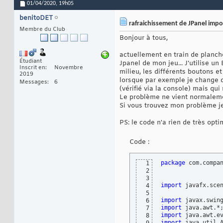
01/04/2020,
19h05
benitoDET
rafraichissement de JPanel impo
Membre du Club
Bonjour à tous,
actuellement en train de planche
Étudiant
Jpanel de mon jeu... J'utilise u
Inscrit en
Novembre
milieu, les différents boutons e
2019
lorsque par exemple je change d
Messages
6
(vérifié via la console) mais qui
Le problème ne vient normalemen
Si vous trouvez mon problème je
PS: le code n'a rien de très opt
Code :
package
 com.compan
1
2
3
import
 javafx.scen
4
5
import
6
import
7
import
8
import