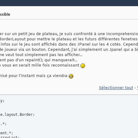
ssible
r sur un petit jeu de plateau, je suis confronté à une incomprehensio
n BorderLayout pour mettre le plateau et les futurs différentes fenetr
t infos sur le jeu sont affichés dans des JPanel sur les 4 cotés. Cepen
e joueur via un bouton. Cependant, j'ai simplement un Jpanel qui a 
 ne veut tout simplement pas les afficher...
t pas d'un repaint(); qui manquerait...
 vous en serait mille fois reconnaissant
imisé pour l'instant mais ça viendra
Sélectionner tout
-
y;

e.layout.Border;
