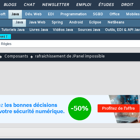
BLOGS
CHAT
NEWSLETTER
EMPLOI
ÉTUDES
DROIT
oft
Java
Dév. Web
EDI
Programmation
SGBD
Office
Mobiles
Java
Java Web
Spring
Android
Eclipse
NetBeans
Tutoriels Java
Livres Java
Vidéos Java
Sources Java
Outils, EDI & API Jav
ent !
Règles
Composants
rafraichissement de JPanel impossible