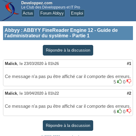
Developpez.com
Le Club des Développeurs et IT Pro
Actus
Forum Abbyy
Emploi
Abbyy
:
ABBYY FineReader Engine 12 - Guide de
l'administrateur du système - Partie 1
Répondre à la discussion
Malick
,
le 23/03/2020 à 01h26
#1
Ce message n'a pas pu être affiché car il comporte des erreurs.
5
0
Malick
,
le 10/04/2020 à 01h22
#2
Ce message n'a pas pu être affiché car il comporte des erreurs.
6
0
Répondre à la discussion