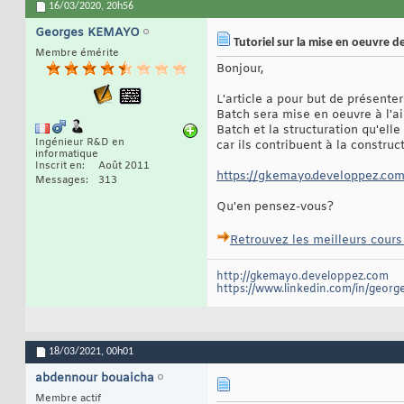
16/03/2020,
20h56
Georges KEMAYO
Tutoriel sur la mise en oeuvre d
Membre émérite
Bonjour,
L'article a pour but de présent
Batch sera mise en oeuvre à l'a
Batch et la structuration qu'ell
Ingénieur R&D en
car ils contribuent à la construc
informatique
Inscrit en
Août 2011
https://gkemayo.developpez.com/t
Messages
313
Qu'en pensez-vous?
Retrouvez les meilleurs cours
http://gkemayo.developpez.com
https://www.linkedin.com/in/geor
18/03/2021,
00h01
abdennour bouaicha
Membre actif