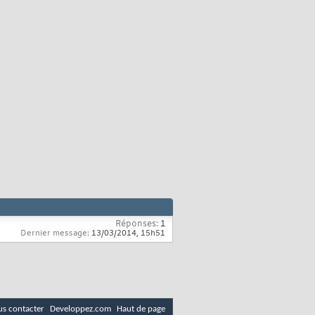
Réponses:
1
Dernier message:
13/03/2014,
15h51
s contacter
Developpez.com
Haut de page