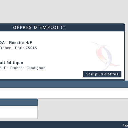
OA - Recette H/F
 France - Paris 75015
uit éditique
ALE
- France - Gradignan
Voir plus d'offres
Nou