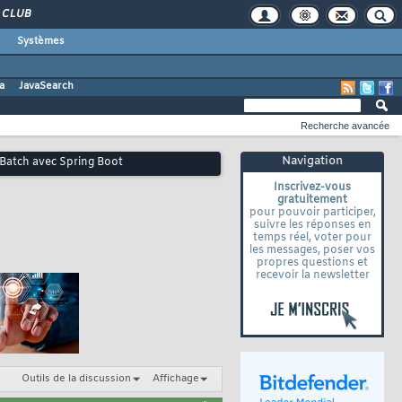
CLUB
Systèmes
a
JavaSearch
Recherche avancée
Navigation
g Batch avec Spring Boot
Inscrivez-vous
gratuitement
pour pouvoir participer,
suivre les réponses en
temps réel, voter pour
les messages, poser vos
propres questions et
recevoir la newsletter
Outils de la discussion
Affichage