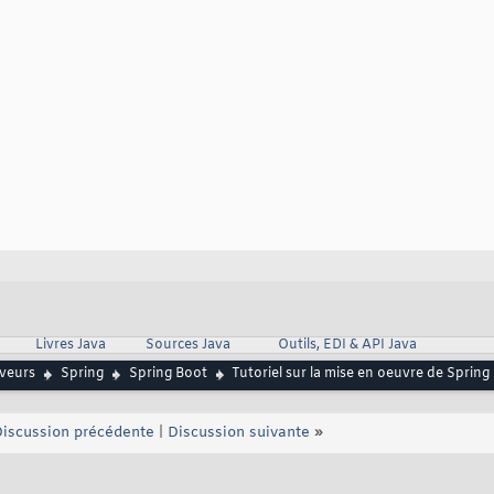
Livres Java
Sources Java
Outils, EDI & API Java
rveurs
Spring
Spring Boot
Tutoriel sur la mise en oeuvre de Sprin
iscussion précédente
|
Discussion suivante
»