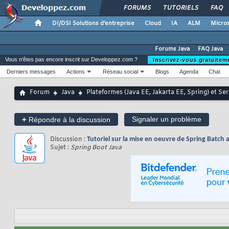
FORUMS
TUTORIELS
FAQ
DI/DSI Solutions d'entreprise
Cloud
IA
ALM
Micros
Forums Java
FAQ Java
Vous n'êtes pas encore inscrit sur Developpez.com ?
Inscrivez-vous gratuitem
Derniers messages
Actions
Réseau social
Blogs
Agenda
Chat
Forum
Java
Plateformes (Java EE, Jakarta EE, Spring) et Se
+
Signaler un problème
Répondre à la discussion
Discussion :
Tutoriel sur la mise en oeuvre de Spring Batch 
Sujet :
Spring Boot Java