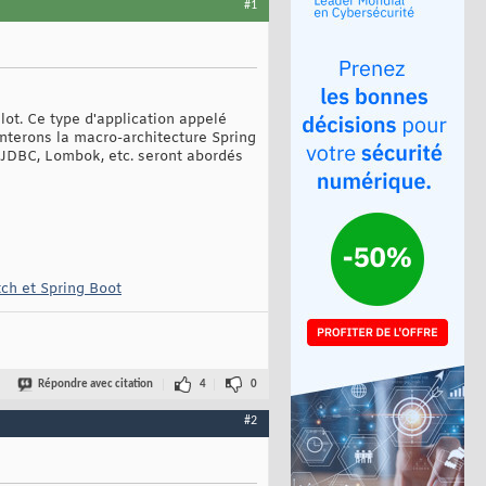
#1
lot. Ce type d'application appelé
nterons la macro-architecture Spring
ta JDBC, Lombok, etc. seront abordés
tch et Spring Boot
Répondre avec citation
4
0
#2