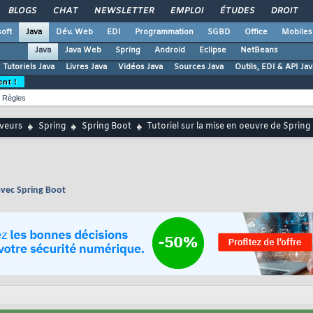
BLOGS
CHAT
NEWSLETTER
EMPLOI
ÉTUDES
DROIT
oft
Java
Dév. Web
EDI
Programmation
SGBD
Office
Mobiles
Java
Java Web
Spring
Android
Eclipse
NetBeans
Tutoriels Java
Livres Java
Vidéos Java
Sources Java
Outils, EDI & API Jav
ent !
Règles
rveurs
Spring
Spring Boot
Tutoriel sur la mise en oeuvre de Sprin
avec Spring Boot