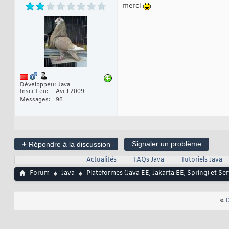
merci
Développeur Java
Inscrit en
Avril 2009
Messages
98
+
Signaler un problème
Répondre à la discussion
Actualités
FAQs Java
Tutoriels Java
Forum
Java
Plateformes (Java EE, Jakarta EE, Spring) et Se
«
D