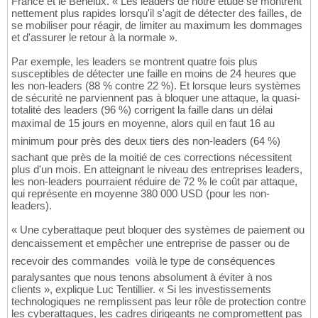
France et le Benelux. « Les leaders de notre étude se montrent
nettement plus rapides lorsqu'il s'agit de détecter des failles, de
se mobiliser pour réagir, de limiter au maximum les dommages
et d'assurer le retour à la normale ».
Par exemple, les leaders se montrent quatre fois plus
susceptibles de détecter une faille en moins de 24 heures que
les non-leaders (88 % contre 22 %). Et lorsque leurs systèmes
de sécurité ne parviennent pas à bloquer une attaque, la quasi-
totalité des leaders (96 %) corrigent la faille dans un délai
maximal de 15 jours en moyenne, alors quil en faut 16 au
minimum pour près des deux tiers des non-leaders (64 %) 
sachant que près de la moitié de ces corrections nécessitent
plus d'un mois. En atteignant le niveau des entreprises leaders,
les non-leaders pourraient réduire de 72 % le coût par attaque,
qui représente en moyenne 380 000 USD (pour les non-
leaders).
« Une cyberattaque peut bloquer des systèmes de paiement ou
dencaissement et empêcher une entreprise de passer ou de
recevoir des commandes  voilà le type de conséquences
paralysantes que nous tenons absolument à éviter à nos
clients », explique Luc Tentillier. « Si les investissements
technologiques ne remplissent pas leur rôle de protection contre
les cyberattaques, les cadres dirigeants ne compromettent pas