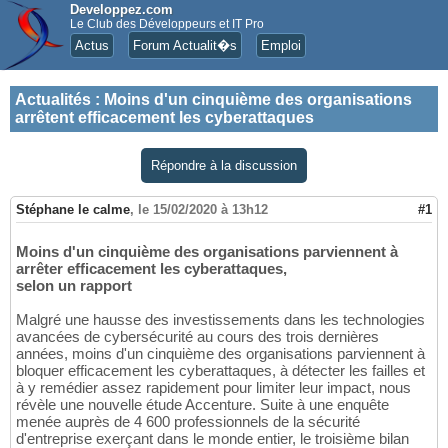
Developpez.com
Le Club des Développeurs et IT Pro
Actus
Forum Actualit�s
Emploi
Actualités
:
Moins d'un cinquième des organisations
arrêtent efficacement les cyberattaques
Répondre à la discussion
Stéphane le calme
,
le 15/02/2020 à 13h12
#1
Moins d'un cinquième des organisations parviennent à
arrêter efficacement les cyberattaques,
selon un rapport
Malgré une hausse des investissements dans les technologies
avancées de cybersécurité au cours des trois dernières
années, moins d'un cinquième des organisations parviennent à
bloquer efficacement les cyberattaques, à détecter les failles et
à y remédier assez rapidement pour limiter leur impact, nous
révèle une nouvelle étude Accenture. Suite à une enquête
menée auprès de 4 600 professionnels de la sécurité
d'entreprise exerçant dans le monde entier, le troisième bilan