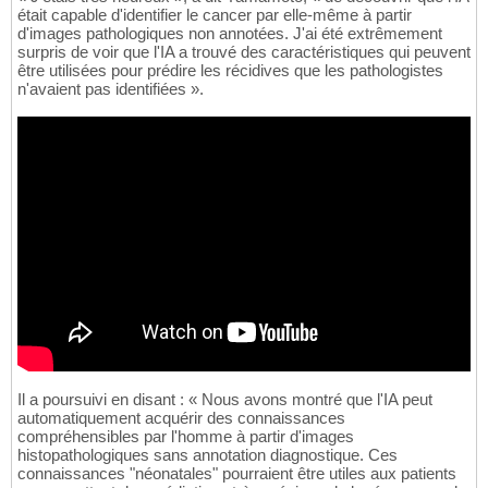
était capable d'identifier le cancer par elle-même à partir
d'images pathologiques non annotées. J'ai été extrêmement
surpris de voir que l'IA a trouvé des caractéristiques qui peuvent
être utilisées pour prédire les récidives que les pathologistes
n'avaient pas identifiées ».
Il a poursuivi en disant : « Nous avons montré que l'IA peut
automatiquement acquérir des connaissances
compréhensibles par l'homme à partir d'images
histopathologiques sans annotation diagnostique. Ces
connaissances "néonatales" pourraient être utiles aux patients