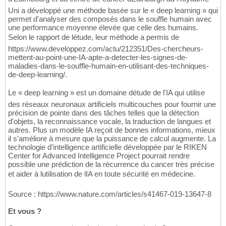
Uni a développé une méthode basée sur le « deep learning » qui
permet d'analyser des composés dans le souffle humain avec
une performance moyenne élevée que celle des humains.
Selon le rapport de létude, leur méthode a permis de
https://www.developpez.com/actu/212351/Des-chercheurs-
mettent-au-point-une-IA-apte-a-detecter-les-signes-de-
maladies-dans-le-souffle-humain-en-utilisant-des-techniques-
de-deep-learning/.
Le « deep learning » est un domaine détude de l'IA qui utilise
des réseaux neuronaux artificiels multicouches pour fournir une
précision de pointe dans des tâches telles que la détection
d'objets, la reconnaissance vocale, la traduction de langues et
autres. Plus un modèle IA reçoit de bonnes informations, mieux
il s'améliore à mesure que la puissance de calcul augmente. La
technologie d'intelligence artificielle développée par le RIKEN
Center for Advanced Intelligence Project pourrait rendre
possible une prédiction de la récurrence du cancer très précise
et aider à lutilisation de lIA en toute sécurité en médecine.
Source : https://www.nature.com/articles/s41467-019-13647-8
Et vous ?