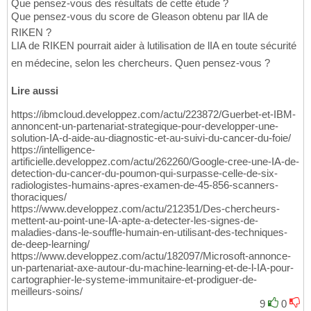
Que pensez-vous des résultats de cette étude ?
Que pensez-vous du score de Gleason obtenu par lIA de
RIKEN ?
LIA de RIKEN pourrait aider à lutilisation de lIA en toute sécurité
en médecine, selon les chercheurs. Quen pensez-vous ?
Lire aussi
https://ibmcloud.developpez.com/actu/223872/Guerbet-et-IBM-
annoncent-un-partenariat-strategique-pour-developper-une-
solution-IA-d-aide-au-diagnostic-et-au-suivi-du-cancer-du-foie/
https://intelligence-
artificielle.developpez.com/actu/262260/Google-cree-une-IA-de-
detection-du-cancer-du-poumon-qui-surpasse-celle-de-six-
radiologistes-humains-apres-examen-de-45-856-scanners-
thoraciques/
https://www.developpez.com/actu/212351/Des-chercheurs-
mettent-au-point-une-IA-apte-a-detecter-les-signes-de-
maladies-dans-le-souffle-humain-en-utilisant-des-techniques-
de-deep-learning/
https://www.developpez.com/actu/182097/Microsoft-annonce-
un-partenariat-axe-autour-du-machine-learning-et-de-l-IA-pour-
cartographier-le-systeme-immunitaire-et-prodiguer-de-
meilleurs-soins/
9
0