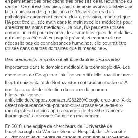
en permettant des prédictions très précises de la récurrence du
cancer. Ce qui est très bien, c'est que nous avons constaté que
la combinaison des prédictions de l'IA avec celles d'un
pathologiste augmentait encore plus la précision, montrant que
l'IA peut être utilisée main dans la main avec les médecins pour
améliorer les soins médicaux. De plus, l'IA peut être utilisée
comme un outil pour découvrir les caractéristiques de maladies
qui n'ont pas été notées jusqu'à présent, et comme elle ne
nécessite pas de connaissances humaines, elle pourrait être
utilisée dans d'autres domaines que la médecine ».
Des précédents rapports ont attribué dautres découvertes
importantes dans le domaine médical à la technologie dIA. Les
chercheurs de Google sur lintelligence artificielle travaillant avec
lhôpital universitaire de Northwestern ont créé un modèle d'IA
dont la capacité de détection du cancer du poumon
https://intelligence-
artificielle.developpez.com/actu/262260/Google-cree-une-IA-de-
detection-du-cancer-du-poumon-qui-surpasse-celle-de-six-
radiologistes-humains-apres-examen-de-45-856-scanners-
thoraciques/, a annoncé Google en mai dernier.
En 2018, une équipe de chercheurs de l'Université de
Loughborough, du Western General Hospital, de l'Université
d'Edimbourg et du centre de cancer dEdinburgh au Royaume-