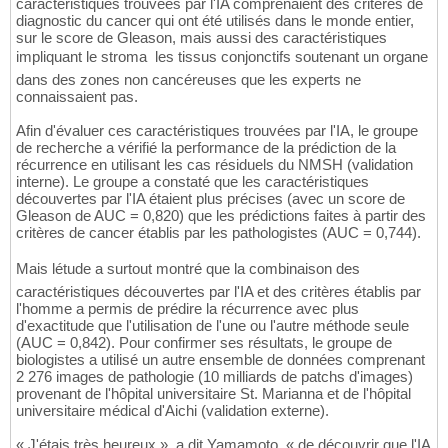
caractéristiques trouvées par l'IA comprenaient des critères de
diagnostic du cancer qui ont été utilisés dans le monde entier,
sur le score de Gleason, mais aussi des caractéristiques
impliquant le stroma  les tissus conjonctifs soutenant un organe 
dans des zones non cancéreuses que les experts ne
connaissaient pas.
Afin d'évaluer ces caractéristiques trouvées par l'IA, le groupe
de recherche a vérifié la performance de la prédiction de la
récurrence en utilisant les cas résiduels du NMSH (validation
interne). Le groupe a constaté que les caractéristiques
découvertes par l'IA étaient plus précises (avec un score de
Gleason de AUC = 0,820) que les prédictions faites à partir des
critères de cancer établis par les pathologistes (AUC = 0,744).
Mais létude a surtout montré que la combinaison des
caractéristiques découvertes par l'IA et des critères établis par
l'homme a permis de prédire la récurrence avec plus
d'exactitude que l'utilisation de l'une ou l'autre méthode seule
(AUC = 0,842). Pour confirmer ses résultats, le groupe de
biologistes a utilisé un autre ensemble de données comprenant
2 276 images de pathologie (10 milliards de patchs d'images)
provenant de l'hôpital universitaire St. Marianna et de l'hôpital
universitaire médical d'Aichi (validation externe).
« J'étais très heureux », a dit Yamamoto, « de découvrir que l'IA