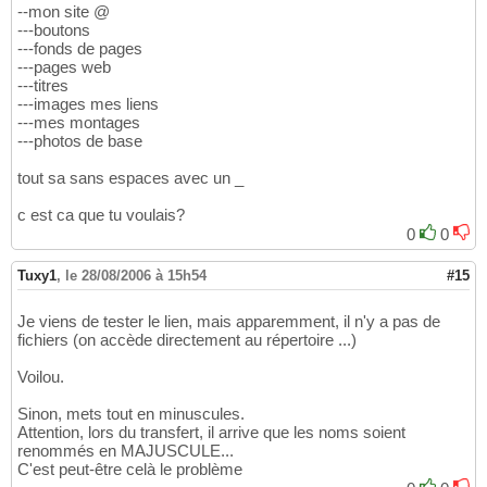
--mon site @
---boutons
---fonds de pages
---pages web
---titres
---images mes liens
---mes montages
---photos de base
tout sa sans espaces avec un _
c est ca que tu voulais?
0
0
Tuxy1
,
le 28/08/2006 à 15h54
#15
Je viens de tester le lien, mais apparemment, il n'y a pas de
fichiers (on accède directement au répertoire ...)
Voilou.
Sinon, mets tout en minuscules.
Attention, lors du transfert, il arrive que les noms soient
renommés en MAJUSCULE...
C'est peut-être celà le problème