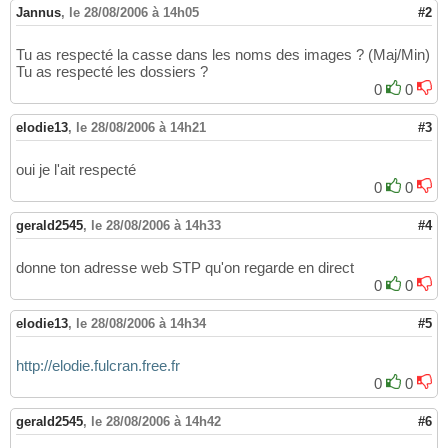
Jannus
,
le 28/08/2006 à 14h05
#2
Tu as respecté la casse dans les noms des images ? (Maj/Min)
Tu as respecté les dossiers ?
0
0
elodie13
,
le 28/08/2006 à 14h21
#3
oui je l'ait respecté
0
0
gerald2545
,
le 28/08/2006 à 14h33
#4
donne ton adresse web STP qu'on regarde en direct
0
0
elodie13
,
le 28/08/2006 à 14h34
#5
http://elodie.fulcran.free.fr
0
0
gerald2545
,
le 28/08/2006 à 14h42
#6