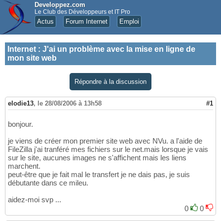
Developpez.com
Le Club des Développeurs et IT Pro
Actus
Forum Internet
Emploi
Internet
:
J'ai un problème avec la mise en ligne de
mon site web
Répondre à la discussion
elodie13
,
le 28/08/2006 à 13h58
#1
bonjour.
je viens de créer mon premier site web avec NVu. a l'aide de
FileZilla j'ai tranféré mes fichiers sur le net.mais lorsque je vais
sur le site, aucunes images ne s'affichent mais les liens
marchent.
peut-être que je fait mal le transfert je ne dais pas, je suis
débutante dans ce mileu.
aidez-moi svp ...
0
0