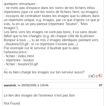
quelques remarques :
- ne mets pas d'espace dans les noms de tes fichiers et/ou
répertoires (que ce soit tes noms de fichiers html, ou images)
- essayes de centraliser toutes les images que tu utilises dans
un répertoire unique, e.g. images, par ce que d'après ce que je
vois, tu en as un peu partout (répertoire "bouton", "Mes
Images").
Les liens vers tes images ne sont pas bons, il va sans doute
falloir que tu les changes (e.g. de chaque côté de la phrase
Bonjour à tous ..., tu as mis 2 images identiques pointant vers
../boutons/10.gif : or ce répertoire n'existe pas...)
Par exemple sur le serveur, il faudrait que tu aies
l'arborescence :
- fichier : index.html
- répertoire : bouton
- fichier : bouton/10.gif
....
As-tu bien chargé tes images sur ton serveur aussi?
0
0
warwink
,
le 28/08/2006 à 14h46
#7
Le lien des images de l'exterieur n'est pas bon
Not Found