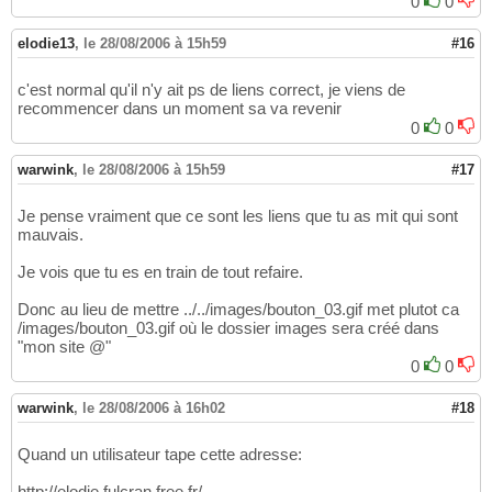
0
0
elodie13
,
le 28/08/2006 à 15h59
#16
c'est normal qu'il n'y ait ps de liens correct, je viens de
recommencer dans un moment sa va revenir
0
0
warwink
,
le 28/08/2006 à 15h59
#17
Je pense vraiment que ce sont les liens que tu as mit qui sont
mauvais.
Je vois que tu es en train de tout refaire.
Donc au lieu de mettre ../../images/bouton_03.gif met plutot ca
/images/bouton_03.gif où le dossier images sera créé dans
"mon site @"
0
0
warwink
,
le 28/08/2006 à 16h02
#18
Quand un utilisateur tape cette adresse:
http://elodie.fulcran.free.fr/