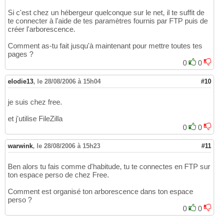
Si c'est chez un hébergeur quelconque sur le net, il te suffit de
te connecter à l'aide de tes paramètres fournis par FTP puis de
créer l'arborescence.
Comment as-tu fait jusqu'à maintenant pour mettre toutes tes
pages ?
0
0
elodie13
,
le 28/08/2006 à 15h04
#10
je suis chez free.
et j'utilise FileZilla
0
0
warwink
,
le 28/08/2006 à 15h23
#11
Ben alors tu fais comme d'habitude, tu te connectes en FTP sur
ton espace perso de chez Free.
Comment est organisé ton arborescence dans ton espace
perso ?
0
0