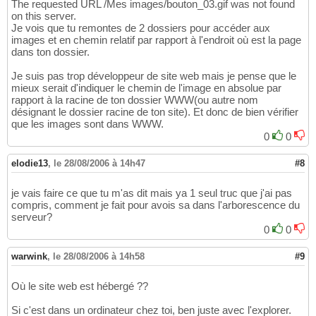
The requested URL /Mes images/bouton_03.gif was not found
on this server.
Je vois que tu remontes de 2 dossiers pour accéder aux
images et en chemin relatif par rapport à l'endroit où est la page
dans ton dossier.
Je suis pas trop développeur de site web mais je pense que le
mieux serait d'indiquer le chemin de l'image en absolue par
rapport à la racine de ton dossier WWW(ou autre nom
désignant le dossier racine de ton site). Et donc de bien vérifier
que les images sont dans WWW.
0
0
elodie13
,
le 28/08/2006 à 14h47
#8
je vais faire ce que tu m'as dit mais ya 1 seul truc que j'ai pas
compris, comment je fait pour avois sa dans l'arborescence du
serveur?
0
0
warwink
,
le 28/08/2006 à 14h58
#9
Où le site web est hébergé ??
Si c'est dans un ordinateur chez toi, ben juste avec l'explorer.