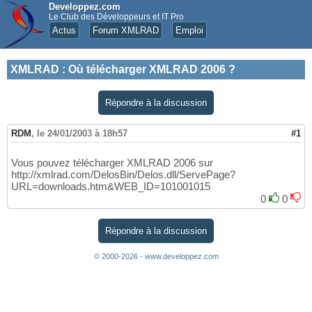
Developpez.com
Le Club des Développeurs et IT Pro
Actus
Forum XMLRAD
Emploi
XMLRAD
:
Où télécharger XMLRAD 2006 ?
Répondre à la discussion
RDM
,
le 24/01/2003 à 18h57
#1
Vous pouvez télécharger XMLRAD 2006 sur
http://xmlrad.com/DelosBin/Delos.dll/ServePage?
URL=downloads.htm&WEB_ID=101001015
0
0
Répondre à la discussion
© 2000-2026 - www.developpez.com