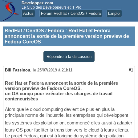
Developpez.com
Le Club des Développeurs et IT Pro
Actus
Forum RedHat / CentOS / Fedora
Emploi
RedHat / CentOS / Fedora
:
Red Hat et Fedora
annoncent la sortie de la première version preview de
Fedora CoreOS
Répondre à la discussion
Bill Fassinou
,
le 25/07/2019 à 21h11
#1
Red Hat et Fedora annoncent la sortie de la première
version preview de Fedora CoreOS,
un OS conçu pour exécuter des charges de travail
conteneurisées
Alors que le cloud computing devient de plus en plus la
principale norme de lindustrie, les entreprises qui développent
les systèmes dexploitation ont commencé elles aussi à adapter
leurs OS pour faciliter la transition vers le cloud à leurs clients.
Le projet Fedora, qui est à lorigine du système dexploitation