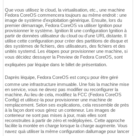
Que vous utilisez le cloud, la virtualisation, etc., une machine
Fedora CoreOS commencera toujours au même endroit : une
image de système d'exploitation générique. Ensuite, lors du
premier démarrage, Fedora CoreOS va utiliser Ignition pour
provisionner le système. Ignition lit une configuration Ignition à
partir de données utilisateur du cloud ou d'une URL distante. Il
utilise cette configuration pour créer des partitions de disque et
des systèmes de fichiers, des utilisateurs, des fichiers et des
unités systemd. Les étapes pour provisionner une machine, si
vous décidez dessayer la Preview de Fedora CoreOS, sont
expliquées par léquipe dans le billet de présentation.
Daprès léquipe, Fedora CoreOS est conçu pour être géré
comme une infrastructure immuable. Une fois la machine mise
en service, vous ne devez pas modifier ou reconfigurer la
machine. Au lieu de cela, modifiez la FCC (Fedora CoreOS
Config) et utilisez-la pour provisionner une machine de
remplacement. Selon ses explications, cela ressemble de près
à la façon dont vous gérez un conteneur. Les images de
conteneur ne sont pas mises à jour, mais elles sont
reconstruites à partir de zéro et redéployées. Cette approche
facilite la montée en charge lorsque la charge augmente. Vous
navez quà utiliser la même configuration dallumage pour lancer