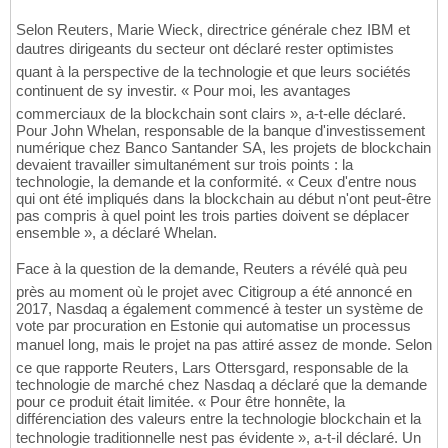
Selon Reuters, Marie Wieck, directrice générale chez IBM et
dautres dirigeants du secteur ont déclaré rester optimistes
quant à la perspective de la technologie et que leurs sociétés
continuent de sy investir. « Pour moi, les avantages
commerciaux de la blockchain sont clairs », a-t-elle déclaré.
Pour John Whelan, responsable de la banque d'investissement
numérique chez Banco Santander SA, les projets de blockchain
devaient travailler simultanément sur trois points : la
technologie, la demande et la conformité. « Ceux d'entre nous
qui ont été impliqués dans la blockchain au début n'ont peut-être
pas compris à quel point les trois parties doivent se déplacer
ensemble », a déclaré Whelan.
Face à la question de la demande, Reuters a révélé quà peu
près au moment où le projet avec Citigroup a été annoncé en
2017, Nasdaq a également commencé à tester un système de
vote par procuration en Estonie qui automatise un processus
manuel long, mais le projet na pas attiré assez de monde. Selon
ce que rapporte Reuters, Lars Ottersgard, responsable de la
technologie de marché chez Nasdaq a déclaré que la demande
pour ce produit était limitée. « Pour être honnête, la
différenciation des valeurs entre la technologie blockchain et la
technologie traditionnelle nest pas évidente », a-t-il déclaré. Un