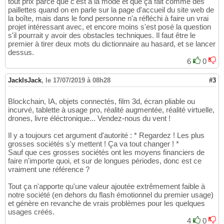
tout prix parce que c'est à la mode et que ça fait comme des
paillettes quand on en parle sur la page d'accueil du site web de
la boîte, mais dans le fond personne n'a réfléchi à faire un vrai
projet intéressant avec, et encore moins s'est posé la question
s'il pourrait y avoir des obstacles techniques. Il faut être le
premier à tirer deux mots du dictionnaire au hasard, et se lancer
dessus.
6
0
JackIsJack
,
le 17/07/2019 à 08h28
#3
Blockchain, IA, objets connectés, film 3d, écran pliable ou
incurvé, tablette à usage pro, réalité augmentée, réalité virtuelle,
drones, livre éléctronique... Vendez-nous du vent !
Il y a toujours cet argument d'autorité : * Regardez ! Les plus
grosses sociétés s'y mettent ! Ça va tout changer ! *
Sauf que ces grosses sociétés ont les moyens financiers de
faire n'importe quoi, et sur de longues périodes, donc est ce
vraiment une référence ?
Tout ça n'apporte qu'une valeur ajoutée extrêmement faible à
notre société (en dehors du flash émotionnel du premier usage)
et génère en revanche de vrais problèmes pour les quelques
usages créés.
4
0