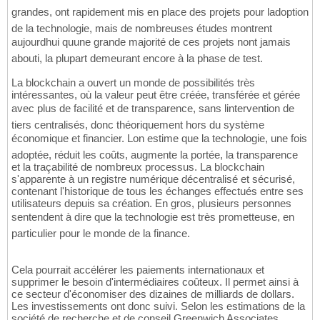
grandes, ont rapidement mis en place des projets pour ladoption
de la technologie, mais de nombreuses études montrent
aujourdhui quune grande majorité de ces projets nont jamais
abouti, la plupart demeurant encore à la phase de test.
La blockchain a ouvert un monde de possibilités très
intéressantes, où la valeur peut être créée, transférée et gérée
avec plus de facilité et de transparence, sans lintervention de
tiers centralisés, donc théoriquement hors du système
économique et financier. Lon estime que la technologie, une fois
adoptée, réduit les coûts, augmente la portée, la transparence
et la traçabilité de nombreux processus. La blockchain
s'apparente à un registre numérique décentralisé et sécurisé,
contenant l'historique de tous les échanges effectués entre ses
utilisateurs depuis sa création. En gros, plusieurs personnes
sentendent à dire que la technologie est très prometteuse, en
particulier pour le monde de la finance.
Cela pourrait accélérer les paiements internationaux et
supprimer le besoin d'intermédiaires coûteux. Il permet ainsi à
ce secteur d'économiser des dizaines de milliards de dollars.
Les investissements ont donc suivi. Selon les estimations de la
société de recherche et de conseil Greenwich Associates,