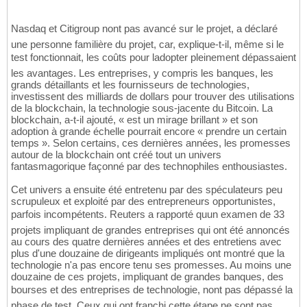
Nasdaq et Citigroup nont pas avancé sur le projet, a déclaré
une personne familière du projet, car, explique-t-il, même si le
test fonctionnait, les coûts pour ladopter pleinement dépassaient
les avantages. Les entreprises, y compris les banques, les
grands détaillants et les fournisseurs de technologies,
investissent des milliards de dollars pour trouver des utilisations
de la blockchain, la technologie sous-jacente du Bitcoin. La
blockchain, a-t-il ajouté, « est un mirage brillant » et son
adoption à grande échelle pourrait encore « prendre un certain
temps ». Selon certains, ces dernières années, les promesses
autour de la blockchain ont créé tout un univers
fantasmagorique façonné par des technophiles enthousiastes.
Cet univers a ensuite été entretenu par des spéculateurs peu
scrupuleux et exploité par des entrepreneurs opportunistes,
parfois incompétents. Reuters a rapporté quun examen de 33
projets impliquant de grandes entreprises qui ont été annoncés
au cours des quatre dernières années et des entretiens avec
plus d'une douzaine de dirigeants impliqués ont montré que la
technologie n'a pas encore tenu ses promesses. Au moins une
douzaine de ces projets, impliquant de grandes banques, des
bourses et des entreprises de technologie, nont pas dépassé la
phase de test. Ceux qui ont franchi cette étape ne sont pas