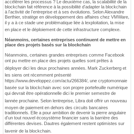
accélérer les processus ? Le deuxième cas, la scalabilité de la
blockchain fait référence à la possibilité d'adapter la blockchain
à l'activité de l'entreprise et à ses évolutions. Selon Alexandre
Berthier, stratège en développement des affaires chez VMWare,
il y a à ce stade une problématique liée à lexploitation, la mise
en place et le déploiement de cette infrastructure complexe.
Néanmoins, certaines entreprises continuent de mettre en
place des projets basés sur la blockchain
Néanmoins, certaines grandes entreprises comme Facebook
ont pu mettre en place des projets quelles sont prêtes à
déployer dici les deux prochaines années. Mark Zuckerberg et
les siens ont récemment présenté
https://www.developpez.com/actu/266384/, une cryptomonnaie
basée sur la blockchain avec son propre portefeuille numérique
qui devrait être opérationnelle dici le premier semestre de
lannée prochaine. Selon lentreprise, Libra doit offrir un nouveau
moyen de paiement en dehors des circuits bancaires
traditionnels. Elle a pour ambition de devenir la pierre angulaire
d'un tout nouvel écosystème financier sans la barrière des
différentes devises. Dautres également restent optimistes sur
lavenir de la blockchain.