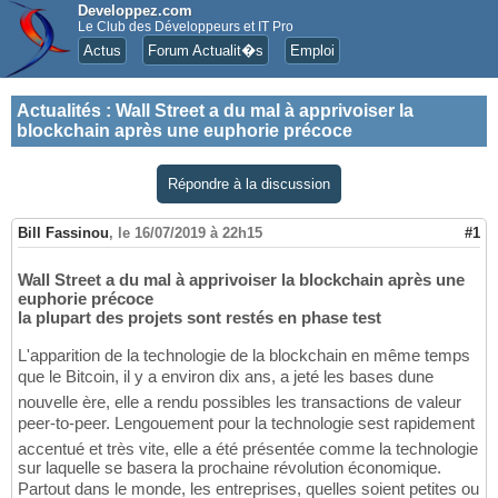
Developpez.com
Le Club des Développeurs et IT Pro
Actus
Forum Actualit�s
Emploi
Actualités
:
Wall Street a du mal à apprivoiser la
blockchain après une euphorie précoce
Répondre à la discussion
Bill Fassinou
,
le 16/07/2019 à 22h15
#1
Wall Street a du mal à apprivoiser la blockchain après une
euphorie précoce
la plupart des projets sont restés en phase test
L'apparition de la technologie de la blockchain en même temps
que le Bitcoin, il y a environ dix ans, a jeté les bases dune
nouvelle ère, elle a rendu possibles les transactions de valeur
peer-to-peer. Lengouement pour la technologie sest rapidement
accentué et très vite, elle a été présentée comme la technologie
sur laquelle se basera la prochaine révolution économique.
Partout dans le monde, les entreprises, quelles soient petites ou