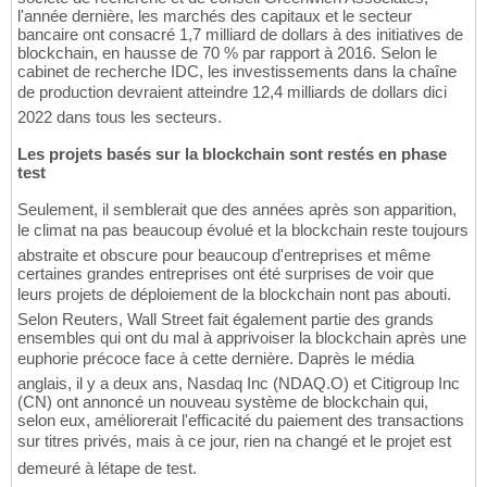
l'année dernière, les marchés des capitaux et le secteur
bancaire ont consacré 1,7 milliard de dollars à des initiatives de
blockchain, en hausse de 70 % par rapport à 2016. Selon le
cabinet de recherche IDC, les investissements dans la chaîne
de production devraient atteindre 12,4 milliards de dollars dici
2022 dans tous les secteurs.
Les projets basés sur la blockchain sont restés en phase
test
Seulement, il semblerait que des années après son apparition,
le climat na pas beaucoup évolué et la blockchain reste toujours
abstraite et obscure pour beaucoup d'entreprises et même
certaines grandes entreprises ont été surprises de voir que
leurs projets de déploiement de la blockchain nont pas abouti.
Selon Reuters, Wall Street fait également partie des grands
ensembles qui ont du mal à apprivoiser la blockchain après une
euphorie précoce face à cette dernière. Daprès le média
anglais, il y a deux ans, Nasdaq Inc (NDAQ.O) et Citigroup Inc
(CN) ont annoncé un nouveau système de blockchain qui,
selon eux, améliorerait l'efficacité du paiement des transactions
sur titres privés, mais à ce jour, rien na changé et le projet est
demeuré à létape de test.