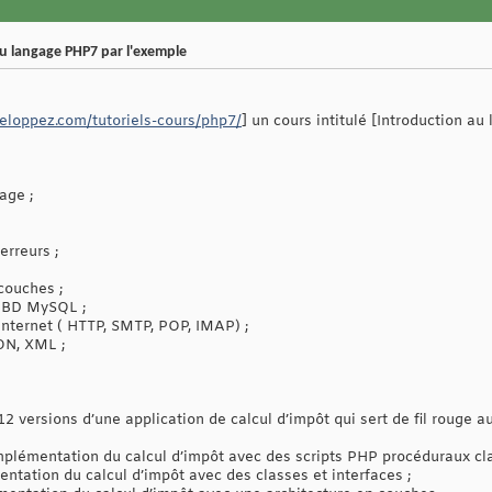
au langage PHP7 par l'exemple
veloppez.com/tutoriels-cours/php7/
] un cours intitulé [Introduction a
age ;
erreurs ;
couches ;
SGBD MySQL ;
nternet ( HTTP, SMTP, POP, IMAP) ;
ON, XML ;
 12 versions d’une application de calcul d’impôt qui sert de fil rouge 
 implémentation du calcul d’impôt avec des scripts PHP procéduraux cl
entation du calcul d’impôt avec des classes et interfaces ;