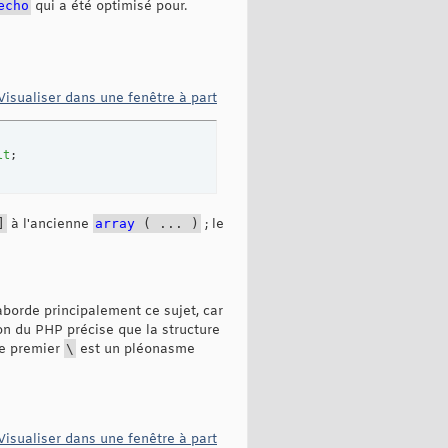
echo
qui a été optimisé pour.
Visualiser dans une fenêtre à part
lt
;
]
à l'ancienne
array
(
...
)
; le
borde principalement ce sujet, car
ion du PHP précise que la structure
le premier
\
est un pléonasme
Visualiser dans une fenêtre à part