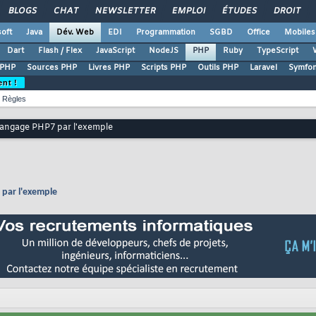
BLOGS
CHAT
NEWSLETTER
EMPLOI
ÉTUDES
DROIT
oft
Java
Dév. Web
EDI
Programmation
SGBD
Office
Mobiles
Dart
Flash / Flex
JavaScript
NodeJS
PHP
Ruby
TypeScript
 PHP
Sources PHP
Livres PHP
Scripts PHP
Outils PHP
Laravel
Symfo
ent !
Règles
 langage PHP7 par l'exemple
 par l'exemple