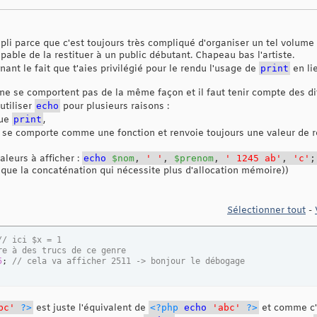
pli parce que c'est toujours très compliqué d'organiser un tel volume
pable de la restituer à un public débutant. Chapeau bas l'artiste.
nant le fait que t'aies privilégié pour le rendu l'usage de
print
en li
ne se comportent pas de la même façon et il faut tenir compte des di
'utiliser
echo
pour plusieurs raisons :
que
print
,
se comporte comme une fonction et renvoie toujours une valeur de re
leurs à afficher :
echo
$nom
,
' '
,
$prenom
,
' 1245 ab'
,
'c'
;
 que la concaténation qui nécessite plus d'allocation mémoire))
Sélectionner tout
-
// ici $x = 1
re à des trucs de ce genre 
5
; 
// cela va afficher 2511 -> bonjour le débogage
bc'
?>
est juste l'équivalent de
<?php
echo
'abc'
?>
et comme c'