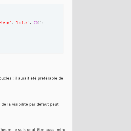
ylvie"
, 
"Lefur"
, 
70
)
)
;

ucles : il aurait été préférable de
 de la visibilité par défaut peut
heure, je suis peut-être aussi miro