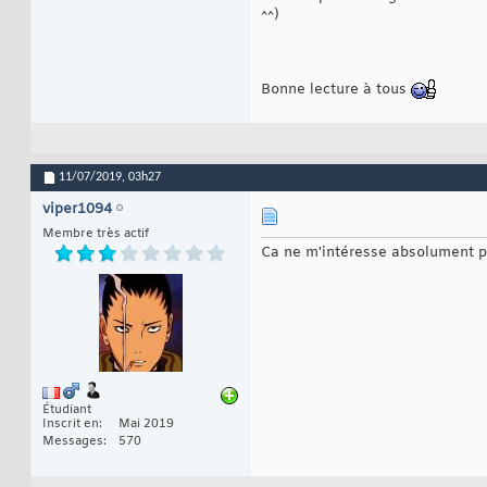
^^)
Bonne lecture à tous
11/07/2019,
03h27
viper1094
Membre très actif
Ca ne m'intéresse absolument pas
Étudiant
Inscrit en
Mai 2019
Messages
570