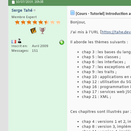
10/07/2019,
20h38
Serge Tahé
[Cours - Tutoriel] Introduction 
Membre Expert
Bonjour,
J'ai mis à l'URL [
https://tahe.de
Il aborde les thèmes suivants :
Inscrit en
Avril 2009
Messages
151
chap 3 : les bases du lang
chap 5 : les classes ;
chap 6 : les interfaces ;
chap 7 : les exceptions et 
chap 9 : les traits ;
chap 10 : applications en 
chap 12 : utilisation du 
chap 16 : programmation i
chap 17 : services web jS
chap 21 : XML ;
Ces chapitres sont illustrés par
chap 4 : versions 1 et 2,
chap 8 : version 3, implém