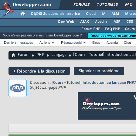
FORUMS
TUTORIELS
FAQ
DI/DSI Solutions d'entreprise
Cloud
IA
ALM
Micros
Dév. Web
AJAX
Apache
ASP
CSS
Forum PHP
FAQ PHP
Cours
Vous n'êtes pas encore inscrit sur Developpez.com ?
Inscrivez-vous gratuitem
Derniers messages
Actions
Réseau social
Blogs
Agenda
Chat
Forum
PHP
Langage
[Cours - Tutoriel] Introduction au
+
Signaler un problème
Répondre à la discussion
Discussion :
[Cours - Tutoriel] Introduction au langage PHP7
Sujet :
Langage PHP