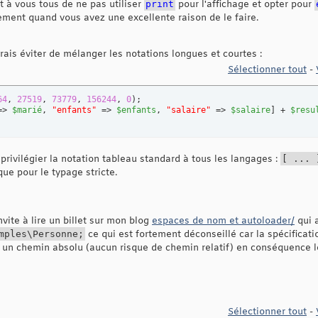
et à vous tous de ne pas utiliser
print
pour l'affichage et opter pour
ement quand vous avez une excellente raison de le faire.
ais éviter de mélanger les notations longues et courtes :
Sélectionner tout
-
64
, 
27519
, 
73779
, 
156244
, 
0
)
=> 
$marié
, 
"enfants"
 => 
$enfants
, 
"salaire"
 => 
$salaire
]
 + 
$resu
 privilégier la notation tableau standard à tous les langages :
[
...
que pour le typage stricte.
vite à lire un billet sur mon blog
espaces de nom et autoloader/
qui a
mples\Personne;
ce qui est fortement déconseillé car la spécificat
 un chemin absolu (aucun risque de chemin relatif) en conséquence 
Sélectionner tout
-