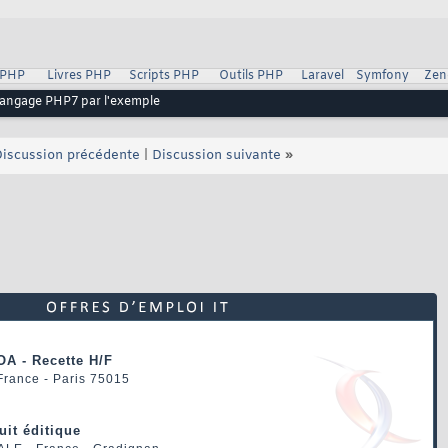
 PHP
Livres PHP
Scripts PHP
Outils PHP
Laravel
Symfony
Zen
 langage PHP7 par l'exemple
iscussion précédente
|
Discussion suivante
»
OA - Recette H/F
 France - Paris 75015
uit éditique