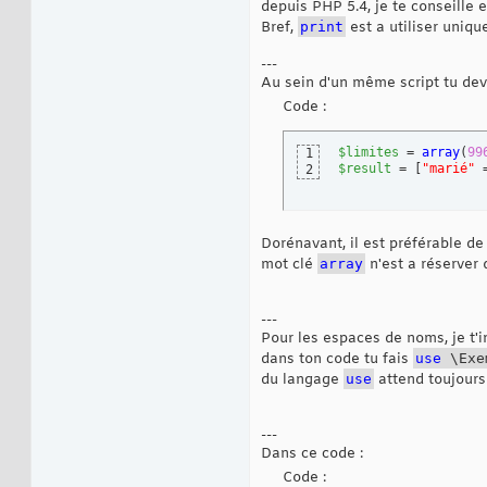
depuis PHP 5.4, je te conseille 
Bref,
print
est a utiliser uniqu
---
Au sein d'un même script tu devr
Code :
$limites
 = 
array
(
99
1
$result
 = 
[
"marié"
 
2
Dorénavant, il est préférable de
mot clé
array
n'est a réserver 
---
Pour les espaces de noms, je t'in
dans ton code tu fais
use
\Exe
du langage
use
attend toujours
---
Dans ce code :
Code :