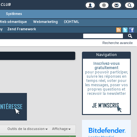
CLUB
Systèmes
Web sémantique
Webmarketing
(X)HTML
ny
Zend Framework
Recherche avancée
Navigation
Inscrivez-vous
gratuitement
pour pouvoir participer,
suivre les réponses en
temps réel, voter pour
les messages, poser vos
propres questions et
recevoir la newsletter
Outils de la discussion
Affichage