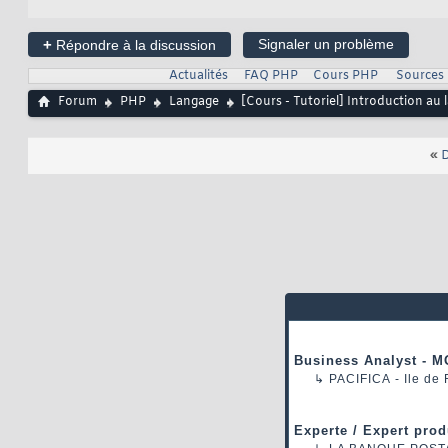
+
Signaler un problème
Répondre à la discussion
Actualités
FAQ PHP
Cours PHP
Sources
Forum
PHP
Langage
[Cours - Tutoriel] Introduction au
«
D
Business Analyst - M
↳
PACIFICA
- Ile de
Experte / Expert prod