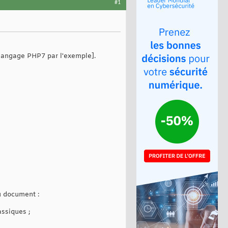
#1
u langage PHP7 par l'exemple].
au document :
assiques ;