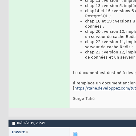
chap 11 : version 4, impl
chap 13 : version 5, impl
chap14 et 15 : versions 6
PostgreSQL ;
chap 18 et 19 : versions 8
données ;
chap 20 : version 10, imp
un serveur de cache Redis
chap 22 : version 11, imp
serveur de cache Redis ;
chap 23 : version 12, imp
de données et un serveur
Le document est destiné à des 
Il remplace un document ancien 
[
https://tahe.developpez.com/tu
Serge Tahé
10/07/2019,
23h49
rawsrc