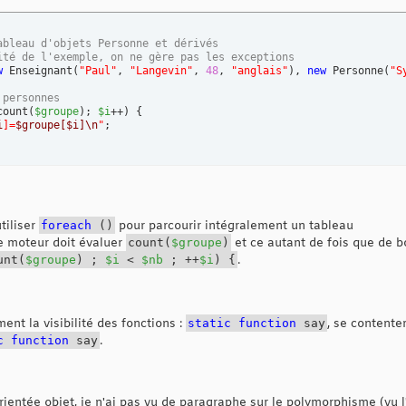
ableau d'objets Personne et dérivés
ité de l'exemple, on ne gère pas les exceptions
w
 Enseignant
(
"Paul"
, 
"Langevin"
, 
48
, 
"anglais"
)
, 
new
 Personne
(
"S
 personnes
count
(
$groupe
)
; 
$i
++
)
{
i
]=
$groupe[$i]
\n
"
utiliser
foreach
(
)
pour parcourir intégralement un tableau
le moteur doit évaluer
count
(
$groupe
)
et ce autant de fois que de bo
unt
(
$groupe
)
;
$i
<
$nb
; ++
$i
)
{
.
ment la visibilité des fonctions :
static
function
say
, se contenter
c
function
say
.
entée objet, je n'ai pas vu de paragraphe sur le polymorphisme (vu l'