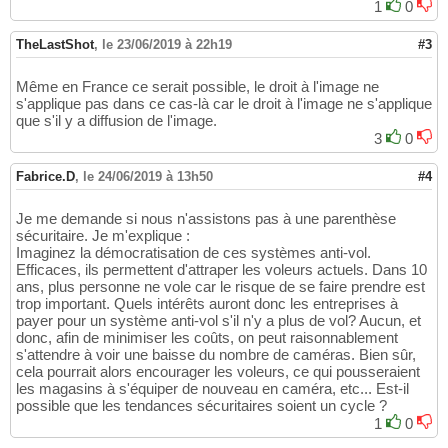
1
0
TheLastShot
,
le 23/06/2019 à 22h19
#3
Même en France ce serait possible, le droit à l'image ne
s'applique pas dans ce cas-là car le droit à l'image ne s'applique
que s'il y a diffusion de l'image.
3
0
Fabrice.D
,
le 24/06/2019 à 13h50
#4
Je me demande si nous n'assistons pas à une parenthèse
sécuritaire. Je m'explique :
Imaginez la démocratisation de ces systèmes anti-vol.
Efficaces, ils permettent d'attraper les voleurs actuels. Dans 10
ans, plus personne ne vole car le risque de se faire prendre est
trop important. Quels intérêts auront donc les entreprises à
payer pour un système anti-vol s'il n'y a plus de vol? Aucun, et
donc, afin de minimiser les coûts, on peut raisonnablement
s'attendre à voir une baisse du nombre de caméras. Bien sûr,
cela pourrait alors encourager les voleurs, ce qui pousseraient
les magasins à s'équiper de nouveau en caméra, etc... Est-il
possible que les tendances sécuritaires soient un cycle ?
1
0