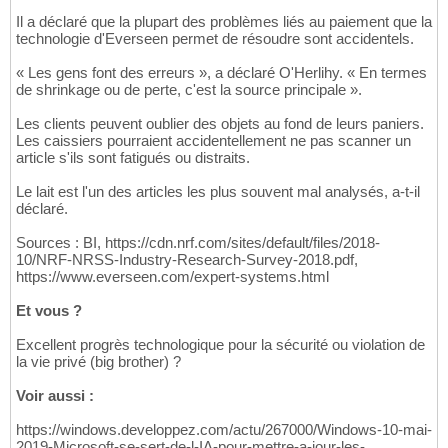
Il a déclaré que la plupart des problèmes liés au paiement que la
technologie d'Everseen permet de résoudre sont accidentels.
« Les gens font des erreurs », a déclaré O'Herlihy. « En termes
de shrinkage ou de perte, c'est la source principale ».
Les clients peuvent oublier des objets au fond de leurs paniers.
Les caissiers pourraient accidentellement ne pas scanner un
article s'ils sont fatigués ou distraits.
Le lait est l'un des articles les plus souvent mal analysés, a-t-il
déclaré.
Sources : BI, https://cdn.nrf.com/sites/default/files/2018-
10/NRF-NRSS-Industry-Research-Survey-2018.pdf,
https://www.everseen.com/expert-systems.html
Et vous ?
Excellent progrès technologique pour la sécurité ou violation de
la vie privé (big brother) ?
Voir aussi :
https://windows.developpez.com/actu/267000/Windows-10-mai-
2019-Microsoft-se-sert-de-l-IA-pour-mettre-a-jour-les-