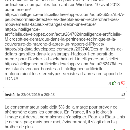
ordinateurs-compatibles-tournant-sur-Windows-10-avril-2018-
ou-anterieure/
https://intelligence-artificielle.developpez.com/actu/266957/L-IA-
peut-desormais-detecter-les-deepfakes-en-recherchant-des-
mouvements-faciaux-etranges-selon-une-etude/
https://intelligence-
artificielle.developpez.com/actu/264782/Intelligence-artificielle-
Microsoft-se-demarque-dans-la-pertinence-technique-et-la-
couverture-de-marche-d-apres-un-rapport-d-IPlytics/
https://big-data.developpez.com/actu/263740/Des-milliards-de-
dollars-gaspilles-dans-les-startups-Hadoop-il-en-serait-de-
meme-pour-Docker-la-blockchain-et-l-intelligence-artificielle/
https://intelligence-artificielle.developpez.com/actu/262476/Les-
assistants-vocaux-boostes-a-l-intelligence-artificielle-
renforceraient-les-stereotypes-sexistes-d-apres-un-rapport-de-
l-ONU/
8
0
Invité
,
le 23/06/2019 à 20h43
#2
Le consommateur paie déjà 5% de la marge pour prévoir ce
phénomène dans les comptes. En France, il y a le droit à
l'image qui devrait normalement s'appliquer. Pour les Etats-Unis
je ne sais pas; mais pour moi, évidemment, il s'agit d'un big
brother de plus.