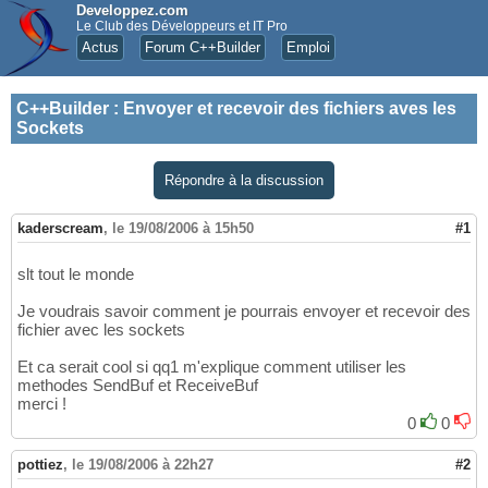
Developpez.com
Le Club des Développeurs et IT Pro
Actus
Forum C++Builder
Emploi
C++Builder
:
Envoyer et recevoir des fichiers aves les
Sockets
Répondre à la discussion
kaderscream
,
le 19/08/2006 à 15h50
#1
slt tout le monde
Je voudrais savoir comment je pourrais envoyer et recevoir des
fichier avec les sockets
Et ca serait cool si qq1 m'explique comment utiliser les
methodes SendBuf et ReceiveBuf
merci !
0
0
pottiez
,
le 19/08/2006 à 22h27
#2