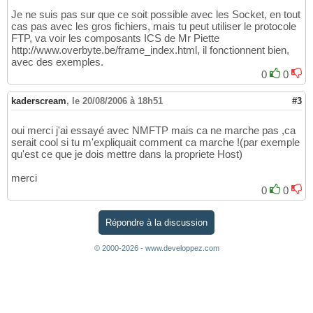
Je ne suis pas sur que ce soit possible avec les Socket, en tout
cas pas avec les gros fichiers, mais tu peut utiliser le protocole
FTP, va voir les composants ICS de Mr Piette
http://www.overbyte.be/frame_index.html, il fonctionnent bien,
avec des exemples.
0
0
kaderscream
,
le 20/08/2006 à 18h51
#3
oui merci j'ai essayé avec NMFTP mais ca ne marche pas ,ca
serait cool si tu m'expliquait comment ca marche !(par exemple
qu'est ce que je dois mettre dans la propriete Host)
merci
0
0
Répondre à la discussion
© 2000-2026 - www.developpez.com