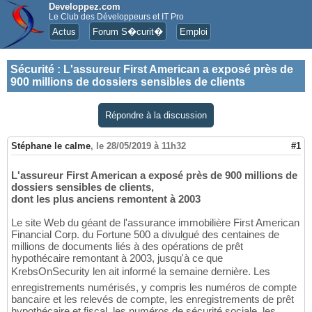
Developpez.com
Le Club des Développeurs et IT Pro
Actus
Forum S�curit�
Emploi
Sécurité
:
L'assureur First American a exposé près de
900 millions de dossiers sensibles de clients
Répondre à la discussion
Stéphane le calme
,
le 28/05/2019 à 11h32
#1
L'assureur First American a exposé près de 900 millions de
dossiers sensibles de clients,
dont les plus anciens remontent à 2003
Le site Web du géant de l'assurance immobilière First American
Financial Corp. du Fortune 500 a divulgué des centaines de
millions de documents liés à des opérations de prêt
hypothécaire remontant à 2003, jusqu'à ce que
KrebsOnSecurity len ait informé la semaine dernière. Les
enregistrements numérisés, y compris les numéros de compte
bancaire et les relevés de compte, les enregistrements de prêt
hypothécaire et fiscal, les numéros de sécurité sociale, les