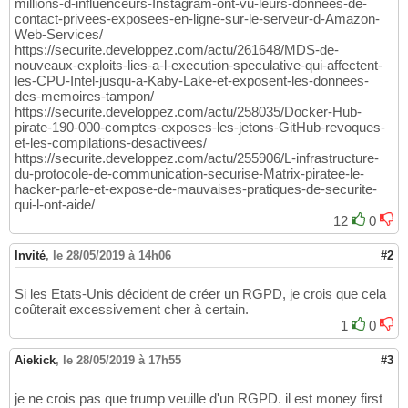
millions-d-influenceurs-Instagram-ont-vu-leurs-donnees-de-
contact-privees-exposees-en-ligne-sur-le-serveur-d-Amazon-
Web-Services/
https://securite.developpez.com/actu/261648/MDS-de-
nouveaux-exploits-lies-a-l-execution-speculative-qui-affectent-
les-CPU-Intel-jusqu-a-Kaby-Lake-et-exposent-les-donnees-
des-memoires-tampon/
https://securite.developpez.com/actu/258035/Docker-Hub-
pirate-190-000-comptes-exposes-les-jetons-GitHub-revoques-
et-les-compilations-desactivees/
https://securite.developpez.com/actu/255906/L-infrastructure-
du-protocole-de-communication-securise-Matrix-piratee-le-
hacker-parle-et-expose-de-mauvaises-pratiques-de-securite-
qui-l-ont-aide/
12
0
Invité
,
le 28/05/2019 à 14h06
#2
Si les Etats-Unis décident de créer un RGPD, je crois que cela
coûterait excessivement cher à certain.
1
0
Aiekick
,
le 28/05/2019 à 17h55
#3
je ne crois pas que trump veuille d'un RGPD. il est money first