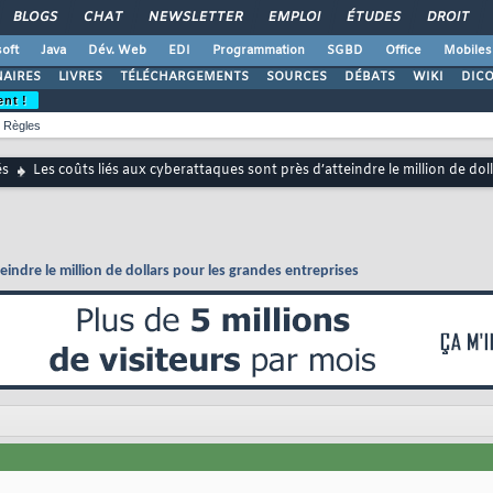
BLOGS
CHAT
NEWSLETTER
EMPLOI
ÉTUDES
DROIT
oft
Java
Dév. Web
EDI
Programmation
SGBD
Office
Mobiles
AIRES
LIVRES
TÉLÉCHARGEMENTS
SOURCES
DÉBATS
WIKI
DIC
ent !
Règles
és
Les coûts liés aux cyberattaques sont près d’atteindre le million de dol
eindre le million de dollars pour les grandes entreprises