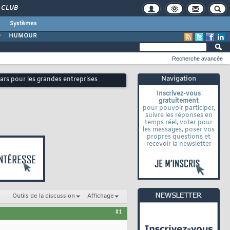
CLUB
Systèmes
O
HUMOUR
Recherche avancée
Navigation
lars pour les grandes entreprises
Inscrivez-vous
gratuitement
pour pouvoir participer,
suivre les réponses en
temps réel, voter pour
les messages, poser vos
propres questions et
recevoir la newsletter
Outils de la discussion
Affichage
#1