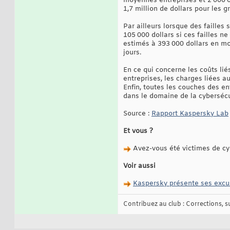
moyennes entreprises et 2 000 0
1,7 million de dollars pour les g
Par ailleurs lorsque des faille
105 000 dollars si ces failles 
estimés à 393 000 dollars en moy
jours.
En ce qui concerne les coûts lié
entreprises, les charges liées a
Enfin, toutes les couches des en
dans le domaine de la cybersécu
Source :
Rapport Kaspersky Lab
Et vous ?
Avez-vous été victimes de cyb
Voir aussi
Kaspersky présente ses excus
Contribuez au club : Corrections, sug