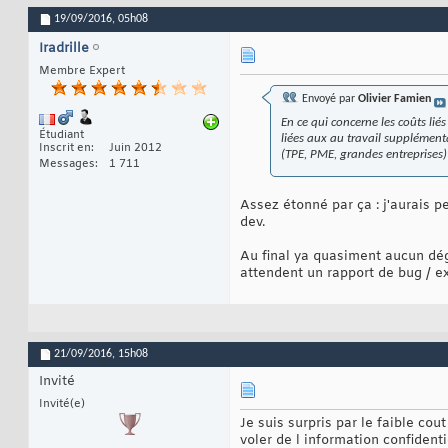
19/09/2016,
05h08
Iradrille
Membre Expert
Envoyé par
Olivier Famien
En ce qui concerne les coûts lié
Étudiant
liées aux au travail supplémenta
Inscrit en
Juin 2012
(TPE, PME, grandes entreprises) 
Messages
1 711
Assez étonné par ça : j'aurais 
dev.
Au final ya quasiment aucun dégâ
attendent un rapport de bug / ex
21/09/2016,
15h08
Invité
Invité(e)
Je suis surpris par le faible co
voler de l information confident