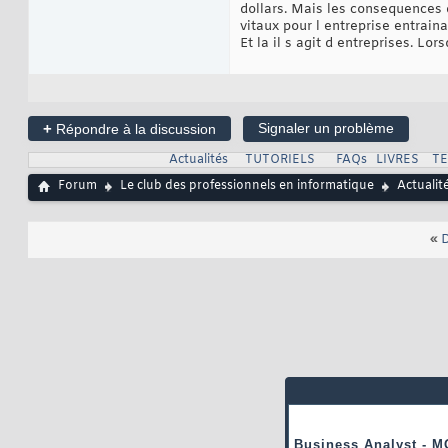
dollars. Mais les consequences 
vitaux pour l entreprise entraina
Et la il s agit d entreprises. L
+
Signaler un problème
Répondre à la discussion
Actualités
TUTORIELS
FAQs
LIVRES
T
Forum
Le club des professionnels en informatique
Actualit
«
D
Business Analyst - M