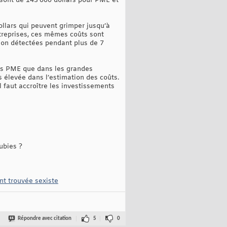
 sont de 143 000 dollars pour PME et
ollars qui peuvent grimper jusqu’à
ntreprises, ces mêmes coûts sont
 non détectées pendant plus de 7
 les PME que dans les grandes
s élevée dans l’estimation des coûts.
l faut accroître les investissements
ubies ?
nt trouvée sexiste
Répondre avec citation
5
0