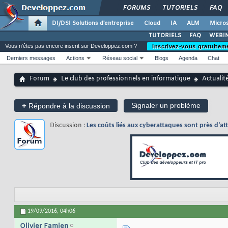
FORUMS
TUTORIELS
FAQ
DI/DSI Solutions d'entreprise
Cloud
IA
ALM
Micros
TUTORIELS
FAQ
WEBIN
Vous n'êtes pas encore inscrit sur Developpez.com ?
Inscrivez-vous gratuitem
Derniers messages
Actions
Réseau social
Blogs
Agenda
Chat
Forum
Le club des professionnels en informatique
Actualit
+
Signaler un problème
Répondre à la discussion
Discussion :
Les coûts liés aux cyberattaques sont près d’att
19/09/2016,
04h06
Olivier Famien