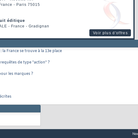
 France - Paris 75015
uit éditique
ALE
- France - Gradignan
Voir plus d'offres
la France se trouve à la 13e place
 requêtes de type "action" ?
 pour les marques ?
écrites
Nou