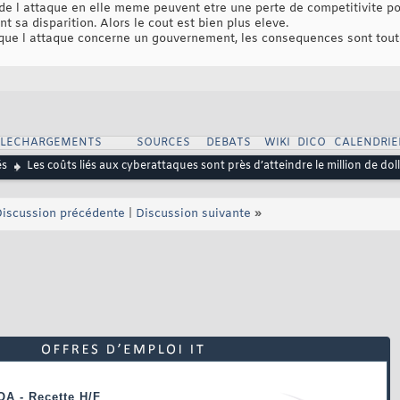
de l attaque en elle meme peuvent etre une perte de competitivite pou
nt sa disparition. Alors le cout est bien plus eleve.
orsque l attaque concerne un gouvernement, les consequences sont tout
ELECHARGEMENTS
SOURCES
DEBATS
WIKI
DICO
CALENDRIE
és
Les coûts liés aux cyberattaques sont près d’atteindre le million de dol
iscussion précédente
|
Discussion suivante
»
OA - Recette H/F