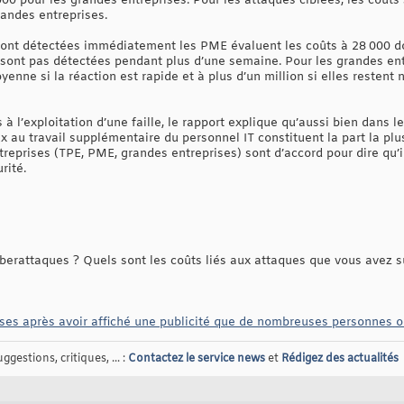
00 pour les grandes entreprises. Pour les attaques ciblées, les coûts
randes entreprises.
s sont détectées immédiatement les PME évaluent les coûts à 28 000 d
ne sont pas détectées pendant plus d’une semaine. Pour les grandes e
enne si la réaction est rapide et à plus d’un million si elles restent
s à l’exploitation d’une faille, le rapport explique qu’aussi bien dans
ux au travail supplémentaire du personnel IT constituent la part la plu
treprises (TPE, PME, grandes entreprises) sont d’accord pour dire qu’i
rité.
erattaques ? Quels sont les coûts liés aux attaques que vous avez s
es après avoir affiché une publicité que de nombreuses personnes o
gestions, critiques, ... :
Contactez le service news
et
Rédigez des actualités