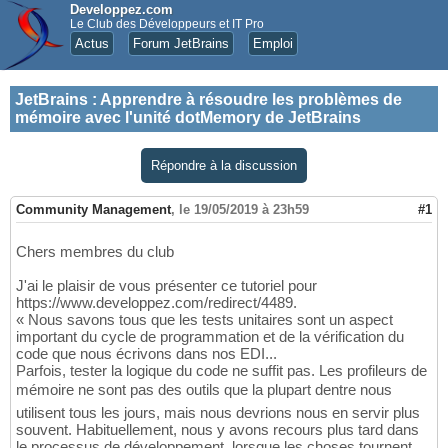
Developpez.com
Le Club des Développeurs et IT Pro
Actus
Forum JetBrains
Emploi
JetBrains
:
Apprendre à résoudre les problèmes de
mémoire avec l'unité dotMemory de JetBrains
Répondre à la discussion
Community Management
,
le 19/05/2019 à 23h59
#1
Chers membres du club
J'ai le plaisir de vous présenter ce tutoriel pour
https://www.developpez.com/redirect/4489.
« Nous savons tous que les tests unitaires sont un aspect
important du cycle de programmation et de la vérification du
code que nous écrivons dans nos EDI...
Parfois, tester la logique du code ne suffit pas. Les profileurs de
mémoire ne sont pas des outils que la plupart dentre nous
utilisent tous les jours, mais nous devrions nous en servir plus
souvent. Habituellement, nous y avons recours plus tard dans
le processus de développement, lorsque les choses tournent