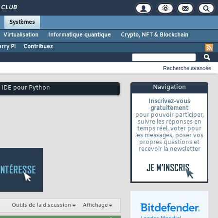
CLUB
Systèmes
Virtualisation
Informatique quantique
Crypto, NFT & Blockchain
rry Pi
Contribuez
Recherche avancée
Navigation
un IDE pour Python
Inscrivez-vous
gratuitement
pour pouvoir participer,
suivre les réponses en
temps réel, voter pour
les messages, poser vos
propres questions et
recevoir la newsletter
Outils de la discussion
Affichage