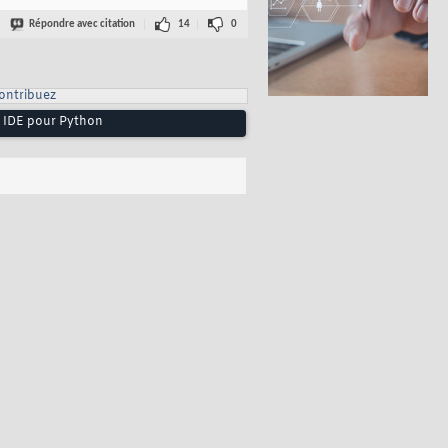
Répondre avec citation
14
0
ontribuez
un IDE pour Python