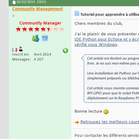
05/03/2019,
15h53
Community Management
Tutoriel pour apprendre à utili
Community Manager
Chers membres du club,
J'ai le plaisir de vous présenter
IDE Python pour Eclipse et y écr
vérifié sous Windows
.
Inscrit en
Avril 2014
Cet article est destiné au pro
Messages
4 207
livre. Je ne suis moi-même pas 
Une installation de Python sur l
simplement préparés ou téléchar
Cet article nous montre comment
RPi.GPIO pour que le script Pyth
déploiement sur le Raspberry Pi
Bonne lecture
.
Retrouvez les meilleurs cour
Pour contacter les différents services