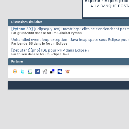
Experte / Expert prod
↳
LA BANQUE POST
Discussions similaires
[Python 3.X]
[Eclipse/PyDev] Docstrings : elles ne s'enclenchent pas 
Par grunt2000 dans le forum Général Python
Unhandled event loop exception - Java heap space sous Eclipse pou
Par bender86 dans le forum Eclipse
[Débutant][php] IDE pour PHP dans Eclipse ?
Par folsen dans le forum Eclipse Java
Partager