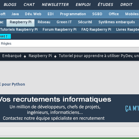
BLOGS
CHAT
NEWSLETTER
EMPLOI
ÉTUDES
DROIT
oft
Java
Dév. Web
EDI
Programmation
SGBD
Office
Mobiles
ac
Raspberry Pi
Réseau
Green IT
Sécurité
Systèmes embarqués
Tutoriels Raspberry Pi
Forum Raspberry Pi
FAQ Raspberry Pi
Livres Raspbe
ent !
Règles
Embarqué
Raspberry Pi
Tutoriel pour apprendre à utiliser PyDev, 
DE pour Python