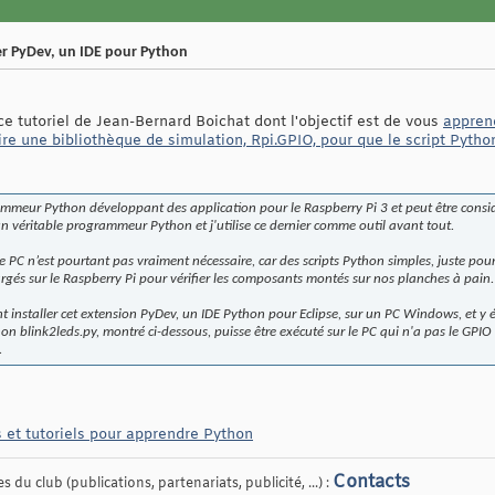
ser PyDev, un IDE pour Python
 ce tutoriel de Jean-Bernard Boichat dont l'objectif est de vous
apprend
ire une bibliothèque de simulation, Rpi.GPIO, pour que le script Pytho
grammeur Python développant des application pour le Raspberry Pi 3 et peut être co
un véritable programmeur Python et j'utilise ce dernier comme outil avant tout.
e PC n’est pourtant pas vraiment nécessaire, car des scripts Python simples, juste pour
gés sur le Raspberry Pi pour vérifier les composants montés sur nos planches à pain.
 installer cet extension PyDev, un IDE Python pour Eclipse, sur un PC Windows, et y 
on blink2leds.py, montré ci-dessous, puisse être exécuté sur le PC qui n'a pas le GPIO
.
s et tutoriels pour apprendre Python
Contacts
 du club (publications, partenariats, publicité, ...) :