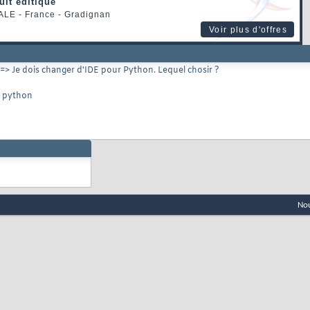
uit éditique
ALE
- France - Gradignan
Voir plus d'offres
==> Je dois changer d'IDE pour Python. Lequel chosir ?
r python
Nou