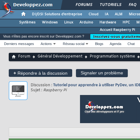
FORUMS
TUTORIELS
FAQ
DI/DSI Solutions d'entreprise
Cloud
IA
ALM
Micros
Systèmes
Windows
Linux
Arduino
Hardware
HPC
M
Accueil Raspberry Pi
Vous n'êtes pas encore inscrit sur Developpez.com ?
Inscrivez-vous gratuitem
Derniers messages
Actions
Réseau social
Blogs
Agenda
Chat
Forum
Général Développement
Programmation système
+
Signaler un problème
Répondre à la discussion
Discussion :
Tutoriel pour apprendre à utiliser PyDev, un I
Sujet :
Raspberry Pi