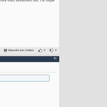
élioré mais seulement vbs. J'ai loupé
Répondre avec citation
0
0
#5