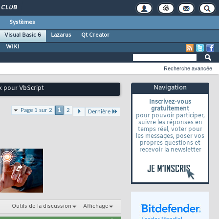
CLUB
Systèmes
Visual Basic 6
Lazarus
Qt Creator
WIKI
Recherche avancée
Navigation
x pour VbScript
Inscrivez-vous
gratuitement
Page 1 sur 2
1
2
Dernière
pour pouvoir participer,
suivre les réponses en
temps réel, voter pour
les messages, poser vos
propres questions et
recevoir la newsletter
Outils de la discussion
Affichage