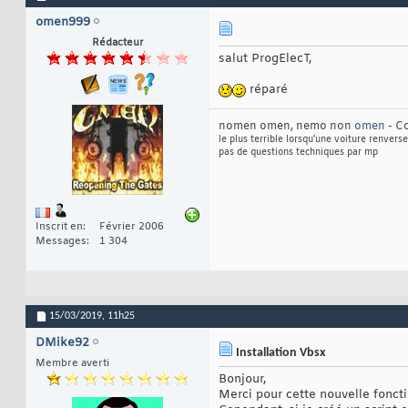
omen999
Rédacteur
salut ProgElecT,
réparé
nomen omen, nemo non
omen
- Co
le plus terrible lorsqu'une voiture renverse
pas de questions techniques par mp
Inscrit en
Février 2006
Messages
1 304
15/03/2019,
11h25
DMike92
Installation Vbsx
Membre averti
Bonjour,
Merci pour cette nouvelle foncti