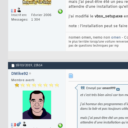
mais j'ai peut-être été un peu r
attendre d'une installation qu'e
Inscrit en
Février 2006
j'ai modifié le
vbsx_setup.exe
en 
Messages
1 304
note : l'installation peut se fai
nomen omen, nemo non
omen
- Co
le plus terrible lorsqu'une voiture renverse
pas de questions techniques par mp
18/03/2019,
23h14
DMike92
Membre averti
Envoyé par
omen999
et c'est très bien ainsi car ton
j'ai horreur des programmes d'i
dans la bdr et pas toujours uti
mais j'ai peut-être été un peu re
attendre d'une installation qu'