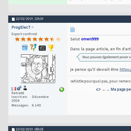
22/02/2019,
22h39
ProgElecT
Expert confirmé
Salut
omen999
Dans la page article, en fin d'ar
Vous pouvez également poser vos
je pense qu'il devrait être
https
:whistle:pourquoi pas, pour remerci
saut de ligne
OOOOOOOOO
👉 → → Ma page pe
Retraité
Inscrit en
Décembre
2004
Messages
6 140
23/02/2019,
08h58