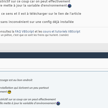
estrictif sur ce coup car on peut effectivement
lle mette à jour la variable d'environnement
ce sens et il est à télécharger sur le lien de l'article
re sans inconvénient sur une config déjà installée
nsultez la
FAQ VBScript
et les
cours et tutoriels VBScript
 un piéton, c'est que ce sont les freins qui hurlent. (ramón)
 message est au bon endroit
nstallation qui écrivent un peu partout
lement
strictif sur ce coup car on peut effectivement
elle mette à jour la variable d'environnement