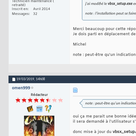
Technicien maintenance (
j'ai modifié le
vbsx_setup.exe
en
retraité)
Inscrit en
Avril 2014
note : l'installation peut se fai
Messages
32
Merci beaucoup pour cette répon
Je dois parti en déplacement dem
Michel
note : peut-être qu'un indication
19/03/2019,
14h08
omen999
Rédacteur
note : peut-être qu'un indicatio
oui ça me parait une bonne idé
il sera demandé à l'utilisateur 
donc mise à jour du
vbsx_setup.