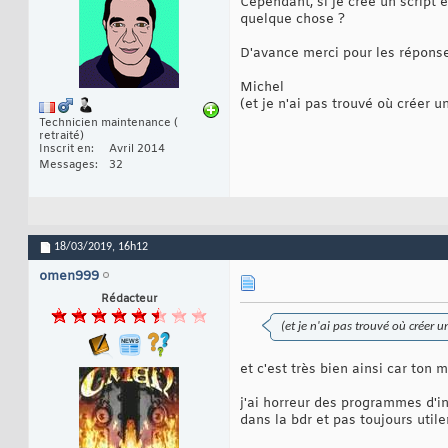
Cependant, si je créé un script 
quelque chose ?
D'avance merci pour les répons
Michel
(et je n'ai pas trouvé où créer un
Technicien maintenance (
retraité)
Inscrit en
Avril 2014
Messages
32
18/03/2019,
16h12
omen999
Rédacteur
(et je n'ai pas trouvé où créer u
et c'est très bien ainsi car ton
j'ai horreur des programmes d'in
dans la bdr et pas toujours uti