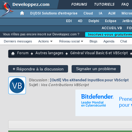
FORUMS
TUTORIELS
FAQ
DI/DSI Solutions d'entreprise
Cloud
IA
ALM
Micros
EDI
4D
Delphi
Eclipse
JetBr
ACCUEIL VB
FO
Vous n'êtes pas encore inscrit sur Developpez.com ?
Inscrivez-vous gratuitem
Derniers messages
Actions
Réseau social
Blogs
Agenda
Chat
Forum
Autres langages
Général Visual Basic 6 et VBScript
+
Signaler un problème
Répondre à la discussion
Discussion :
[Outil] Vbs eXtended InputBox pour VbScript
Sujet :
Vos Contributions VBScript