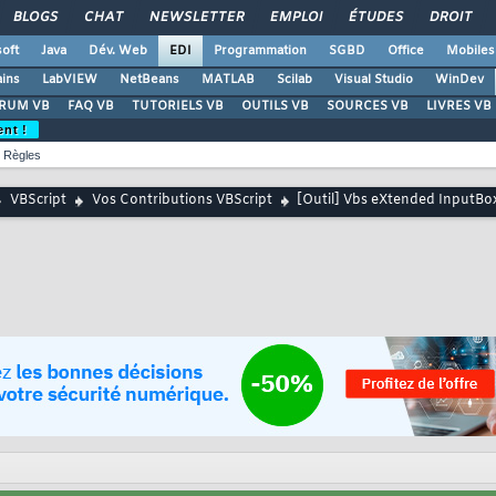
BLOGS
CHAT
NEWSLETTER
EMPLOI
ÉTUDES
DROIT
oft
Java
Dév. Web
EDI
Programmation
SGBD
Office
Mobiles
ains
LabVIEW
NetBeans
MATLAB
Scilab
Visual Studio
WinDev
RUM VB
FAQ VB
TUTORIELS VB
OUTILS VB
SOURCES VB
LIVRES VB
ent !
Règles
VBScript
Vos Contributions VBScript
[Outil] Vbs eXtended InputBo