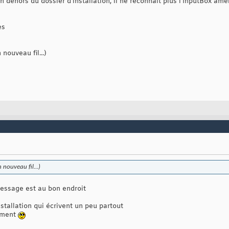
en dehors du dossier d'installation, il ne reconnait plus l'InputBox am
es
 nouveau fil...)
n nouveau fil...)
 message est au bon endroit
stallation qui écrivent un peu partout
lement