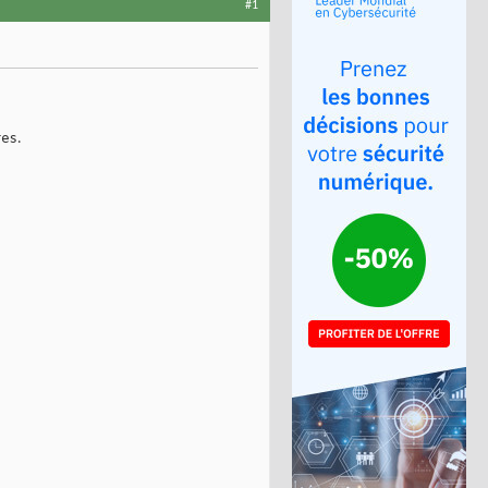
#1
es.