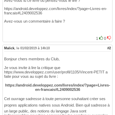
Avez-vous lu ce livre ou pensez-vous le lire ?
https://android.developpez.com/livres/index/?page=Livres-en-
francais#L2409002536
Avez-vous un commentaire à faire ?
1
0
Malick
,
le 01/02/2019 à 14h10
#2
Bonjour chers membres du Club,
Je vous invite à lire la critique que
https://www.developpez.com/user/profil/1105/Vincent-PETIT a
faite pour vous au sujet du livre :
https://android.developpez.com/livres/index/?page=Livres-
en-francais#L2409002536
Cet ouvrage sadresse à toute personne souhaitant créer ses
propres applications natives sous Android. Bien quil sadresse à
un large public, des notions du langage Java sont