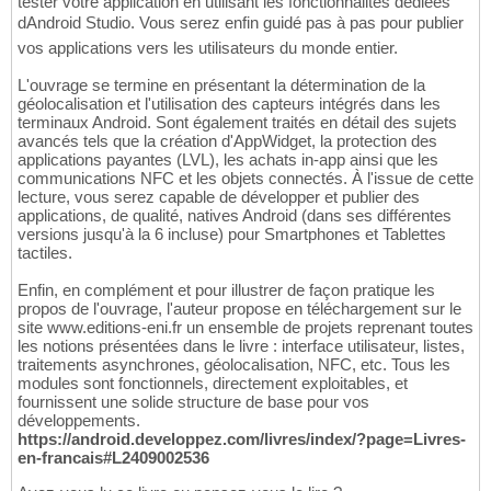
tester votre application en utilisant les fonctionnalités dédiées
dAndroid Studio. Vous serez enfin guidé pas à pas pour publier
vos applications vers les utilisateurs du monde entier.
L'ouvrage se termine en présentant la détermination de la
géolocalisation et l'utilisation des capteurs intégrés dans les
terminaux Android. Sont également traités en détail des sujets
avancés tels que la création d'AppWidget, la protection des
applications payantes (LVL), les achats in-app ainsi que les
communications NFC et les objets connectés. À l'issue de cette
lecture, vous serez capable de développer et publier des
applications, de qualité, natives Android (dans ses différentes
versions jusqu'à la 6 incluse) pour Smartphones et Tablettes
tactiles.
Enfin, en complément et pour illustrer de façon pratique les
propos de l'ouvrage, l'auteur propose en téléchargement sur le
site www.editions-eni.fr un ensemble de projets reprenant toutes
les notions présentées dans le livre : interface utilisateur, listes,
traitements asynchrones, géolocalisation, NFC, etc. Tous les
modules sont fonctionnels, directement exploitables, et
fournissent une solide structure de base pour vos
développements.
https://android.developpez.com/livres/index/?page=Livres-
en-francais#L2409002536