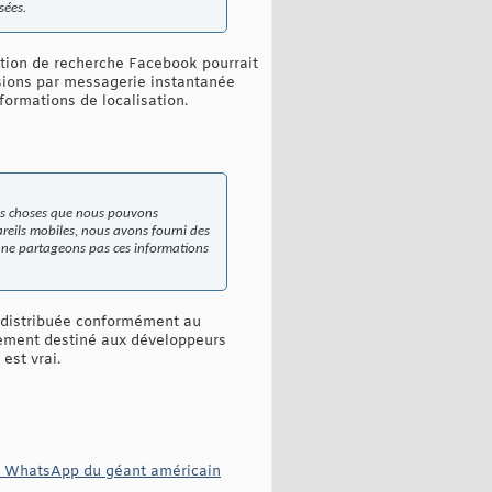
sées.
cation de recherche Facebook pourrait
sions par messagerie instantanée
formations de localisation.
les choses que nous pouvons
reils mobiles, nous avons fourni des
us ne partageons pas ces informations
té distribuée conformément au
lement destiné aux développeurs
est vrai.
 et WhatsApp du géant américain