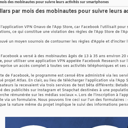
mois des mobinautes pour suivre leurs activités sur smartphones
lars par mois des mobinautes pour suivre leurs ac
’application VPN Onavo de l'App Store, car Facebook l'utilisait pour su
tions, ce qui constitue une violation des règles de l'App Store de l'Ap
uvé un moyen sournois de contourner les règles d'Apple et d'inciter l
 Facebook a versé à des mobinautes âgés de 13 à 35 ans environ 20 d
age, pour utiliser une application VPN appelée Facebook Research sur 
ntreprise un accès complet à toutes ses activités téléphoniques et ses 
cte de Facebook, le programme est censé être administré via les serv
 projet Atlas. En clair, au lieu de télécharger l'application via l'App
lisateurs la recevaient via trois services de test bêta différents: Beta
usé des publicités sur Instagram et Snapchat destinées à une populatio
erche rémunérée sur les médias sociaux ». Lors de l'inscription à l'app
e via un formulaire. Nous pouvons lire ceci sur l'un des formulaires :
ue la nature même du projet implique le suivi des informations person