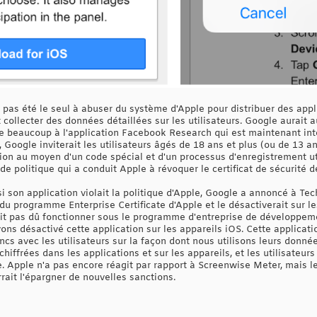
t pas été le seul à abuser du système d'Apple pour distribuer des ap
t collecter des données détaillées sur les utilisateurs. Google aurait
 beaucoup à l'application Facebook Research qui est maintenant int
 Google inviterait les utilisateurs âgés de 18 ans et plus (ou de 13 ans
tion au moyen d'un code spécial et d'un processus d'enregistrement util
de politique qui a conduit Apple à révoquer le certificat de sécurité 
 son application violait la politique d'Apple, Google a annoncé à Tec
 programme Enterprise Certificate d'Apple et le désactiverait sur les
t pas dû fonctionner sous le programme d'entreprise de développement
s désactivé cette application sur les appareils iOS. Cette applicatio
ncs avec les utilisateurs sur la façon dont nous utilisons leurs donné
iffrées dans les applications et sur les appareils, et les utilisateu
. Apple n'a pas encore réagit par rapport à Screenwise Meter, mais 
rait l'épargner de nouvelles sanctions.