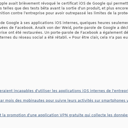
ple avait brièvement révoqué le certificat iOS de Google qui permetta
 telles que des tests bêta avant la sortie d'un produit, et plus encore.
tion contre l'entreprise pour avoir outrepassé les limites de la protec
ès de Google à ses applications iOS internes, quelques heures seulemen
ivées de Facebook. Anaik von der Weid, porte-parole de Google a décla
prise ont été restaurées. Un porte-parole de Facebook a également déc
ernes du réseau social a été rétabli. « Pour être clair, cela n'a pas e
ient incapables d'utiliser les applications iOS internes de l'entrep
ar mois des mobinautes pour suivre leurs activités sur smartphones 
t la promotion d'une application VPN gratuite qui collecte les donnée