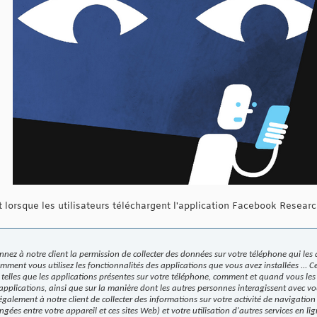
t lorsque les utilisateurs téléchargent l'application Facebook Resear
 donnez à notre client la permission de collecter des données sur votre téléphone qui 
mment vous utilisez les fonctionnalités des applications que vous avez installées ... Ce
s telles que les applications présentes sur votre téléphone, comment et quand vous les 
 applications, ainsi que sur la manière dont les autres personnes interagissent avec v
alement à notre client de collecter des informations sur votre activité de navigation 
gées entre votre appareil et ces sites Web) et votre utilisation d'autres services en lig