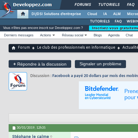
FORUMS
TUTORIELS
FAQ
DI/DSI Solutions d'entreprise
Cloud
IA
ALM
Micros
TUTORIELS
FAQ
WEBIN
Vous n'êtes pas encore inscrit sur Developpez.com ?
Inscrivez-vous gratuitem
Derniers messages
Actions
Réseau social
Blogs
Agenda
Chat
Forum
Le club des professionnels en informatique
Actualit
+
Signaler un problème
Répondre à la discussion
Discussion :
Facebook a payé 20 dollars par mois des mobin
30/01/2019,
12h35
Stéphane le calme