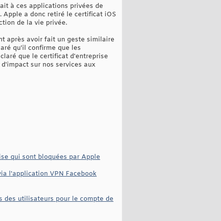
it à ces applications privées de
 Apple a donc retiré le certificat iOS
tion de la vie privée.
t après avoir fait un geste similaire
ré qu'il confirme que les
laré que le certificat d'entreprise
u d'impact sur nos services aux
rise qui sont bloquées par Apple
via l'application VPN Facebook
s des utilisateurs pour le compte de