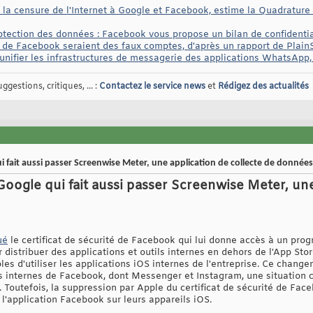
 la censure de l'Internet à Google et Facebook, estime la Quadrature 
tection des données : Facebook vous propose un bilan de confidential
s de Facebook seraient des faux comptes, d'après un rapport de Plain
unifier les infrastructures de messagerie des applications WhatsAp
gestions, critiques, ... :
Contactez le service news
et
Rédigez des actualités
 fait aussi passer Screenwise Meter, une application de collecte de données
Google qui fait aussi passer Screenwise Meter, une
ué
le certificat de sécurité de Facebook qui lui donne accès à un prog
r distribuer des applications et outils internes en dehors de l'App Sto
s d'utiliser les applications iOS internes de l'entreprise. Ce changem
 internes de Facebook, dont Messenger et Instagram, une situation c
Toutefois, la suppression par Apple du certificat de sécurité de Face
r l'application Facebook sur leurs appareils iOS.