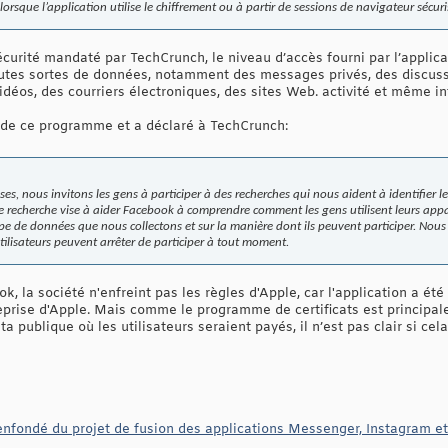
orsque l’application utilise le chiffrement ou à partir de sessions de navigateur sécuri
sécurité mandaté par TechCrunch, le niveau d’accès fourni par l’appli
toutes sortes de données, notamment des messages privés, des discus
déos, des courriers électroniques, des sites Web. activité et même in
 de ce programme et a déclaré à TechCrunch:
, nous invitons les gens à participer à des recherches qui nous aident à identifier 
e recherche vise à aider Facebook à comprendre comment les gens utilisent leurs appa
type de données que nous collectons et sur la manière dont ils peuvent participer. No
tilisateurs peuvent arrêter de participer à tout moment.
k, la société n'enfreint pas les règles d'Apple, car l'application a é
eprise d'Apple. Mais comme le programme de certificats est principa
a publique où les utilisateurs seraient payés, il n’est pas clair si cela 
 bienfondé du projet de fusion des applications Messenger, Instagram