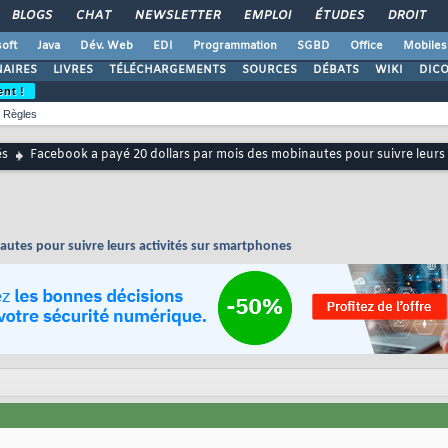
BLOGS
CHAT
NEWSLETTER
EMPLOI
ÉTUDES
DROIT
oft
Java
Dév. Web
EDI
Programmation
SGBD
Office
Mobiles
AIRES
LIVRES
TÉLÉCHARGEMENTS
SOURCES
DÉBATS
WIKI
DIC
ent !
Règles
és
Facebook a payé 20 dollars par mois des mobinautes pour suivre leurs
autes pour suivre leurs activités sur smartphones