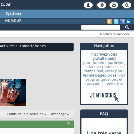
CLUB
Systèmes
O
HUMOUR
Recherche avancée
Navigation
 activités sur smartphones
Inscrivez-vous
gratuitement
pour pouvoir participer,
suivre les réponses en
temps réel, voter pour
les messages, poser vos
propres questions et
recevoir la newsletter
Outils de la discussion
Affichage
#1