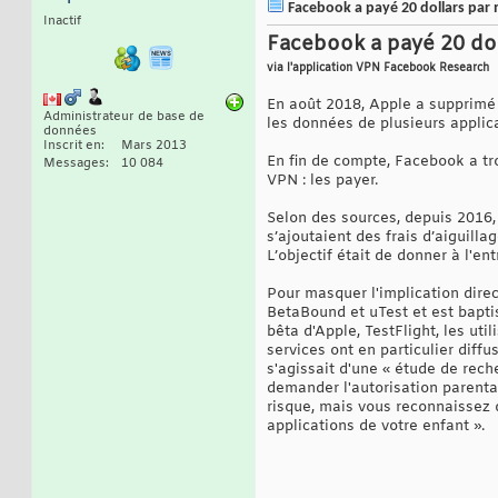
Facebook a payé 20 dollars par 
Inactif
Facebook a payé 20 dol
via l'application VPN Facebook Research
En août 2018, Apple a supprimé l
Administrateur de base de
les données de plusieurs applica
données
Inscrit en
Mars 2013
En fin de compte, Facebook a tro
Messages
10 084
VPN : les payer.
Selon des sources, depuis 2016,
s’ajoutaient des frais d’aiguill
L’objectif était de donner à l'e
Pour masquer l'implication dire
BetaBound et uTest et est baptisé
bêta d'Apple, TestFlight, les uti
services ont en particulier diff
s'agissait d'une « étude de rech
demander l'autorisation parental
risque, mais vous reconnaissez q
applications de votre enfant ».