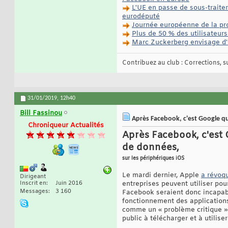
L'UE en passe de sous-traiter
eurodéputé
Journée européenne de la pro
Plus de 50 % des utilisateur
Marc Zuckerberg envisage d'
Contribuez au club : Corrections, sug
31/01/2019,
12h40
Bill Fassinou
Après Facebook, c'est Google qui
Chroniqueur Actualités
Après Facebook, c'est 
de données,
sur les périphériques iOS
Le mardi dernier, Apple
a révoq
Dirigeant
Inscrit en
Juin 2016
entreprises peuvent utiliser pou
Messages
3 160
Facebook seraient donc incapable
fonctionnement des applications
comme un « problème critique ». 
public à télécharger et à utilise