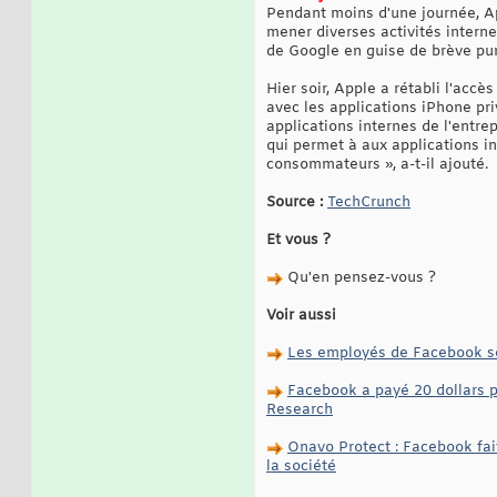
Pendant moins d'une journée, Ap
mener diverses activités internes
de Google en guise de brève puni
Hier soir, Apple a rétabli l'acc
avec les applications iPhone pr
applications internes de l'entre
qui permet à aux applications int
consommateurs », a-t-il ajouté.
Source :
TechCrunch
Et vous ?
Qu'en pensez-vous ?
Voir aussi
Les employés de Facebook sera
Facebook a payé 20 dollars p
Research
Onavo Protect : Facebook fai
la société