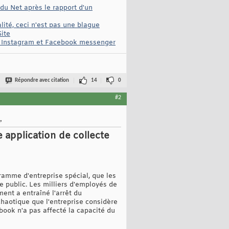
du Net après le rapport d'un
ité, ceci n'est pas une blague
Site
p, Instagram et Facebook messenger
Répondre avec citation
14
0
#2
,
 application de collecte
ramme d'entreprise spécial, que les
re public. Les milliers d'employés de
ent a entraîné l'arrêt du
haotique que l'entreprise considère
book n'a pas affecté la capacité du