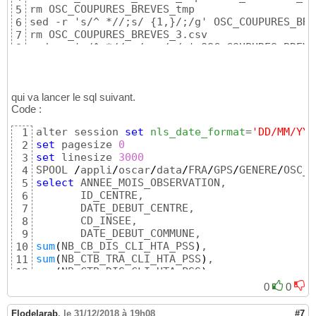
rm OSC_COUPURES_BREVES_tmp

5
sed -r 's/^ *//;s/ {1,}/;/g' OSC_COUPURES_BRE
6
rm OSC_COUPURES_BREVES_3.csv

7
sed -r 's/^ *//;s/ ;:/ /g' OSC_COUPURES_BREVE
8
qui va lancer le sql suivant.
Code :
alter session 
set
nls_date_format
=
'DD/MM/YYY
1
set
 pagesize 
0
2
set
 linesize 
3000
3
SPOOL 
/
appli
/
oscar
/
data
/
FRA
/
GPS
/
GENERE
/
4
select
 ANNEE_MOIS_OBSERVATION,

5
       ID_CENTRE,

6
       DATE_DEBUT_CENTRE,

7
       CD_INSEE,

8
9
sum
(
NB_CB_DIS_CLI_HTA_PSS
)
10
sum
(
NB_CTB_TRA_CLI_HTA_PSS
)
11
sum
(
NB_CTB_DIS_CLI_HTA_PSS
)
12
sum
(
NB_CB_TRA_CLI_HTA
)
13
0
0
sum
(
NB_CB_DIS_CLI_HTA
)
14
sum
(
NB_CTB_TRA_CLI_HTA
)
15
Flodelarab
,
le 31/12/2018 à 19h08
#7