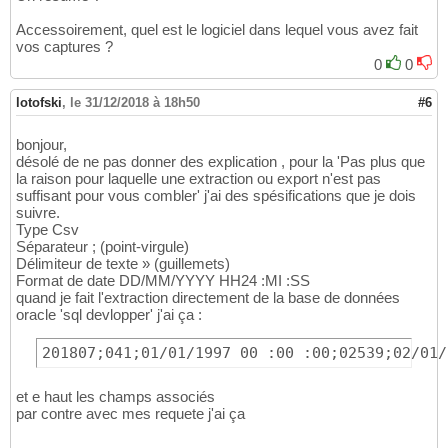
Accessoirement, quel est le logiciel dans lequel vous avez fait
vos captures ?
0
0
lotofski
,
le 31/12/2018 à 18h50
#6
bonjour,
désolé de ne pas donner des explication , pour la 'Pas plus que
la raison pour laquelle une extraction ou export n'est pas
suffisant pour vous combler' j'ai des spésifications que je dois
suivre.
Type Csv
Séparateur ; (point-virgule)
Délimiteur de texte » (guillemets)
Format de date DD/MM/YYYY HH24 :MI :SS
quand je fait l'extraction directement de la base de données
oracle 'sql devlopper' j'ai ça :
201807;041;01/01/1997 00 :00 :00;02539;02/01/
et e haut les champs associés
par contre avec mes requete j'ai ça