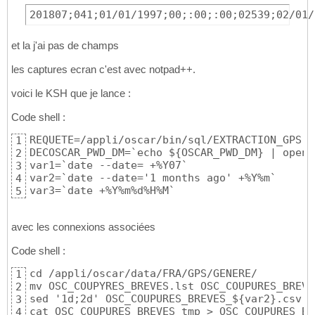
201807;041;01/01/1997;00;:00;:00;02539;02/01/
et la j'ai pas de champs
les captures ecran c'est avec notpad++.
voici le KSH que je lance :
Code shell :
REQUETE=/appli/oscar/bin/sql/EXTRACTION_GPS.sq
1
DECOSCAR_PWD_DM=`echo ${OSCAR_PWD_DM} | opens
2
var1=`date --date= +%Y07`

3
var2=`date --date='1 months ago' +%Y%m`

4
var3=`date +%Y%m%d%H%M`
5
avec les connexions associées
Code shell :
cd /appli/oscar/data/FRA/GPS/GENERE/

1
mv OSC_COUPYRES_BREVES.lst OSC_COUPURES_BREVE
2
sed '1d;2d' OSC_COUPURES_BREVES_${var2}.csv >
3
cat OSC_COUPURES_BREVES_tmp > OSC_COUPURES_BR
4