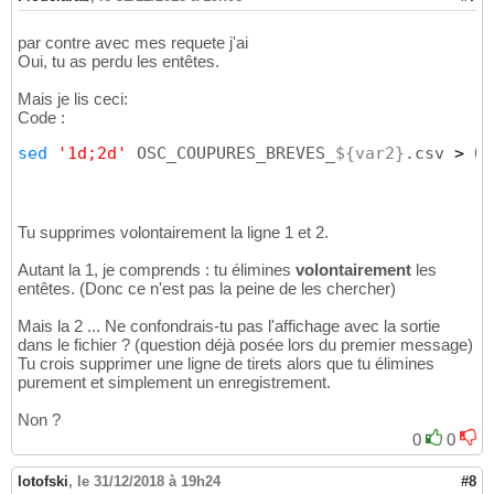
sum
(
NB_CTB_DIS_CLI_HTA
)
16
sum
(
NB_CB_TRA_CLI_BT
)
17
par contre avec mes requete j'ai
sum
(
NB_CB_DIS_CLI_BT
)
18
Oui, tu as perdu les entêtes.
sum
(
NB_CTB_TRA_CLI_BT
)
19
sum
(
NB_CTB_DIS_CLI_BT
)
20
Mais je lis ceci:
from OSCAR_DM.DM_COUPURE_BREVE_F

21
Code :
where ANNEE_MOIS_OBSERVATION between 
&
1
 and 
22
--and
 cd_insee 
<>
'-1'
23
sed
'1d;2d'
 OSC_COUPURES_BREVES_
${var2}
.csv 
>
 OS
group by ANNEE_MOIS_OBSERVATION,

24
       ID_CENTRE,

25
       DATE_DEBUT_CENTRE,

26
       CD_INSEE,

27
Tu supprimes volontairement la ligne 1 et 2.
       DATE_DEBUT_COMMUNE;

28
SPOOL OFF
29
Autant la 1, je comprends : tu élimines
volontairement
les
entêtes. (Donc ce n'est pas la peine de les chercher)
Mais la 2 ... Ne confondrais-tu pas l'affichage avec la sortie
dans le fichier ? (question déjà posée lors du premier message)
Tu crois supprimer une ligne de tirets alors que tu élimines
purement et simplement un enregistrement.
Non ?
0
0
lotofski
,
le 31/12/2018 à 19h24
#8