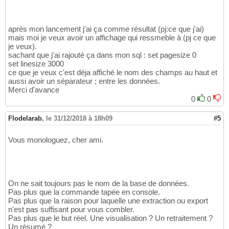
aprés mon lancement j'ai ça comme résultat (pj:ce que j'ai)
mais moi je veux avoir un affichage qui ressmeble à (pj ce que
je veux).
sachant que j'ai rajouté ça dans mon sql : set pagesize 0
set linesize 3000
ce que je veux c'est déja affiché le nom des champs au haut et
aussi avoir un séparateur ; entre les données.
Merci d'avance
0
0
Flodelarab
,
le 31/12/2018 à 18h09
#5
Vous monologuez, cher ami.
On ne sait toujours pas le nom de la base de données.
Pas plus que la commande tapée en console.
Pas plus que la raison pour laquelle une extraction ou export
n'est pas suffisant pour vous combler.
Pas plus que le but réel. Une visualisation ? Un retraitement ?
Un résumé ?