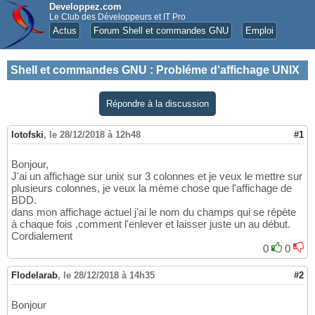
Developpez.com
Le Club des Développeurs et IT Pro
Actus
Forum Shell et commandes GNU
Emploi
Shell et commandes GNU
:
Probléme d'affichage UNIX
Répondre à la discussion
lotofski
,
le 28/12/2018 à 12h48
#1
Bonjour,
J'ai un affichage sur unix sur 3 colonnes et je veux le mettre sur
plusieurs colonnes, je veux la mème chose que l'affichage de
BDD.
dans mon affichage actuel j'ai le nom du champs qui se répète
à chaque fois ,comment l'enlever et laisser juste un au début.
Cordialement
0
0
Flodelarab
,
le 28/12/2018 à 14h35
#2
Bonjour