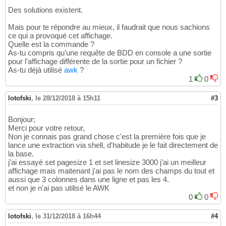
Des solutions existent.
Mais pour te répondre au mieux, il faudrait que nous sachions
ce qui a provoqué cet affichage.
Quelle est la commande ?
As-tu compris qu'une requête de BDD en console a une sortie
pour l'affichage différente de la sortie pour un fichier ?
As-tu déjà utilisé
awk
?
1
0
lotofski
,
le 28/12/2018 à 15h11
#3
Bonjour;
Merci pour votre retour,
Non je connais pas grand chose c'est la première fois que je
lance une extraction via shell, d'habitude je le fait directement de
la base.
j'ai essayé set pagesize 1 et set linesize 3000 j'ai un meilleur
affichage mais maitenant j'ai pas le nom des champs du tout et
aussi que 3 colonnes dans une ligne et pas les 4.
et non je n'ai pas utilisé le AWK
0
0
lotofski
,
le 31/12/2018 à 16h44
#4