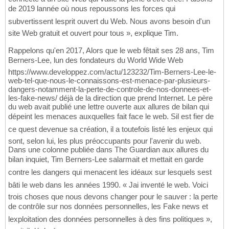
de 2019 lannée où nous repoussons les forces qui
subvertissent lesprit ouvert du Web. Nous avons besoin d'un
site Web gratuit et ouvert pour tous », explique Tim.
Rappelons qu'en 2017, Alors que le web fêtait ses 28 ans, Tim
Berners-Lee, lun des fondateurs du World Wide Web
https://www.developpez.com/actu/123232/Tim-Berners-Lee-le-
web-tel-que-nous-le-connaissons-est-menace-par-plusieurs-
dangers-notamment-la-perte-de-controle-de-nos-donnees-et-
les-fake-news/ déjà de la direction que prend Internet. Le père
du web avait publié une lettre ouverte aux allures de bilan qui
dépeint les menaces auxquelles fait face le web. Sil est fier de
ce quest devenue sa création, il a toutefois listé les enjeux qui
sont, selon lui, les plus préoccupants pour l'avenir du web.
Dans une colonne publiée dans The Guardian aux allures du
bilan inquiet, Tim Berners-Lee salarmait et mettait en garde
contre les dangers qui menacent les idéaux sur lesquels sest
bâti le web dans les années 1990. « Jai inventé le web. Voici
trois choses que nous devons changer pour le sauver : la perte
de contrôle sur nos données personnelles, les Fake news et
lexploitation des données personnelles à des fins politiques »,