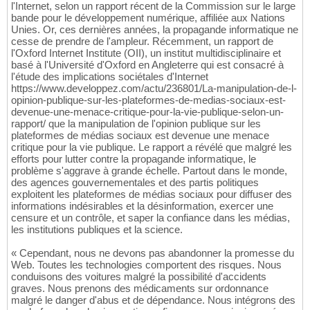
l'Internet, selon un rapport récent de la Commission sur le large
bande pour le développement numérique, affiliée aux Nations
Unies. Or, ces dernières années, la propagande informatique ne
cesse de prendre de l'ampleur. Récemment, un rapport de
l'Oxford Internet Institute (OII), un institut multidisciplinaire et
basé à l'Université d'Oxford en Angleterre qui est consacré à
l'étude des implications sociétales d'Internet
https://www.developpez.com/actu/236801/La-manipulation-de-l-
opinion-publique-sur-les-plateformes-de-medias-sociaux-est-
devenue-une-menace-critique-pour-la-vie-publique-selon-un-
rapport/ que la manipulation de l'opinion publique sur les
plateformes de médias sociaux est devenue une menace
critique pour la vie publique. Le rapport a révélé que malgré les
efforts pour lutter contre la propagande informatique, le
problème s'aggrave à grande échelle. Partout dans le monde,
des agences gouvernementales et des partis politiques
exploitent les plateformes de médias sociaux pour diffuser des
informations indésirables et la désinformation, exercer une
censure et un contrôle, et saper la confiance dans les médias,
les institutions publiques et la science.
« Cependant, nous ne devons pas abandonner la promesse du
Web. Toutes les technologies comportent des risques. Nous
conduisons des voitures malgré la possibilité d'accidents
graves. Nous prenons des médicaments sur ordonnance
malgré le danger d'abus et de dépendance. Nous intégrons des