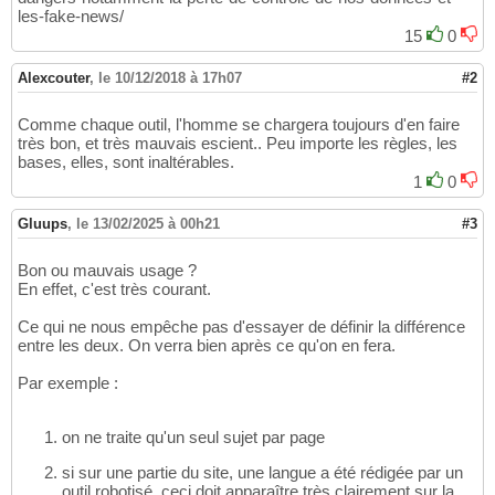
les-fake-news/
15
0
Alexcouter
,
le 10/12/2018 à 17h07
#2
Comme chaque outil, l'homme se chargera toujours d'en faire
très bon, et très mauvais escient.. Peu importe les règles, les
bases, elles, sont inaltérables.
1
0
Gluups
,
le 13/02/2025 à 00h21
#3
Bon ou mauvais usage ?
En effet, c'est très courant.
Ce qui ne nous empêche pas d'essayer de définir la différence
entre les deux. On verra bien après ce qu'on en fera.
Par exemple :
on ne traite qu'un seul sujet par page
si sur une partie du site, une langue a été rédigée par un
outil robotisé, ceci doit apparaître très clairement sur la