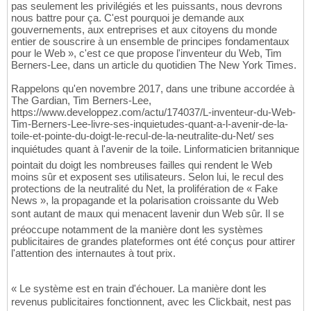
pas seulement les privilégiés et les puissants, nous devrons
nous battre pour ça. C'est pourquoi je demande aux
gouvernements, aux entreprises et aux citoyens du monde
entier de souscrire à un ensemble de principes fondamentaux
pour le Web », c'est ce que propose l'inventeur du Web, Tim
Berners-Lee, dans un article du quotidien The New York Times.
Rappelons qu'en novembre 2017, dans une tribune accordée à
The Gardian, Tim Berners-Lee,
https://www.developpez.com/actu/174037/L-inventeur-du-Web-
Tim-Berners-Lee-livre-ses-inquietudes-quant-a-l-avenir-de-la-
toile-et-pointe-du-doigt-le-recul-de-la-neutralite-du-Net/ ses
inquiétudes quant à l'avenir de la toile. Linformaticien britannique
pointait du doigt les nombreuses failles qui rendent le Web
moins sûr et exposent ses utilisateurs. Selon lui, le recul des
protections de la neutralité du Net, la prolifération de « Fake
News », la propagande et la polarisation croissante du Web
sont autant de maux qui menacent lavenir dun Web sûr. Il se
préoccupe notamment de la manière dont les systèmes
publicitaires de grandes plateformes ont été conçus pour attirer
l'attention des internautes à tout prix.
« Le système est en train d'échouer. La manière dont les
revenus publicitaires fonctionnent, avec les Clickbait, nest pas