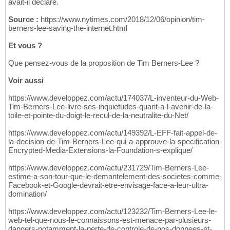
avait-il déclaré.
Source :
https://www.nytimes.com/2018/12/06/opinion/tim-
berners-lee-saving-the-internet.html
Et vous ?
Que pensez-vous de la proposition de Tim Berners-Lee ?
Voir aussi
https://www.developpez.com/actu/174037/L-inventeur-du-Web-
Tim-Berners-Lee-livre-ses-inquietudes-quant-a-l-avenir-de-la-
toile-et-pointe-du-doigt-le-recul-de-la-neutralite-du-Net/
https://www.developpez.com/actu/149392/L-EFF-fait-appel-de-
la-decision-de-Tim-Berners-Lee-qui-a-approuve-la-specification-
Encrypted-Media-Extensions-la-Foundation-s-explique/
https://www.developpez.com/actu/231729/Tim-Berners-Lee-
estime-a-son-tour-que-le-demantelement-des-societes-comme-
Facebook-et-Google-devrait-etre-envisage-face-a-leur-ultra-
domination/
https://www.developpez.com/actu/123232/Tim-Berners-Lee-le-
web-tel-que-nous-le-connaissons-est-menace-par-plusieurs-
dangers-notamment-la-perte-de-controle-de-nos-donnees-et-