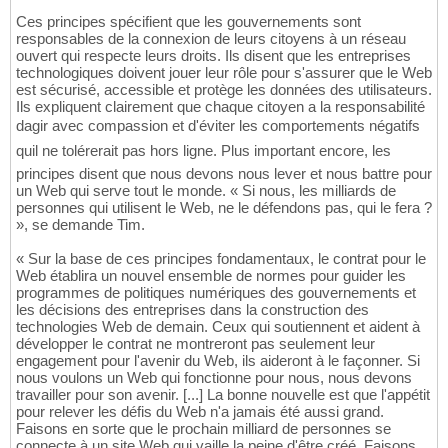
Ces principes spécifient que les gouvernements sont
responsables de la connexion de leurs citoyens à un réseau
ouvert qui respecte leurs droits. Ils disent que les entreprises
technologiques doivent jouer leur rôle pour s'assurer que le Web
est sécurisé, accessible et protège les données des utilisateurs.
Ils expliquent clairement que chaque citoyen a la responsabilité
dagir avec compassion et d'éviter les comportements négatifs
quil ne tolérerait pas hors ligne. Plus important encore, les
principes disent que nous devons nous lever et nous battre pour
un Web qui serve tout le monde. « Si nous, les milliards de
personnes qui utilisent le Web, ne le défendons pas, qui le fera ?
», se demande Tim.
« Sur la base de ces principes fondamentaux, le contrat pour le
Web établira un nouvel ensemble de normes pour guider les
programmes de politiques numériques des gouvernements et
les décisions des entreprises dans la construction des
technologies Web de demain. Ceux qui soutiennent et aident à
développer le contrat ne montreront pas seulement leur
engagement pour l'avenir du Web, ils aideront à le façonner. Si
nous voulons un Web qui fonctionne pour nous, nous devons
travailler pour son avenir. [...] La bonne nouvelle est que l'appétit
pour relever les défis du Web n'a jamais été aussi grand.
Faisons en sorte que le prochain milliard de personnes se
connecte à un site Web qui vaille la peine d'être créé. Faisons