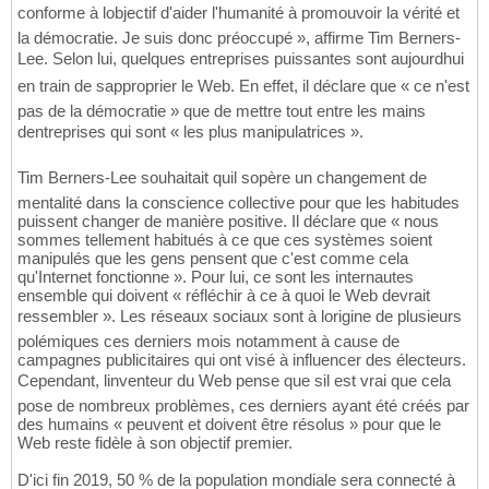
conforme à lobjectif d'aider l'humanité à promouvoir la vérité et
la démocratie. Je suis donc préoccupé », affirme Tim Berners-
Lee. Selon lui, quelques entreprises puissantes sont aujourdhui
en train de sapproprier le Web. En effet, il déclare que « ce n'est
pas de la démocratie » que de mettre tout entre les mains
dentreprises qui sont « les plus manipulatrices ».
Tim Berners-Lee souhaitait quil sopère un changement de
mentalité dans la conscience collective pour que les habitudes
puissent changer de manière positive. Il déclare que « nous
sommes tellement habitués à ce que ces systèmes soient
manipulés que les gens pensent que c'est comme cela
qu'Internet fonctionne ». Pour lui, ce sont les internautes
ensemble qui doivent « réfléchir à ce à quoi le Web devrait
ressembler ». Les réseaux sociaux sont à lorigine de plusieurs
polémiques ces derniers mois notamment à cause de
campagnes publicitaires qui ont visé à influencer des électeurs.
Cependant, linventeur du Web pense que sil est vrai que cela
pose de nombreux problèmes, ces derniers ayant été créés par
des humains « peuvent et doivent être résolus » pour que le
Web reste fidèle à son objectif premier.
D'ici fin 2019, 50 % de la population mondiale sera connecté à