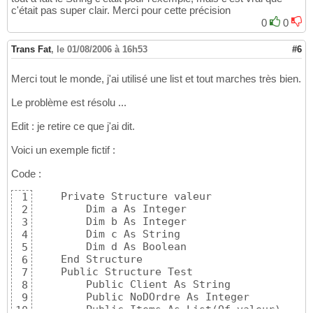
c'était pas super clair. Merci pour cette précision
0
0
Trans Fat
,
le 01/08/2006 à 16h53
#6
Merci tout le monde, j'ai utilisé une list et tout marches très bien.
Le problème est résolu ...
Edit : je retire ce que j'ai dit.
Voici un exemple fictif :
Code :
    Private Structure valeur

1
        Dim a As Integer

2
        Dim b As Integer

3
        Dim c As String

4
        Dim d As Boolean

5
    End Structure

6
    Public Structure Test

7
        Public Client As String

8
        Public NoDOrdre As Integer

9
        Public Items As List
(
Of valeur
)
10