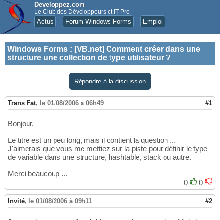
Developpez.com
Le Club des Développeurs et IT Pro
Actus
Forum Windows Forms
Emploi
Windows Forms
:
[VB.net] Comment créer dans une
structure une collection de type utilisateur ?
Répondre à la discussion
Trans Fat
,
le 01/08/2006 à 06h49
#1
Bonjour,
Le titre est un peu long, mais il contient la question ...
J'aimerais que vous me mettiez sur la piste pour définir le type
de variable dans une structure, hashtable, stack ou autre.
Merci beaucoup ...
0
0
Invité
,
le 01/08/2006 à 09h11
#2