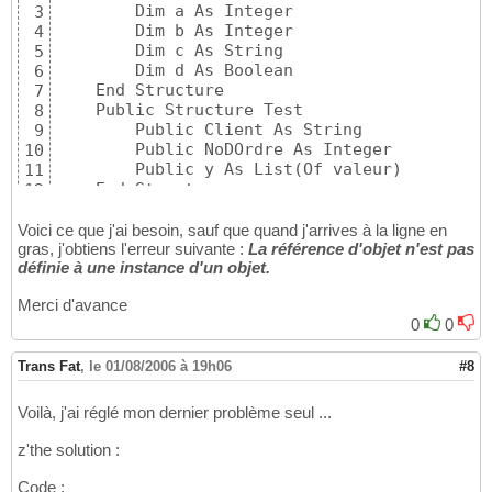
        Dim a As Integer

3
        Dim b As Integer

4
        Dim c As String

5
        Dim d As Boolean

6
    End Structure

7
    Public Structure Test

8
        Public Client As String

9
        Public NoDOrdre As Integer

10
        Public y As List(Of valeur)

11
    End Structure

12
13
    Private Sub Button1_Click(ByVal sender A
14
Voici ce que j'ai besoin, sauf que quand j'arrives à la ligne en
        Dim c As New Test, b As New valeur, 
gras, j'obtiens l'erreur suivante :
15
La référence d'objet n'est pas
définie à une instance d'un objet.
        For i = 0 To 5

16
c.y.Add(b)
17
Merci d'avance
        Next

18
0
0
    End Sub

19
End Class
20
Trans Fat
,
le 01/08/2006 à 19h06
#8
Voilà, j'ai réglé mon dernier problème seul ...
z'the solution :
Code :