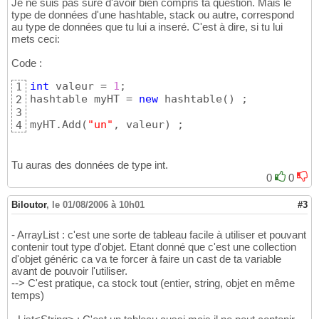
Je ne suis pas sure d'avoir bien compris ta question. Mais le
type de données d'une hashtable, stack ou autre, correspond
au type de données que tu lui a inseré. C'est à dire, si tu lui
mets ceci:
Code :
int
 valeur = 
1
;

1
hashtable myHT = 
new
 hashtable
(
)
 ;

2
3
myHT.Add
(
"un"
, valeur
)
 ;
4
Tu auras des données de type int.
0
0
Biloutor
,
le 01/08/2006 à 10h01
#3
- ArrayList : c'est une sorte de tableau facile à utiliser et pouvant
contenir tout type d'objet. Etant donné que c'est une collection
d'objet généric ca va te forcer à faire un cast de ta variable
avant de pouvoir l'utiliser.
--> C'est pratique, ca stock tout (entier, string, objet en même
temps)