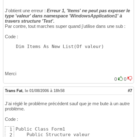
    End Structure
11
J'obtient une erreur :
Erreur 1, 'Items' ne peut pas exposer le
type 'valeur' dans namespace 'WindowsApplication1' à
travers structure 'Test'.
Par contre, tout marches super quand j'utilise dans une sub :
Code :
    Dim Items As New List
(
Of valeur
)
Merci
0
0
Trans Fat
,
le 01/08/2006 à 18h58
#7
J'ai réglé le problème précédent sauf que je me bute à un autre
problème.
Code :
Public Class Form1

1
    Public Structure valeur

2