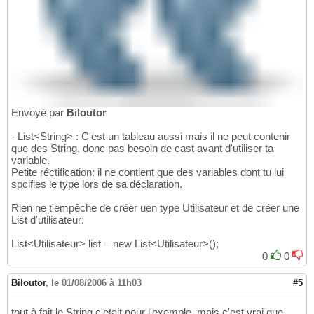
Envoyé par
Biloutor
- List<String> : C'est un tableau aussi mais il ne peut contenir
que des String, donc pas besoin de cast avant d'utiliser ta
variable.
Petite réctification: il ne contient que des variables dont tu lui
spcifies le type lors de sa déclaration.
Rien ne t'empêche de créer uen type Utilisateur et de créer une
List d'utilisateur:
List<Utilisateur> list = new List<Utilisateur>();
0
0
Biloutor
,
le 01/08/2006 à 11h03
#5
tout à fait le String c'etait pour l'exemple, mais c'est vrai que