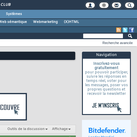
CLUB
Systèmes
Web sémantique
Webmarketing
(X)HTML
Recherche avancée
Navigation
Inscrivez-vous
gratuitement
pour pouvoir participer,
suivre les réponses en
temps réel, voter pour
les messages, poser vos
propres questions et
recevoir la newsletter
Outils de la discussion
Affichage