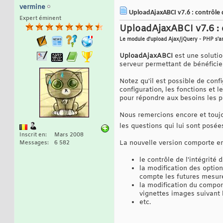
vermine
UploadAjaxABCI v7.6 : contrôle d
Expert éminent
UploadAjaxABCI v7.6 : c
Le module d'upload Ajax/jQuery - PHP s'am
UploadAjaxABCI
est une solutio
serveur permettant de bénéficier
Notez qu'il est possible de conf
configuration, les fonctions et 
pour répondre aux besoins les pl
Nous remercions encore et touj
les questions qui lui sont posée
Inscrit en
Mars 2008
La nouvelle version comporte en
Messages
6 582
le contrôle de l'intégrité 
la modification des optio
compte les futures mesure
la modification du compor
vignettes images suivant l
etc.