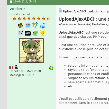
28/09/2018,
08h38
vermine
UploadAjaxABCI : solution compl
Expert éminent
UploadAjaxABCI : une s
Informations en temps réel, file d'attente, 
UploadAjaxABCI
est une soluti
ainsi que des classes PHP pour l
C'est une solution éprouvée et a
questions avec le plus de détail
En voici quelques caractéristiqu
retour d'information en te
styles CSS et fonctions J
Inscrit en
Mars 2008
personnalisations et confi
Messages
6 582
surpasse les limitations s
sauvegarde automatique pe
etc.
L'outil est utilisable facilemen
directement dans le code HTML