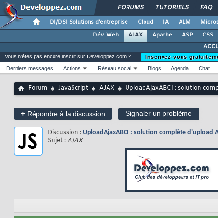
FORUMS
TUTORIELS
FAQ
DI/DSI Solutions d'entreprise
Cloud
IA
ALM
Micros
Dév. Web
AJAX
Apache
ASP
CSS
ACCU
Vous n'êtes pas encore inscrit sur Developpez.com ?
Inscrivez-vous gratuitem
Derniers messages
Actions
Réseau social
Blogs
Agenda
Chat
Forum
JavaScript
AJAX
UploadAjaxABCI : solution comp
+
Signaler un problème
Répondre à la discussion
Discussion :
UploadAjaxABCI : solution complète d'upload A
Sujet :
AJAX