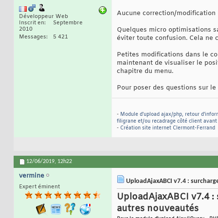
Aucune correction/modification d
Développeur Web
Inscrit en
Septembre
2010
Quelques micro optimisations s
Messages
5 421
éviter toute confusion. Cela ne
Petites modifications dans le c
maintenant de visualiser le pos
chapitre du menu.
Pour poser des questions sur le
-
Module d'upload ajax/php, retour d'infor
filigrane et/ou recadrage côté client avan
-
Création site internet Clermont-Ferrand
12/06/2019,
12h22
vermine
UploadAjaxABCI v7.4 : surcharg
Expert éminent
UploadAjaxABCI v7.4 :
autres nouveautés