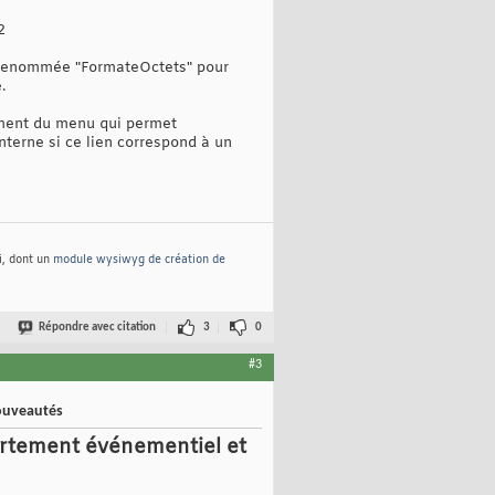
2
é renommée "FormateOctets" pour
.
ement du menu qui permet
nterne si ce lien correspond à un
i, dont un
module wysiwyg de création de
Répondre avec citation
3
0
#3
ouveautés
ortement événementiel et