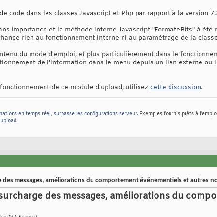
e code dans les classes Javascript et Php par rapport à la version 7.
ans importance et la méthode interne Javascript "FormateBits" à ét
 change rien au fonctionnement interne ni au paramétrage de la classe
ontenu du mode d'emploi, et plus particulièrement dans le fonctionn
itionnement de l'information dans le menu depuis un lien externe ou i
 fonctionnement de ce module d'upload, utilisez
cette discussion
.
mations en temps réel, surpasse les configurations serveur.
Exemples fournis prêts à l'emplo
t upload
.
e des messages, améliorations du comportement événementiels et autres n
 surcharge des messages, améliorations du comp