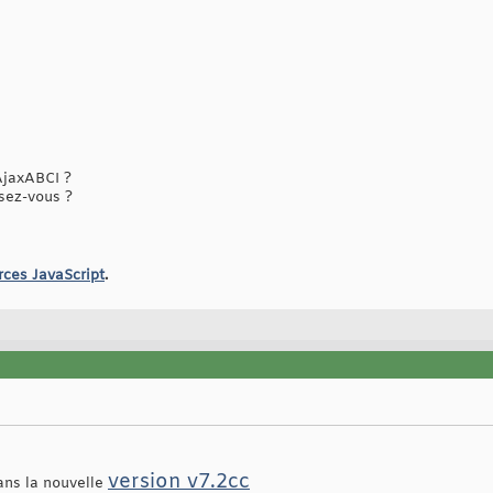
jaxABCI ?
isez-vous ?
rces JavaScript
.
version v7.2cc
ans la nouvelle