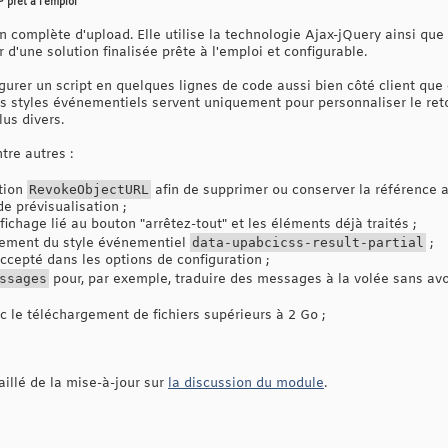
 prêt à l'emploi
n complète d'upload. Elle utilise la technologie Ajax-jQuery ainsi qu
 d'une solution finalisée prête à l'emploi et configurable.
igurer un script en quelques lignes de code aussi bien côté client que
les styles événementiels servent uniquement pour personnaliser le ret
us divers.
tre autres :
ption
RevokeObjectURL
afin de supprimer ou conserver la référence au
de prévisualisation ;
fichage lié au bouton "arrêtez-tout" et les éléments déjà traités ;
tement du style événementiel
data-upabcicss-result-partial
;
ccepté dans les options de configuration ;
ssages
pour, par exemple, traduire des messages à la volée sans avoi
c le téléchargement de fichiers supérieurs à 2 Go ;
aillé de la mise-à-jour sur
la discussion du module
.