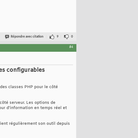
Répondre avec citation
9
0
#4
es configurables
e des classes PHP pour le côté
 côté serveur. Les options de
our d'information en temps réel et
ient régulièrement son outil depuis