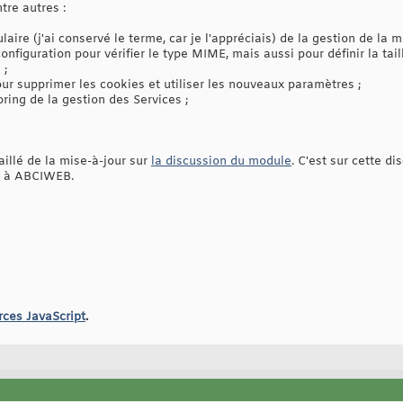
tre autres :
aire (j'ai conservé le terme, car je l'appréciais) de la gestion de la 
onfiguration pour vérifier le type MIME, mais aussi pour définir la tail
 ;
r supprimer les cookies et utiliser les nouveaux paramètres ;
oring de la gestion des Services ;
aillé de la mise-à-jour sur
la discussion du module
. C'est sur cette di
ce à ABCIWEB.
rces JavaScript
.