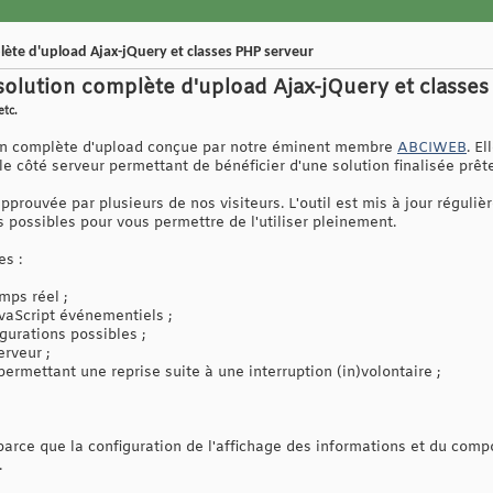
ète d'upload Ajax-jQuery et classes PHP serveur
olution complète d'upload Ajax-jQuery et classes
etc.
on complète d'upload conçue par notre éminent membre
ABCIWEB
. E
e côté serveur permettant de bénéficier d'une solution finalisée prête
pprouvée par plusieurs de nos visiteurs. L'outil est mis à jour réguli
s possibles pour vous permettre de l'utiliser pleinement.
es :
mps réel ;
avaScript événementiels ;
gurations possibles ;
erveur ;
rmettant une reprise suite à une interruption (in)volontaire ;
t parce que la configuration de l'affichage des informations et du com
.