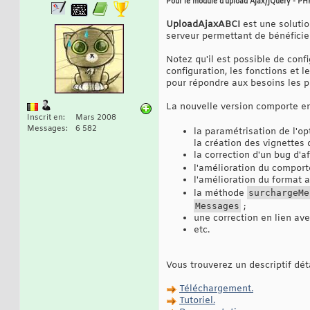
Pour le module d'upload Ajax/jQuery - PHP
UploadAjaxABCI
est une solutio
serveur permettant de bénéficier
Notez qu'il est possible de conf
configuration, les fonctions et 
pour répondre aux besoins les pl
La nouvelle version comporte en
Inscrit en
Mars 2008
Messages
6 582
la paramétrisation de l'o
la création des vignettes 
la correction d'un bug d'af
l'amélioration du compor
l'amélioration du format a
la méthode
surchargeMe
Messages
;
une correction en lien ave
etc.
Vous trouverez un descriptif dét
Téléchargement.
Tutoriel.