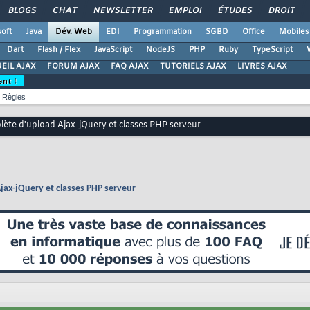
BLOGS
CHAT
NEWSLETTER
EMPLOI
ÉTUDES
DROIT
oft
Java
Dév. Web
EDI
Programmation
SGBD
Office
Mobiles
Dart
Flash / Flex
JavaScript
NodeJS
PHP
Ruby
TypeScript
EIL AJAX
FORUM AJAX
FAQ AJAX
TUTORIELS AJAX
LIVRES AJAX
ent !
Règles
lète d'upload Ajax-jQuery et classes PHP serveur
jax-jQuery et classes PHP serveur