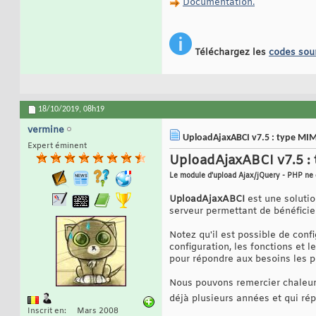
Documentation.
Téléchargez les
codes sou
18/10/2019,
08h19
vermine
UploadAjaxABCI v7.5 : type MIME
Expert éminent
UploadAjaxABCI v7.5 : 
Le module d'upload Ajax/jQuery - PHP ne 
UploadAjaxABCI
est une solutio
serveur permettant de bénéficier
Notez qu'il est possible de conf
configuration, les fonctions et 
pour répondre aux besoins les pl
Nous pouvons remercier chaleur
déjà plusieurs années et qui rép
Inscrit en
Mars 2008