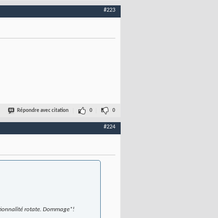
#223
Répondre avec citation
0
0
#224
tionnalité rotate. Dommage*!