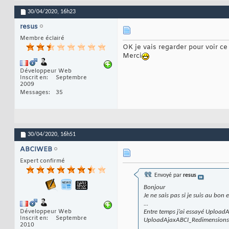
30/04/2020,
16h23
resus
Membre éclairé
OK je vais regarder pour voir ce
Merci
Développeur Web
Inscrit en
Septembre
2009
Messages
35
30/04/2020,
16h51
ABCIWEB
Expert confirmé
Envoyé par
resus
Bonjour
Je ne sais pas si je suis au bon
...
Développeur Web
Entre temps j’ai essayé Upload
Inscrit en
Septembre
UploadAjaxABCI_Redimensions_Al
2010