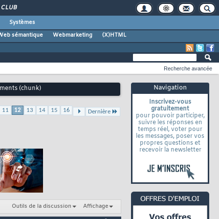
CLUB
Systèmes
Web sémantique
Webmarketing
(X)HTML
Recherche avancée
Navigation
gments (chunk)
Inscrivez-vous
gratuitement
11
12
13
14
15
16
Dernière
pour pouvoir participer,
suivre les réponses en
temps réel, voter pour
les messages, poser vos
propres questions et
recevoir la newsletter
Outils de la discussion
Affichage