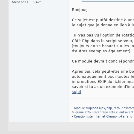
Messages
5 421
Bonjour,
Ce sujet est plutôt destiné à an
le sujet que je donne en lien à 
Tu n'as pas vu l'option de rotat
Côté Php dans le script serveur,
(toujours en se basant sur les i
d'autres exemples également).
Ce module devrait donc répondre
Après oui, cela peut-être une bo
automatiquement pour toutes l
informations EXIF du fichier ima
savoir si tu as un exemple d'im
sujet
.
-
Module d'upload ajax/php, retour d'infor
filigrane et/ou recadrage côté client avan
-
Création site internet Clermont-Ferrand