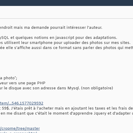
 endroit mais ma demande pourrait intéresser l'auteur.
SQL et quelques notions en javascript pour des adaptations.
 utilisent leur smartphone pour uploader des photos sur mes sites.
ée elle s'affiche aussi dans ce format sans parler des photos qui me
la photo*;
erveur vers une page PHP
 sur le disque avec son adresse dans Mysql. (non obligatoire)
item/...546.1577029592
59$. J’étais prêt à l'acheter mais en ajoutant les taxes et les frais de
en me disant que c’était le moment d’apprendre Jquery et d'adapter u
k/cropme/tree/master