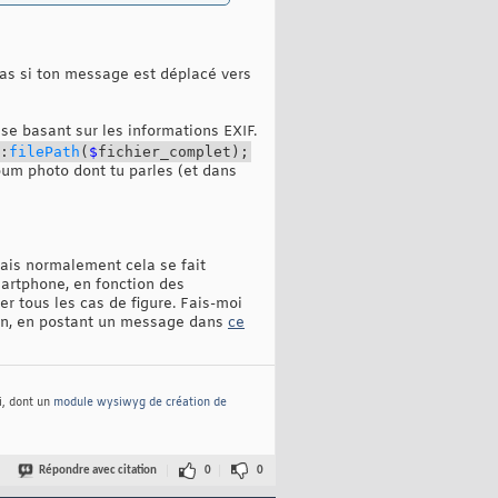
pas si ton message est déplacé vers
 se basant sur les informations EXIF.
:
filePath
(
$
fichier_complet
)
;
lbum photo dont tu parles (et dans
mais normalement cela se fait
artphone, en fonction des
r tous les cas de figure. Fais-moi
tion, en postant un message dans
ce
i, dont un
module wysiwyg de création de
Répondre avec citation
0
0