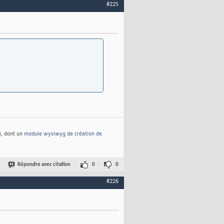
#225
i, dont un
module wysiwyg de création de
Répondre avec citation
0
0
#226