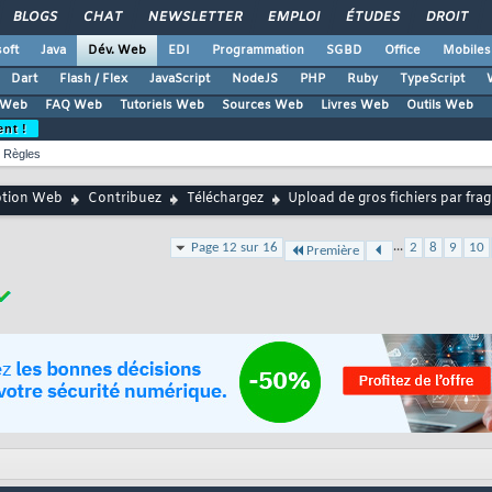
BLOGS
CHAT
NEWSLETTER
EMPLOI
ÉTUDES
DROIT
oft
Java
Dév. Web
EDI
Programmation
SGBD
Office
Mobiles
Dart
Flash / Flex
JavaScript
NodeJS
PHP
Ruby
TypeScript
 Web
FAQ Web
Tutoriels Web
Sources Web
Livres Web
Outils Web
ent !
Règles
ption Web
Contribuez
Téléchargez
Upload de gros fichiers par fra
...
Page 12 sur 16
2
8
9
10
Première