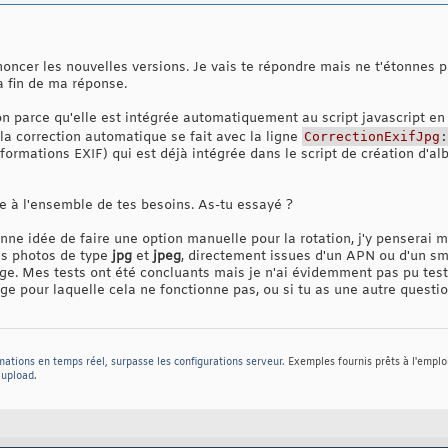
noncer les nouvelles versions. Je vais te répondre mais ne t'étonnes 
la fin de ma réponse.
ion parce qu'elle est intégrée automatiquement au script javascript en
 la correction automatique se fait avec la ligne
CorrectionExifJpg
:
nformations EXIF) qui est déjà intégrée dans le script de création d'a
 à l'ensemble de tes besoins. As-tu essayé ?
nne idée de faire une option manuelle pour la rotation, j'y penserai 
es photos de type
jpg
et
jpeg
, directement issues d'un APN ou d'un sm
ge. Mes tests ont été concluants mais je n'ai évidemment pas pu teste
age pour laquelle cela ne fonctionne pas, ou si tu as une autre ques
mations en temps réel, surpasse les configurations serveur.
Exemples fournis prêts à l'emplo
t upload
.