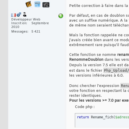
Petite correction à faire dans l
Par défaut, en cas de doublon su
Développeur Web
avec un suffixe numérique. A la f
Inscrit en
Septembre
de même nom seraient téléchargé
2010
Messages
5 421
Mais la fonction rappelée ne co
j'avais créée bien avant ce modu
extrêmement rare puisqu'il faud
Cette fonction se nomme
renam
RenommeDoublon
dans les vers
Depuis la version 7.5 elle est da
est dans le fichier
Php_Upload
les versions inférieures à 6.0.
Donc chercher l'expression
Ren
votre fonction en respectant la
rester identiques.
Pour les versions >= 7.0 par ex
Code php :
return
 Rename_fich
(
$adres