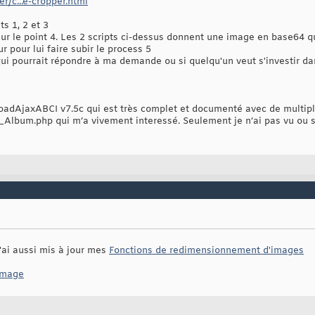
r/c...e-cropper.html
ts 1, 2 et 3
sur le point 4. Les 2 scripts ci-dessus donnent une image en base64 qu
 pour lui faire subir le process 5
qui pourrait répondre à ma demande ou si quelqu'un veut s'investir d
loadAjaxABCI v7.5c qui est très complet et documenté avec de multi
bum.php qui m’a vivement interessé. Seulement je n’ai pas vu ou su 
j'ai aussi mis à jour mes
Fonctions de redimensionnement d'images
'image