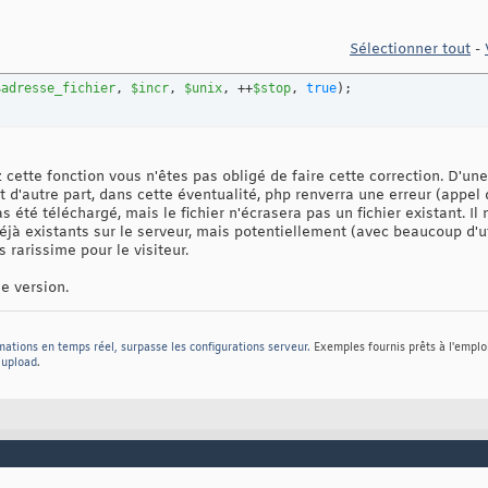
Sélectionner tout
-
$adresse_fichier
, 
$incr
, 
$unix
, ++
$stop
, 
true
)
;
cette fonction vous n'êtes pas obligé de faire cette correction. D'une
t d'autre part, dans cette éventualité, php renverra une erreur (appel d
as été téléchargé, mais le fichier n'écrasera pas un fichier existant. 
déjà existants sur le serveur, mais potentiellement (avec beaucoup d'u
 rarissime pour le visiteur.
e version.
mations en temps réel, surpasse les configurations serveur.
Exemples fournis prêts à l'emplo
t upload
.