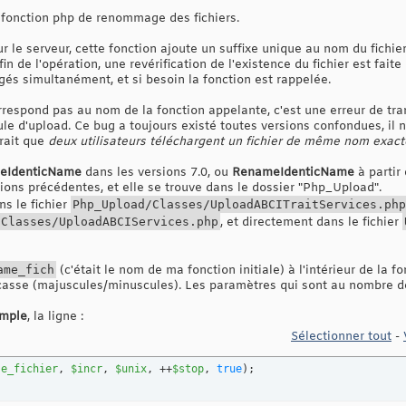
a fonction php de renommage des fichiers.
r le serveur, cette fonction ajoute un suffixe unique au nom du fichier
in de l'opération, une revérification de l'existence du fichier est faite
s simultanément, et si besoin la fonction est rappelée.
rrespond pas au nom de la fonction appelante, c'est une erreur de tra
le d'upload. Ce bug a toujours existé toutes versions confondues, il n'
rait que
deux utilisateurs téléchargent un fichier de même nom exa
eIdenticName
dans les versions 7.0, ou
RenameIdenticName
à partir 
ions précédentes, et elle se trouve dans le dossier "Php_Upload".
ns le fichier
Php_Upload/Classes/UploadABCITraitServices.php
/Classes/UploadABCIServices.php
, et directement dans le fichier
ame_fich
(c'était le nom de ma fonction initiale) à l'intérieur de la 
 casse (majuscules/minuscules). Les paramètres qui sont au nombre de
emple
, la ligne :
Sélectionner tout
-
se_fichier
, 
$incr
, 
$unix
, ++
$stop
, 
true
)
;