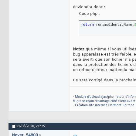
deviendra donc :
Code php :
return
 renameIdenticName
(
Notez
que même si vous utilisez 
bug apparaisse est très faible, e
sera averti que son fichier n'a p
dans la protection des fichiers 
un retour d'erreur inattendu mais
Ce sera corrigé dans la prochain
-
Module d'upload ajax/php, retour d'infor
filigrane et/ou recadrage côté client avan
-
Création site internet Clermont-Ferrand
21/08/2020,
21h25
Never_54800