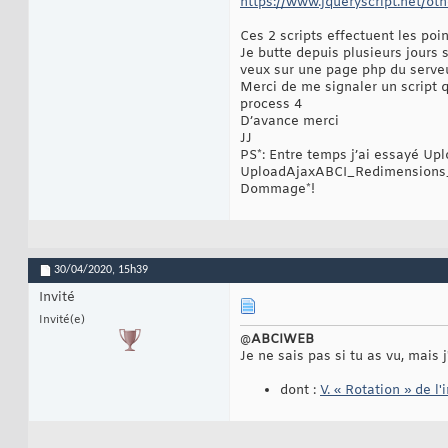
https://www.jqueryscript.net/othe
Ces 2 scripts effectuent les poin
Je butte depuis plusieurs jours 
veux sur une page php du serveur
Merci de me signaler un script 
process 4
D’avance merci
JJ
PS*: Entre temps j’ai essayé Up
UploadAjaxABCI_Redimensions_Al
Dommage*!
30/04/2020,
15h39
Invité
Invité(e)
@
ABCIWEB
Je ne sais pas si tu as vu, mais 
dont :
V. « Rotation » de l