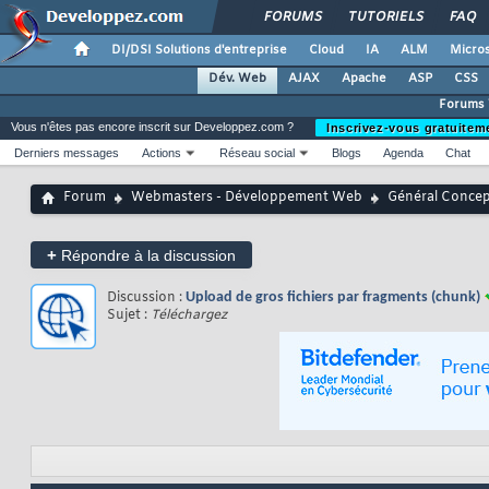
FORUMS
TUTORIELS
FAQ
DI/DSI Solutions d'entreprise
Cloud
IA
ALM
Micros
Dév. Web
AJAX
Apache
ASP
CSS
Forums
Vous n'êtes pas encore inscrit sur Developpez.com ?
Inscrivez-vous gratuitem
Derniers messages
Actions
Réseau social
Blogs
Agenda
Chat
Forum
Webmasters - Développement Web
Général Conce
+
Répondre à la discussion
Discussion :
Upload de gros fichiers par fragments (chunk)
Sujet :
Téléchargez