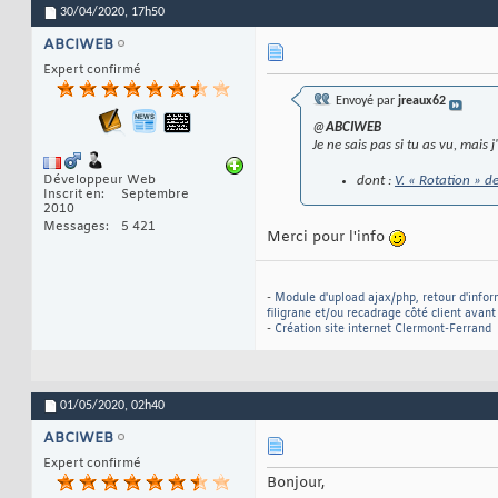
30/04/2020,
17h50
ABCIWEB
Expert confirmé
Envoyé par
jreaux62
@
ABCIWEB
Je ne sais pas si tu as vu, mais 
Développeur Web
dont :
V. « Rotation » d
Inscrit en
Septembre
2010
Messages
5 421
Merci pour l'info
-
Module d'upload ajax/php, retour d'infor
filigrane et/ou recadrage côté client avan
-
Création site internet Clermont-Ferrand
01/05/2020,
02h40
ABCIWEB
Expert confirmé
Bonjour,