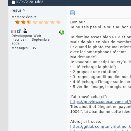
30/04/2020,
13h35
resus
Membre éclairé
Bonjour
Je ne sais pas si je suis au bon
Développeur Web
Je domine assez bien PHP et My
Inscrit en
Septembre
Mais de plus en plus de membres
2009
Et quand la photo est mal orient
Messages
35
avec les smartphones récents.
Ma demande*:
Je voudrais un script Jquery*qui:
• 1-télécharge la photo*;
• 2-propose une rotation*;
• 3- rogne, agrandit ou diminue 
• 4-télécharge l’image sur le s
• 5-vérifie l’image, l’enregistre
J’ai trouvé celui-ci*:
https://preview.codecanyon.net/
Très abouti et élégant en payant 
100€.*J’ai abandonné cette idée 
Alors j’ai trouvé:
https://gitlab.com/tanvirfatmon