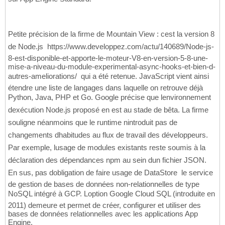
Petite précision de la firme de Mountain View : cest la version 8
de Node.js  https://www.developpez.com/actu/140689/Node-js-
8-est-disponible-et-apporte-le-moteur-V8-en-version-5-8-une-
mise-a-niveau-du-module-experimental-async-hooks-et-bien-d-
autres-ameliorations/  qui a été retenue. JavaScript vient ainsi
étendre une liste de langages dans laquelle on retrouve déjà
Python, Java, PHP et Go. Google précise que lenvironnement
dexécution Node.js proposé en est au stade de bêta. La firme
souligne néanmoins que le runtime nintroduit pas de
changements dhabitudes au flux de travail des développeurs.
Par exemple, lusage de modules existants reste soumis à la
déclaration des dépendances npm au sein dun fichier JSON.
En sus, pas dobligation de faire usage de DataStore  le service
de gestion de bases de données non-relationnelles de type
NoSQL intégré à GCP. Loption Google Cloud SQL (introduite en
2011) demeure et permet de créer, configurer et utiliser des
bases de données relationnelles avec les applications App
Engine.