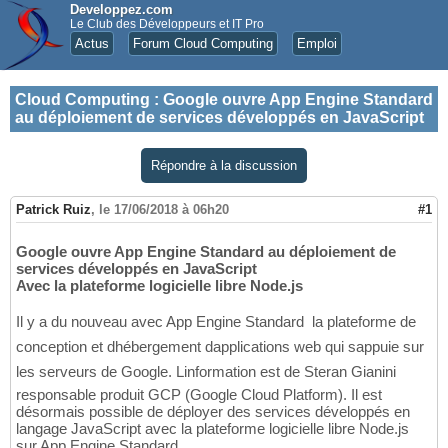
Developpez.com
Le Club des Développeurs et IT Pro
Actus
Forum Cloud Computing
Emploi
Cloud Computing
:
Google ouvre App Engine Standard
au déploiement de services développés en JavaScript
Répondre à la discussion
Patrick Ruiz
,
le 17/06/2018 à 06h20
#1
Google ouvre App Engine Standard au déploiement de
services développés en JavaScript
Avec la plateforme logicielle libre Node.js
Il y a du nouveau avec App Engine Standard  la plateforme de
conception et dhébergement dapplications web qui sappuie sur
les serveurs de Google. Linformation est de Steran Gianini 
responsable produit GCP (Google Cloud Platform). Il est
désormais possible de déployer des services développés en
langage JavaScript avec la plateforme logicielle libre Node.js
sur App Engine Standard.